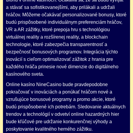
a stávať sa sofistikovanejšími, aby prilákali a udržali
hráčov. Môžeme očakávať personalizované bonusy, ktoré
budú prispôsobené individuálnym preferenciám hráčov,
VR a AR zážitky, ktoré prepoja hru s technológiou
virtuálnej reality a rozšírenej reality, a blockchain
technologie, ktoré zabezpečia transparentnosť a
bezpečnosť bonusových programov. Integrácia týchto
inovácií s cieľom optimalizovať zážitok z hrania pre
každého hráča prinesie nové dimenzie do digitálneho
kasínového sveta.
Online kasíno NineCasino bude pravdepodobne
pokračovať v inováciách a ponúkať hráčom nové a
vzrušujúce bonusové programy a promo akcie, ktoré
budú prispôsobené ich potrebám. Sledovanie aktuálnych
trendov a technológií v odvetví online hazardných hier
bude kľúčové pre udržanie konkurenčnej výhody a
poskytovanie kvalitného herného zážitku.