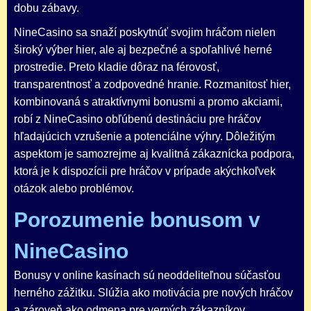
dobu zábavy.
NineCasino sa snaží poskytnúť svojim hráčom nielen
široký výber hier, ale aj bezpečné a spoľahlivé herné
prostredie. Preto kladie dôraz na férovosť,
transparentnosť a zodpovedné hranie. Rozmanitosť hier,
kombinovaná s atraktívnymi bonusmi a promo akciami,
robí z NineCasino obľúbenú destináciu pre hráčov
hľadajúcich vzrušenie a potenciálne výhry. Dôležitým
aspektom je samozrejme aj kvalitná zákaznícka podpora,
ktorá je k dispozícii pre hráčov v prípade akýchkoľvek
otázok alebo problémov.
Porozumenie bonusom v
NineCasino
Bonusy v online kasínach sú neoddeliteľnou súčasťou
herného zážitku. Slúžia ako motivácia pre nových hráčov
a zároveň ako odmena pre verných zákazníkov.