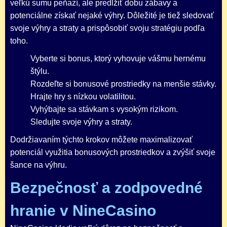
veľkú sumu peňazí, ale predĺžiť dobu zábavy a
potenciálne získať nejaké výhry. Dôležité je tiež sledovať
svoje výhry a straty a prispôsobiť svoju stratégiu podľa
toho.
Vyberte si bonus, ktorý vyhovuje vášmu hernému
štýlu.
Rozdeľte si bonusové prostriedky na menšie stávky.
Hrajte hry s nízkou volatilitou.
Vyhýbajte sa stávkam s vysokým rizikom.
Sledujte svoje výhry a straty.
Dodržiavaním týchto krokov môžete maximalizovať
potenciál využitia bonusových prostriedkov a zvýšiť svoje
šance na výhru.
Bezpečnosť a zodpovedné
hranie v NineCasino