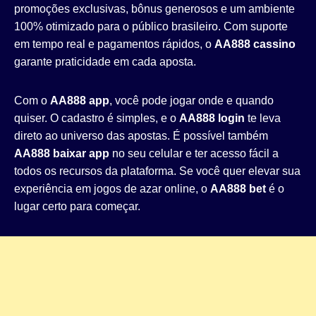
promoções exclusivas, bônus generosos e um ambiente
100% otimizado para o público brasileiro. Com suporte
em tempo real e pagamentos rápidos, o
AA888 cassino
garante praticidade em cada aposta.
Com o
AA888 app
, você pode jogar onde e quando
quiser. O cadastro é simples, e o
AA888 login
te leva
direto ao universo das apostas. É possível também
AA888 baixar app
no seu celular e ter acesso fácil a
todos os recursos da plataforma. Se você quer elevar sua
experiência em jogos de azar online, o
AA888 bet
é o
lugar certo para começar.