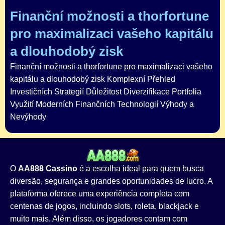
Finanční možnosti a thorfortune
pro maximalizaci vašeho kapitálu
a dlouhodobý zisk
Finanční možnosti a thorfortune pro maximalizaci vašeho
kapitálu a dlouhodobý zisk Komplexní Přehled
Investičních Strategií Důležitost Diverzifikace Portfolia
Využití Moderních Finančních Technologií Výhody a
Nevýhody
O
AA888 Cassino
é a escolha ideal para quem busca
diversão, segurança e grandes oportunidades de lucro. A
plataforma oferece uma experiência completa com
centenas de jogos, incluindo slots, roleta, blackjack e
muito mais. Além disso, os jogadores contam com