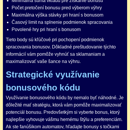
Minimálna suma vkladu pre získanie bonusu
Počet pretočení bonusu pred výberom výhry
Maximálna výška stávky pri hraní s bonusom
Časový limit na splnenie podmienok spracovania
Povolené hry pri hraní s bonusom
Tieto body sú kľúčové pri pochopení podmienok
spracovania bonusov. Dôkladné preštudovanie týchto
informácií vám pomôže vyhnúť sa sklamaniam a
maximalizovať vaše šance na výhru.
Strategické využívanie
bonusového kódu
Využívanie bonusového kódu by nemalo byť náhodné. Je
dôležité mať stratégiu, ktorá vám pomôže maximalizovať
potenciál bonusu. Predovšetkým si vyberte bonus, ktorý
najlepšie vyhovuje vášmu hernému štýlu a preferenciám.
Ak ste fanúšikom automatov, hľadajte bonusy s točkami