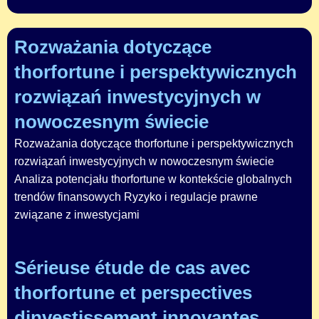
Rozważania dotyczące
thorfortune i perspektywicznych
rozwiązań inwestycyjnych w
nowoczesnym świecie
Rozważania dotyczące thorfortune i perspektywicznych
rozwiązań inwestycyjnych w nowoczesnym świecie
Analiza potencjału thorfortune w kontekście globalnych
trendów finansowych Ryzyko i regulacje prawne
związane z inwestycjami
Sérieuse étude de cas avec
thorfortune et perspectives
dinvestissement innovantes