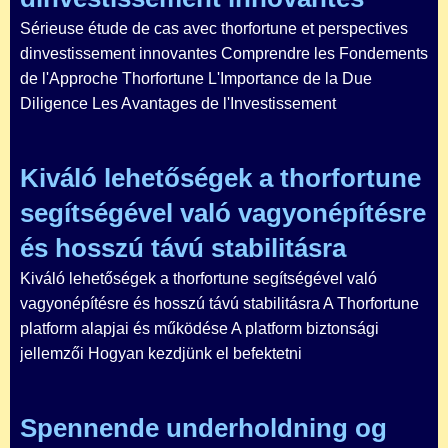
Sérieuse étude de cas avec thorfortune et perspectives
dinvestissement innovantes Comprendre les Fondements
de l'Approche Thorfortune L'Importance de la Due
Diligence Les Avantages de l'Investissement
Kiváló lehetőségek a thorfortune
segítségével való vagyonépítésre
és hosszú távú stabilitásra
Kiváló lehetőségek a thorfortune segítségével való
vagyonépítésre és hosszú távú stabilitásra A Thorfortune
platform alapjai és működése A platform biztonsági
jellemzői Hogyan kezdjünk el befektetni
Spennende underholdning og