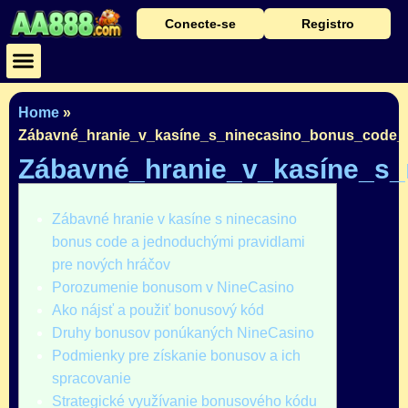
Conecte-se
Registro
Baixar Aplicativo
Caça Níqueis
Cassino Ao Vivo
Home
»
Zábavné_hranie_v_kasíne_s_ninecasino_bonus_code_
Zábavné_hranie_v_kasíne_s_
Zábavné hranie v kasíne s ninecasino
bonus code a jednoduchými pravidlami
pre nových hráčov
Porozumenie bonusom v NineCasino
Ako nájsť a použiť bonusový kód
Druhy bonusov ponúkaných NineCasino
Podmienky pre získanie bonusov a ich
spracovanie
Strategické využívanie bonusového kódu