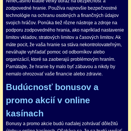
NineCasino kladie veľký dôraz na bezpečnosť a
zodpovedné hranie. Používa najnovšie bezpečnostné
technológie na ochranu osobných a finančných údajov
svojich hráčov. Ponúka tiež rôzne nástroje a zdroje na
podporu zodpovedného hrania, ako napríklad nastavenie
limitov vkladov, stratových limitov a časových limitov. Ak
máte pocit, že vaša hranie sa stáva nekontrolovateľným,
neváhajte vyhľadať pomoc od odborníkov alebo
organizácií, ktoré sa zaoberajú problémovým hraním.
Pamätajte, že hranie by malo byť zábavou a nikdy by
nemalo ohrozovať vaše financie alebo zdravie.
Budúcnosť bonusov a
promo akcií v online
kasínach
Bonusy a promo akcie budú naďalej zohrávať dôležitú
úlohu v online kasínoch. Očakáva sa, že sa budú vyvíjať