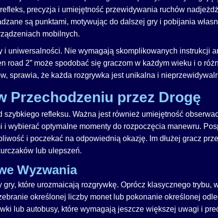
t refleks, precyzja i umiejętność przewidywania ruchów nadje
zane są punktami, motywując do dalszej gry i pobijania własn
urządzeniach mobilnych.
ty i uniwersalności. Nie wymagają skomplikowanych instrukcji an
ken road 2” może spodobać się graczom w każdym wieku i o ró
, sprawia, że każda rozgrywka jest unikalna i nieprzewidywal
 w Przechodzeniu przez Drogę
od szybkiego refleksu. Ważna jest również umiejętność obserwa
i i wybierać optymalne momenty do rozpoczęcia manewru. Posp
liwość i poczekać na odpowiednią okazję. Im dłużej gracz prz
urczaków lub ulepszeń.
owe Wyzwania
by gry, które urozmaicają rozgrywkę. Oprócz klasycznego trybu, w
 zebranie określonej liczby monet lub pokonanie określonej odl
rówki lub autobusy, które wymagają jeszcze większej uwagi i pre