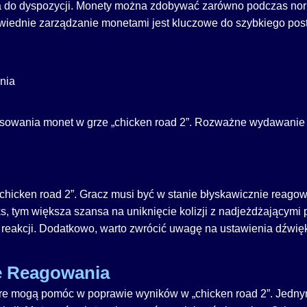
ma do dyspozycji. Monety można zdobywać zarówno podczas nor
wiednie zarządzanie monetami jest kluczowe do szybkiego pos
nia
osowania monet w grze „chicken road 2”. Rozważne wydawanie
chicken road 2”. Gracz musi być w stanie błyskawicznie reagow
s, tym większa szansa na uniknięcie kolizji z nadjeżdżającymi
sy reakcji. Dodatkowo, warto zwrócić uwagę na ustawienia dźwi
ie Reagowania
tóre mogą pomóc w poprawie wyników w „chicken road 2”. Jednym