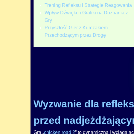
Trening Refleksu i Strategie Reagowania
Wpływ Dźwięku i Grafiki na Doznania z
Gry
Przyszłość Gier z Kurczakiem
Przechodzącym przez Drogę
Wyzwanie dla refleks
przed nadjeżdżający
Gra „
chicken road 2
” to dynamiczna i wciągają