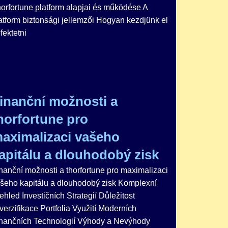
orfortune platform alapjai és működése A
atform biztonsági jellemzői Hogyan kezdjünk el
fektetni
inanční možnosti a
horfortune pro
aximalizaci vašeho
apitálu a dlouhodobý zisk
nanční možnosti a thorfortune pro maximalizaci
šeho kapitálu a dlouhodobý zisk Komplexní
ehled Investičních Strategií Důležitost
verzifikace Portfolia Využití Moderních
nančních Technologií Výhody a Nevýhody