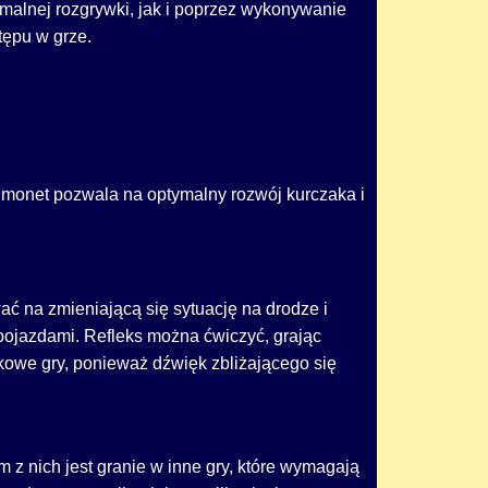
malnej rozgrywki, jak i poprzez wykonywanie
tępu w grze.
 monet pozwala na optymalny rozwój kurczaka i
ać na zmieniającą się sytuację na drodze i
 pojazdami. Refleks można ćwiczyć, grając
ękowe gry, ponieważ dźwięk zbliżającego się
 z nich jest granie w inne gry, które wymagają