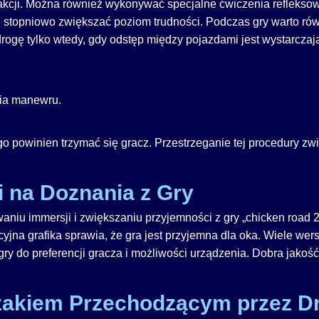
y akcji. Można również wykonywać specjalne ćwiczenia refleksow
 i stopniowo zwiększać poziom trudności. Podczas gry warto ró
rogę tylko wtedy, gdy odstęp między pojazdami jest wystarczaj
ia manewru.
go powinien trzymać się gracz. Przestrzeganie tej procedury z
i na Doznania z Gry
niu immersji i zwiększaniu przyjemności z gry „chicken road 2
cyjna grafika sprawia, że gra jest przyjemna dla oka. Wiele wers
ry do preferencji gracza i możliwości urządzenia. Dobra jakoś
czakiem Przechodzącym przez D