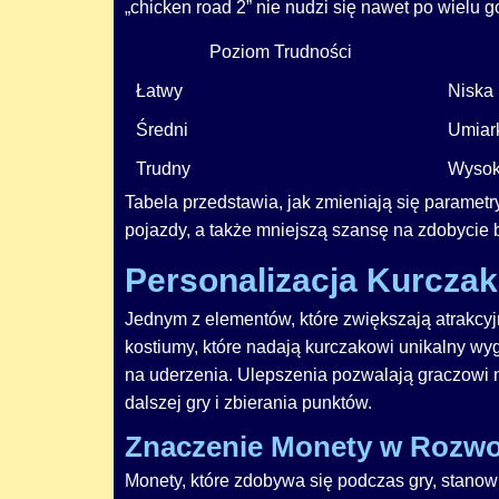
„chicken road 2” nie nudzi się nawet po wielu g
Poziom Trudności
Łatwy
Niska
Średni
Umiar
Trudny
Wyso
Tabela przedstawia, jak zmieniają się paramet
pojazdy, a także mniejszą szansę na zdobycie 
Personalizacja Kurczak
Jednym z elementów, które zwiększają atrakcyj
kostiumy, które nadają kurczakowi unikalny wy
na uderzenia. Ulepszenia pozwalają graczowi 
dalszej gry i zbierania punktów.
Znaczenie Monety w Rozwo
Monety, które zdobywa się podczas gry, stanow