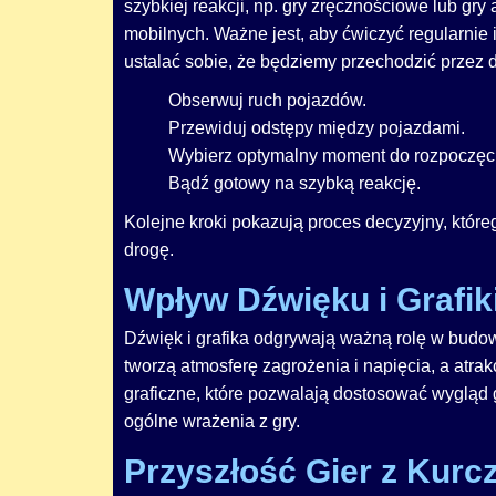
szybkiej reakcji, np. gry zręcznościowe lub gr
mobilnych. Ważne jest, aby ćwiczyć regularnie
ustalać sobie, że będziemy przechodzić przez d
Obserwuj ruch pojazdów.
Przewiduj odstępy między pojazdami.
Wybierz optymalny moment do rozpoczęc
Bądź gotowy na szybką reakcję.
Kolejne kroki pokazują proces decyzyjny, które
drogę.
Wpływ Dźwięku i Grafik
Dźwięk i grafika odgrywają ważną rolę w budowa
tworzą atmosferę zagrożenia i napięcia, a atrak
graficzne, które pozwalają dostosować wygląd g
ogólne wrażenia z gry.
Przyszłość Gier z Kur