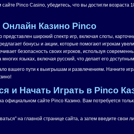
айте Pinco Casino, убедитесь, что вы достигли возраста 18
 Онлайн Казино Pinco
 представлен широкий спектр игр, включая слоты, карточны
предлагает бонусы и акции, которые помогают игрокам увел
ечивает безопасность своих игроков, используя современн
 многих языках, включая русский, что делает его доступным
чало вашего пути к выигрышам и развлечениям. Начните игр
зино!
я и Начать Играть в Pinco Ка
а официальном сайте Pinco Казино. Вам потребуется только
ваться” на главной странице сайта, а затем введите свои 