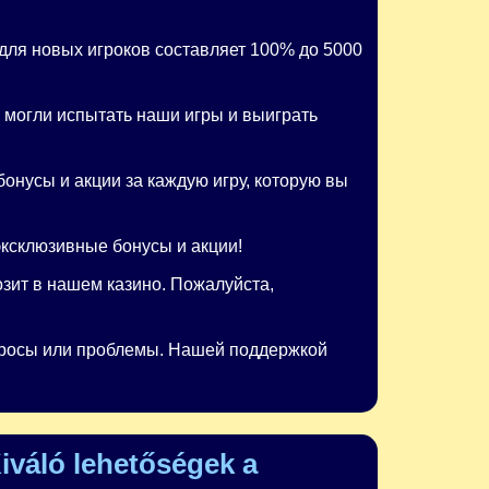
для новых игроков составляет 100% до 5000
ы могли испытать наши игры и выиграть
онусы и акции за каждую игру, которую вы
 эксклюзивные бонусы и акции!
озит в нашем казино. Пожалуйста,
опросы или проблемы. Нашей поддержкой
iváló lehetőségek a