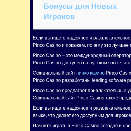
Бонусы для Новых
Игроков
Если вы ищете надежное и развлекательное 
Pinco Casino и покажем, почему это лучшее 
Pinco Casino – это международный оператор
Pinco Casino доступен на русском языке, чт
Официальный сайт
пинко казино
Pinco Casin
Pinco Casino разработаны leading software p
Pinco Casino предлагает привлекательные у
Официальный сайт Pinco Casino также предл
Если вы ищете надежное и развлекательное 
языке, что делает его доступным для игроко
Начните играть в Pinco Casino сегодня и на