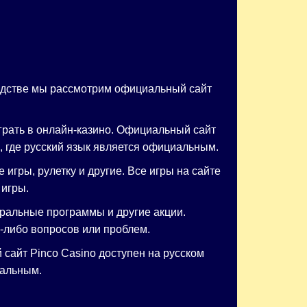
водстве мы рассмотрим официальный сайт
грать в онлайн-казино. Официальный сайт
н, где русский язык является официальным.
 игры, рулетку и другие. Все игры на сайте
 игры.
еральные программы и другие акции.
х-либо вопросов или проблем.
сайт Pinco Casino доступен на русском
иальным.