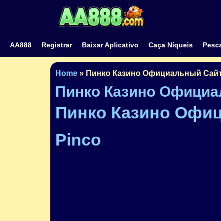
AA888
Registrar
Baixar Aplicativo
Caça Níqueis
Pesca
Home
»
Пинко Казино Официальный Сайт 
Пинко Казино Официал
Пинко Казино Офиц
Pinco