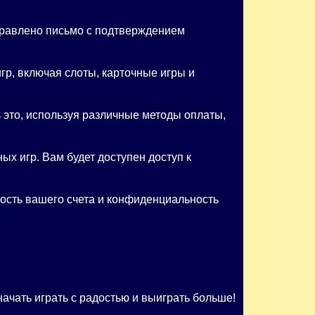
тправлено письмо с подтверждением
гр, включая слоты, карточные игры и
ь это, используя различные методы оплаты,
ных игр. Вам будет доступен доступ к
ность вашего счета и конфиденциальность
начать играть с радостью и выиграть больше!