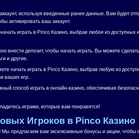
 аккаунт, используя введенные ранее данные. Вам будет о
обы активировать ваш аккаунт.
ачать играть в Pinco Казино, выбрав любое из доступных и
но внести депозит, чтобы начать играть. Вы можете сделат
ги и другие.
жете начать играть в Pinco Казино, выбрав любую из доступ
и ваших игр.
жный способ играть в онлайн-казино, обеспечивая безопас
сладитесь играми, которые вам понравятся!
овых Игроков в Pinco Казино
k! Мы предлагаем вам эксклюзивные бонусы и акции, чтобы 