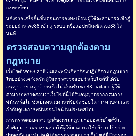
6. คลิกปุ่ม “สมัคร” หรือ “Register” เพื่อเสร็จสิ้นขั้นตอนการ
ลงทะเบียน
หลังจากเสร็จสิ้นขั้นตอนการลงทะเบียน ผู้ใช้จะสามารถเข้าสู่
ระบบผ่าน we88 เข้า สู่ ระบบ หรือแอปพลิเคชัน we88 ได้
ทันที
ตรวจสอบความถูกต้องตาม
กฎหมาย
เว็บไซต์ we88 คาสิโนและพนันกีฬาต้องปฏิบัติตามกฎหมาย
ไทยอย่างเคร่งครัด ผู้ใช้ควรตรวจสอบว่าเว็บไซต์นี้ได้รับ
อนุญาตอย่างถูกต้องหรือไม่ สำหรับ we88 thailand ผู้ใช้
สามารถตรวจสอบว่าเว็บไซต์นี้ได้รับอนุญาตจากกรมการ
พนันหรือไม่ ซึ่งเป็นหน่วยงานที่รับผิดชอบในการควบคุมและ
กำกับดูแลการพนันออนไลน์ในประเทศไทย
การตรวจสอบความถูกต้องตามกฎหมายของเว็บไซต์นั้น
สำคัญมาก เพราะจะช่วยให้ผู้ใช้สามารถใช้บริการได้อย่าง
ปลอดภัยและมั่นใจ ผู้ใช้ควรตรวจสอบว่าเว็บไซต์นี้มีการจด