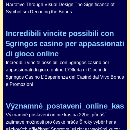
Narrative Through Visual Design The Significance of
Symbolism Decoding the Bonus
Incredibili vincite possibili con
5gringos casino per appassionati
di gioco online
Incredibili vincite possibili con 5gringos casino per
appassionati di gioco online L'Offerta di Giochi di
5gringos Casino L’Esperienza del Casinò dal Vivo Bonus
e Promozioni
Významné_postavení_online_kasin
Významné postavení online kasina 22bet přináší
zajímavé možnosti pro české hráče Široký výběr her a
sázkových příležitostí Sportovní sázky s vysokými kurzy