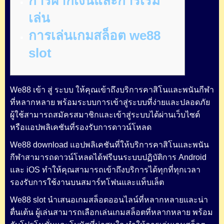
การฝากเงินและการเริ่ม
เล่น
การเล่นเกมสล็อต we88
slot
We88 เข้า สู่ ระบบ ให้คุณเข้าถึงบริการคาสิโนและพนันกีฬา
ที่หลากหลาย พร้อมระบบการเข้าสู่ระบบที่ง่ายและปลอดภัย
ผู้ใช้สามารถสมัครสมาชิกและเข้าสู่ระบบได้ผ่านเว็บไซต์
หรือแอปพลิเคชันที่รองรับการดาวน์โหลด
We88 download แอปพลิเคชันที่ให้บริการคาสิโนและพนัน
กีฬาสามารถดาวน์โหลดได้ฟรีบนระบบปฏิบัติการ Android
และ iOS ทำให้คุณสามารถเข้าถึงบริการได้ทุกที่ทุกเวลา
รองรับการใช้งานบนสมาร์ทโฟนและแท็บเล็ต
We88 slot นำเสนอเกมสล็อตออนไลน์ที่หลากหลายและน่า
ตื่นเต้น ผู้เล่นสามารถเลือกเล่นเกมสล็อตที่หลากหลาย พร้อม