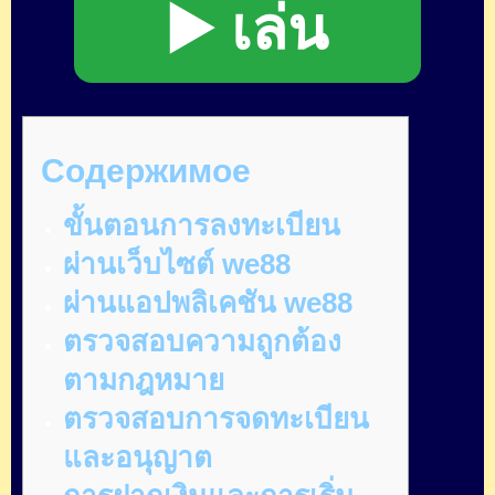
▶️ เล่น
Содержимое
ขั้นตอนการลงทะเบียน
ผ่านเว็บไซต์ we88
ผ่านแอปพลิเคชัน we88
ตรวจสอบความถูกต้อง
ตามกฎหมาย
ตรวจสอบการจดทะเบียน
และอนุญาต