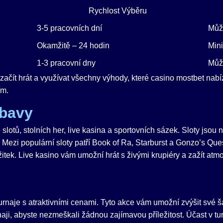
Rychlost Výběru
3-5 pracovních dní
Může
Okamžitě – 24 hodin
Mini
1-3 pracovní dny
Může
ačít hrát a využívat všechny výhody, které casino mostbet nabíz
ím.
ábavy
lotů, stolních her, live kasina a sportovních sázek. Sloty jsou ne
Mezi populární sloty patří Book of Ra, Starburst a Gonzo’s Quest
zážitek. Live kasino vám umožní hrát s živými krupiéry a zažít a
rnaje s atraktivními cenami. Tyto akce vám umožní zvýšit své ša
aji, abyste nezmeškali žádnou zajímavou příležitost. Účast v tu