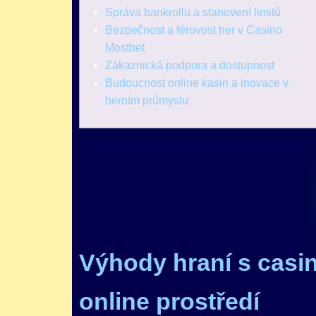
Správa bankrollu a stanovení limitů
Bezpečnost a férovost her v Casino
Mostbet
Zákaznická podpora a dostupnost
Budoucnost online kasin a inovace v
herním průmyslu
Výhody hraní s casin
online prostředí