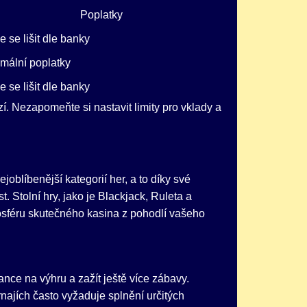
Poplatky
 se lišit dle banky
mální poplatky
 se lišit dle banky
í. Nezapomeňte si nastavit limity pro vklady a
joblíbenější kategorií her, a to díky své
. Stolní hry, jako je Blackjack, Ruleta a
tmosféru skutečného kasina z pohodlí vašeho
nce na výhru a zažít ještě více zábavy.
rnajích často vyžaduje splnění určitých