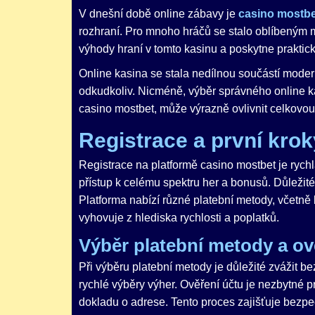
V dnešní době online zábavy je
casino mostbe
rozhraní. Pro mnoho hráčů se stalo oblíbeným 
výhody hraní v tomto kasinu a poskytne praktick
Online kasina se stala nedílnou součástí moder
odkudkoliv. Nicméně, výběr správného online ka
casino mostbet, může výrazně ovlivnit celkovou
Registrace a první kro
Registrace na platformě casino mostbet je rychl
přístup k celému spektru her a bonusů. Důležit
Platforma nabízí různé platební metody, včetně
vyhovuje z hlediska rychlosti a poplatků.
Výběr platební metody a ov
Při výběru platební metody je důležité zvážit be
rychlé výběry výher. Ověření účtu je nezbytné p
dokladu o adrese. Tento proces zajišťuje bezpeč