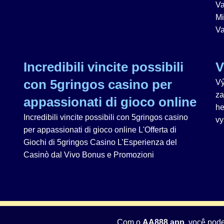
Va
Mi
Va
Incredibili vincite possibili
V
con 5gringos casino per
Vý
za
appassionati di gioco online
he
Incredibili vincite possibili con 5gringos casino
vy
per appassionati di gioco online L'Offerta di
Giochi di 5gringos Casino L’Esperienza del
Casinò dal Vivo Bonus e Promozioni
Com o
AA888 app
, você pod