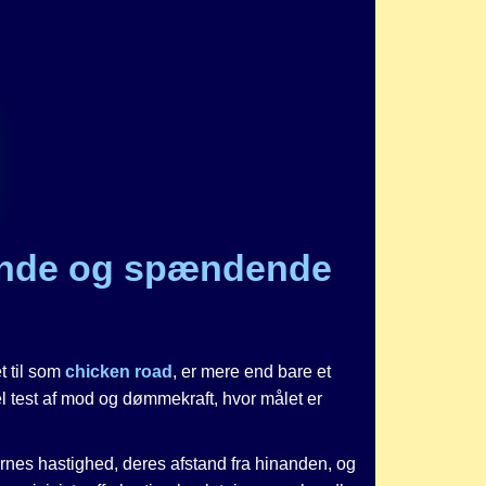
rende og spændende
t til som
chicken road
, er mere end bare et
mel test af mod og dømmekraft, hvor målet er
rnes hastighed, deres afstand fra hinanden, og