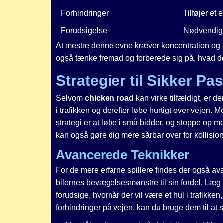
Forhindringer
Tilføjer et 
Forudsigelse
Nødvendig f
At mestre denne evne kræver koncentration og en 
også tænke fremad og forberede sig på, hvad d
Strategier til Sikker Pa
Selvom
chicken road
kan virke tilfældigt, er d
i trafikken og derefter løbe hurtigt over vejen. M
strategi er at løbe i små bidder, og stoppe op me
kan også gøre dig mere sårbar over for kollisioner
Avancerede Teknikker
For de mere erfarne spillere findes der også a
bilernes bevægelsesmønstre til sin fordel. Læg 
forudsige, hvornår der vil være et hul i trafikken
forhindringer på vejen, kan du bruge dem til at sk