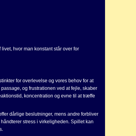
livet, hvor man konstant står over for
stinkter for overlevelse og vores behov for at
 passage, og frustrationen ved at fejle, skaber
ionstid, koncentration og evne til at træffe
æffer dårlige beslutninger, mens andre forbliver
 håndterer stress i virkeligheden. Spillet kan
s.