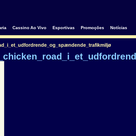
ria
Cassino Ao Vivo
Esportivas
Promoções
Notícias
d_i_et_udfordrende_og_spændende_trafikmiljø
chicken_road_i_et_udfordrend