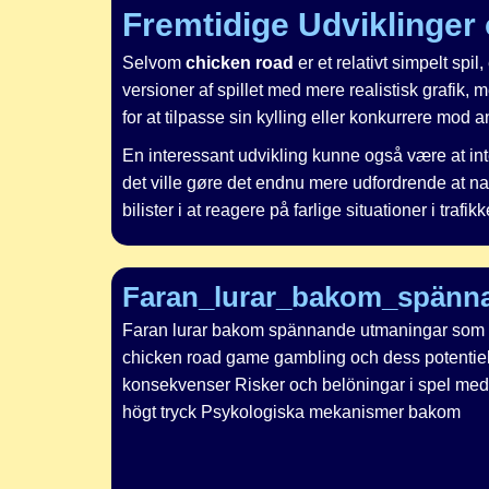
Fremtidige Udviklinger 
Selvom
chicken road
er et relativt simpelt spi
versioner af spillet med mere realistisk grafik
for at tilpasse sin kylling eller konkurrere mo
En interessant udvikling kunne også være at integ
det ville gøre det endnu mere udfordrende at na
bilister i at reagere på farlige situationer i traf
Faran_lurar_bakom_spänn
Faran lurar bakom spännande utmaningar som
chicken road game gambling och dess potentie
konsekvenser Risker och belöningar i spel med
högt tryck Psykologiska mekanismer bakom