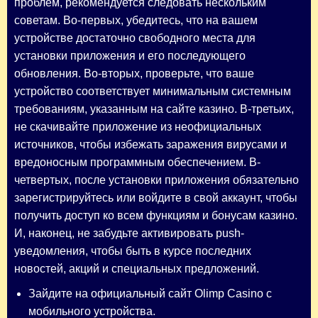
проблем, рекомендуется следовать нескольким
советам. Во-первых, убедитесь, что на вашем
устройстве достаточно свободного места для
установки приложения и его последующего
обновления. Во-вторых, проверьте, что ваше
устройство соответствует минимальным системным
требованиям, указанным на сайте казино. В-третьих,
не скачивайте приложение из неофициальных
источников, чтобы избежать заражения вирусами и
вредоносным программным обеспечением. В-
четвертых, после установки приложения обязательно
зарегистрируйтесь или войдите в свой аккаунт, чтобы
получить доступ ко всем функциям и бонусам казино.
И, наконец, не забудьте активировать push-
уведомления, чтобы быть в курсе последних
новостей, акций и специальных предложений.
Зайдите на официальный сайт Olimp Casino с
мобильного устройства.