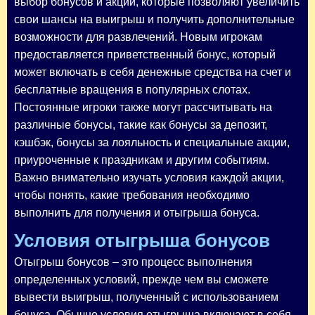
выбор бонусов и акций, которые позволяют увеличить
свои шансы на выигрыш и получить дополнительные
возможности для развлечений. Новым игрокам
предоставляется приветственный бонус, который
может включать в себя денежные средства на счет и
бесплатные вращения в популярных слотах.
Постоянные игроки также могут рассчитывать на
различные бонусы, такие как бонусы за депозит,
кэшбэк, бонусы за лояльность и специальные акции,
приуроченные к праздникам и другим событиям.
Важно внимательно изучать условия каждой акции,
чтобы понять, какие требования необходимо
выполнить для получения и отыгрыша бонуса.
Условия отыгрыша бонусов
Отыгрыш бонусов – это процесс выполнения
определенных условий, прежде чем вы сможете
вывести выигрыш, полученный с использованием
бонуса. Обычно условия отыгрыша включают в себя