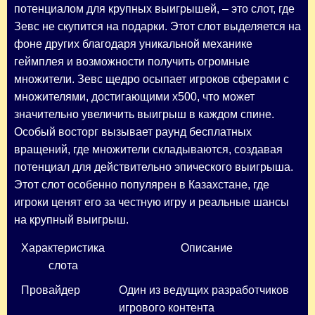
потенциалом для крупных выигрышей, – это слот, где
Зевс не скупится на подарки. Этот слот выделяется на
фоне других благодаря уникальной механике
геймплея и возможности получить огромные
множители. Зевс щедро осыпает игроков сферами с
множителями, достигающими x500, что может
значительно увеличить выигрыш в каждом спине.
Особый восторг вызывает раунд бесплатных
вращений, где множители складываются, создавая
потенциал для действительно эпического выигрыша.
Этот слот особенно популярен в Казахстане, где
игроки ценят его за честную игру и реальные шансы
на крупный выигрыш.
Характеристика
Описание
слота
Провайдер
Один из ведущих разработчиков
игрового контента