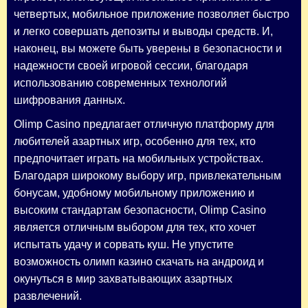
четвертых, мобильное приложение позволяет быстро
и легко совершать депозиты и выводы средств. И,
наконец, вы можете быть уверены в безопасности и
надежности своей игровой сессии, благодаря
использованию современных технологий
шифрования данных.
Olimp Casino предлагает отличную платформу для
любителей азартных игр, особенно для тех, кто
предпочитает играть на мобильных устройствах.
Благодаря широкому выбору игр, привлекательным
бонусам, удобному мобильному приложению и
высоким стандартам безопасности, Olimp Casino
является отличным выбором для тех, кто хочет
испытать удачу и сорвать куш. Не упустите
возможность олимп казино скачать на андроид и
окунуться в мир захватывающих азартных
развлечений.