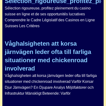
Sélection_rigoureuse_profitez_pl
Sélection rigoureuse, profitez pleinement du casino
suisse en ligne et de ses opportunités lucratives
Comprendre le Cadre Législatif des Casinos en Ligne
Suisses Les Critères
Våghalsigheten att korsa
järnvägen leder ofta till farliga
situationer med chickenroad
involverad
Våghalsigheten att korsa järnvägen leder ofta till farliga
situationer med chickenroad involverad Varför Korsar
Djur Järnvägen? En Djupare Analys Miljöfaktorer och
Infrastruktur Mänskligt Beteende: Varför