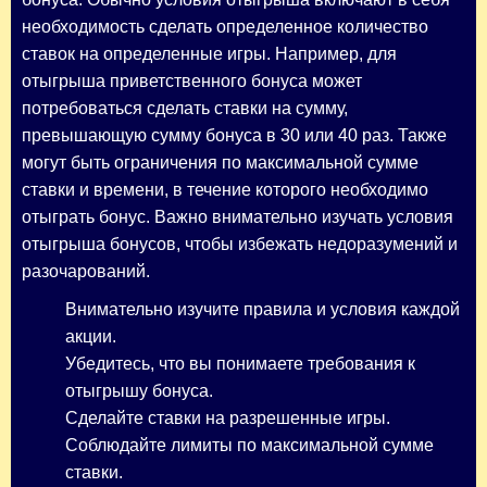
необходимость сделать определенное количество
ставок на определенные игры. Например, для
отыгрыша приветственного бонуса может
потребоваться сделать ставки на сумму,
превышающую сумму бонуса в 30 или 40 раз. Также
могут быть ограничения по максимальной сумме
ставки и времени, в течение которого необходимо
отыграть бонус. Важно внимательно изучать условия
отыгрыша бонусов, чтобы избежать недоразумений и
разочарований.
Внимательно изучите правила и условия каждой
акции.
Убедитесь, что вы понимаете требования к
отыгрышу бонуса.
Сделайте ставки на разрешенные игры.
Соблюдайте лимиты по максимальной сумме
ставки.