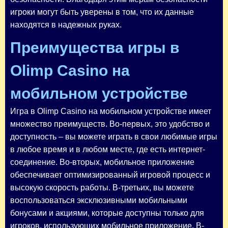
игроки могут быть уверены в том, что их данные
находятся в надежных руках.
Преимущества игры в
Olimp Casino на
мобильном устройстве
Игра в Olimp Casino на мобильном устройстве имеет
множество преимуществ. Во-первых, это удобство и
доступность – вы можете играть в свои любимые игры
в любое время и в любом месте, где есть интернет-
соединение. Во-вторых, мобильное приложение
обеспечивает оптимизированный игровой процесс и
высокую скорость работы. В-третьих, вы можете
воспользоваться эксклюзивными мобильными
бонусами и акциями, которые доступны только для
игроков, использующих мобильное приложение. В-