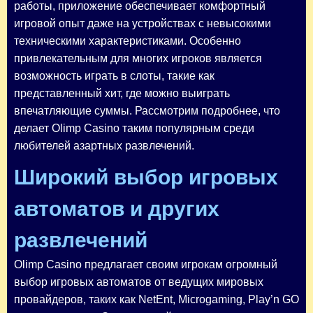
работы, приложение обеспечивает комфортный
игровой опыт даже на устройствах с невысокими
техническими характеристиками. Особенно
привлекательным для многих игроков является
возможность играть в слоты, такие как
представленный хит, где можно выиграть
впечатляющие суммы. Рассмотрим подробнее, что
делает Olimp Casino таким популярным среди
любителей азартных развлечений.
Широкий выбор игровых
автоматов и других
развлечений
Olimp Casino предлагает своим игрокам огромный
выбор игровых автоматов от ведущих мировых
провайдеров, таких как NetEnt, Microgaming, Play’n GO