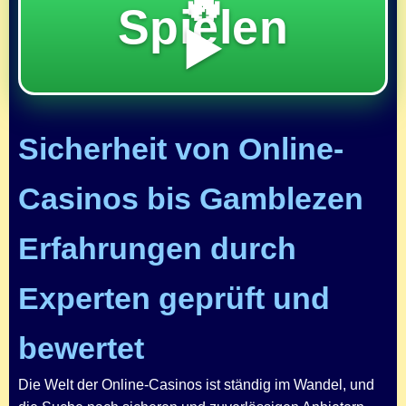
🔥
Spielen
▶️
Sicherheit von Online-
Casinos bis Gamblezen
Erfahrungen durch
Experten geprüft und
bewertet
Die Welt der Online-Casinos ist ständig im Wandel, und