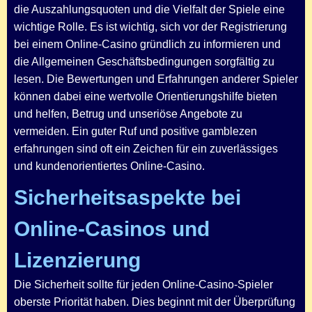
die Auszahlungsquoten und die Vielfalt der Spiele eine
wichtige Rolle. Es ist wichtig, sich vor der Registrierung
bei einem Online-Casino gründlich zu informieren und
die Allgemeinen Geschäftsbedingungen sorgfältig zu
lesen. Die Bewertungen und Erfahrungen anderer Spieler
können dabei eine wertvolle Orientierungshilfe bieten
und helfen, Betrug und unseriöse Angebote zu
vermeiden. Ein guter Ruf und positive gamblezen
erfahrungen sind oft ein Zeichen für ein zuverlässiges
und kundenorientiertes Online-Casino.
Sicherheitsaspekte bei
Online-Casinos und
Lizenzierung
Die Sicherheit sollte für jeden Online-Casino-Spieler
oberste Priorität haben. Dies beginnt mit der Überprüfung