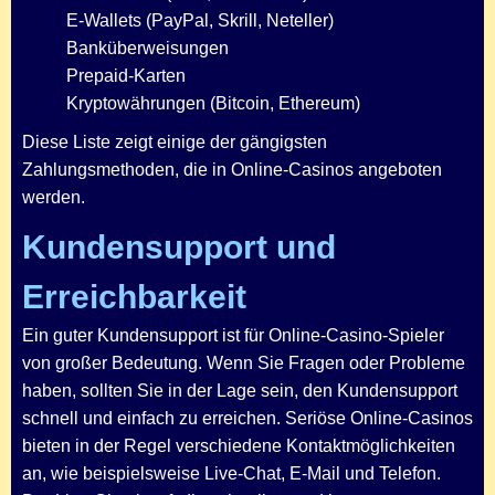
E-Wallets (PayPal, Skrill, Neteller)
Banküberweisungen
Prepaid-Karten
Kryptowährungen (Bitcoin, Ethereum)
Diese Liste zeigt einige der gängigsten
Zahlungsmethoden, die in Online-Casinos angeboten
werden.
Kundensupport und
Erreichbarkeit
Ein guter Kundensupport ist für Online-Casino-Spieler
von großer Bedeutung. Wenn Sie Fragen oder Probleme
haben, sollten Sie in der Lage sein, den Kundensupport
schnell und einfach zu erreichen. Seriöse Online-Casinos
bieten in der Regel verschiedene Kontaktmöglichkeiten
an, wie beispielsweise Live-Chat, E-Mail und Telefon.