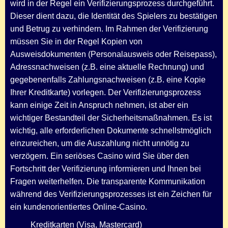
wird in der Regel ein Verifizierungsprozess durchgeführt.
Dieser dient dazu, die Identität des Spielers zu bestätigen
und Betrug zu verhindern. Im Rahmen der Verifizierung
müssen Sie in der Regel Kopien von
Ausweisdokumenten (Personalausweis oder Reisepass),
Adressnachweisen (z.B. eine aktuelle Rechnung) und
gegebenenfalls Zahlungsnachweisen (z.B. eine Kopie
Ihrer Kreditkarte) vorlegen. Der Verifizierungsprozess
kann einige Zeit in Anspruch nehmen, ist aber ein
wichtiger Bestandteil der Sicherheitsmaßnahmen. Es ist
wichtig, alle erforderlichen Dokumente schnellstmöglich
einzureichen, um die Auszahlung nicht unnötig zu
verzögern. Ein seriöses Casino wird Sie über den
Fortschritt der Verifizierung informieren und Ihnen bei
Fragen weiterhelfen. Die transparente Kommunikation
während des Verifizierungsprozesses ist ein Zeichen für
ein kundenorientiertes Online-Casino.
Kreditkarten (Visa, Mastercard)