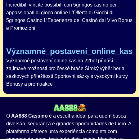
Incredibili vincite possibili con 5gringos casino per
appassionati di gioco online L'Offerta di Giochi di
5gringos Casino L’Esperienza del Casinò dal Vivo Bonus
e Promozioni
Významné_postavení_online_kasin
Významné postavení online kasina 22bet přináší
zajímavé možnosti pro české hráče Široký výběr her a
sázkových příležitostí Sportovní sázky s vysokými kurzy
Bonusy a promoakce
O
AA888 Cassino
é a escolha ideal para quem busca
diversão, segurança e grandes oportunidades de lucro. A
plataforma oferece uma experiência completa com