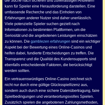
die Suche nach sicheren und zuverlässigen Anbietern
kann für Spieler eine Herausforderung darstellen. Eine
umfassende Recherche und das Einholen von
Erfahrungen anderer Nutzer sind daher unerlässlich.
Viele potenzielle Spieler suchen gezielt nach
Informationen zu bestimmten Plattformen, um die
Seriosität und die angebotenen Leistungen einschätzen
zu können. Die
gamblezen erfahrungen
sind ein wichtiger
Aspekt bei der Bewertung eines Online-Casinos und
helfen dabei, fundierte Entscheidungen zu treffen. Die
Transparenz und die Qualität des Kundensupports sind
ebenfalls entscheidende Faktoren, die berücksichtigt
werden sollten.
Ein vertrauenswürdiges Online-Casino zeichnet sich
nicht nur durch eine gültige Glücksspiellizenz aus,
sondern auch durch eine sichere Datenübertragung, faire
Spielbedingungen und verantwortungsvolles Spielen.
Zusätzlich spielen die angebotenen Zahlungsmethoden,