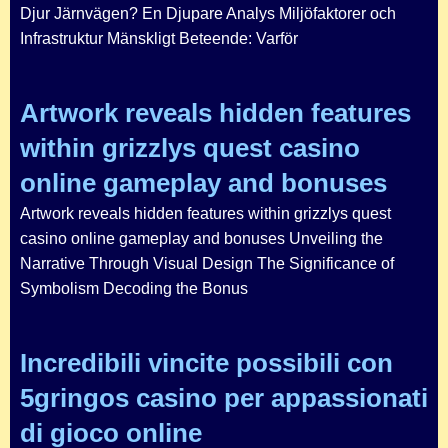
Djur Järnvägen? En Djupare Analys Miljöfaktorer och
Infrastruktur Mänskligt Beteende: Varför
Artwork reveals hidden features
within grizzlys quest casino
online gameplay and bonuses
Artwork reveals hidden features within grizzlys quest
casino online gameplay and bonuses Unveiling the
Narrative Through Visual Design The Significance of
Symbolism Decoding the Bonus
Incredibili vincite possibili con
5gringos casino per appassionati
di gioco online