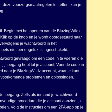
or deze voorzorgsmaatregelen te treffen, kan je
ng.
ail. Begin met het openen van de BlazingWildz
 Klik op de knop en je wordt doorgestuurd naar
 vervolgens je wachtwoord in het
oets niet per ongeluk is ingeschakeld.
chtwoord gevraagd om een code in te voeren die
 jij toegang hebt tot je account. Voer de code in
urd naar je BlazingWildz account, waar je kunt
veelvoorkomende problemen en oplossingen.
gde toegang. Zelfs als iemand je wachtwoord
nvoudige procedure die je account aanzienlijk
kelen. Volg de instructies om een 2FA-app op je