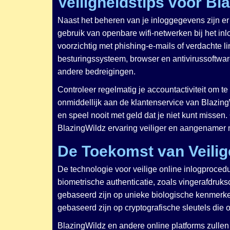
Veiligheidstips voor Bl
Naast het beheren van je inloggegevens zijn er 
gebruik van openbare wifi-netwerken bij het in
voorzichtig met phishing-e-mails of verdachte li
besturingssysteem, browser en antivirussoftwa
andere bedreigingen.
Controleer regelmatig je accountactiviteit om te
onmiddellijk aan de klantenservice van Blazing
en speel nooit met geld dat je niet kunt missen.
BlazingWildz ervaring veiliger en aangenamer
De Toekomst van Veilig
De technologie voor veilige online inlogproced
biometrische authenticatie, zoals vingerafdru
gebaseerd zijn op unieke biologische kenmerk
gebaseerd zijn op cryptografische sleutels die 
BlazingWildz en andere online platforms zulle