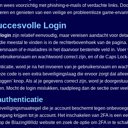
en wees voorzichtig met phishing-e-mails of verdachte links. Do
eren en genieten van een veilige en probleemloze game-ervari
uccesvolle Login
 login
zijn relatief eenvoudig, maar vereisen aandacht voor det
 die meestal te vinden is in de rechterbovenhoek van de pagina.
kersnaam of e-mailadres in het daarvoor bestemde veld in. Voer
ebruikersnaam en wachtwoord correct zijn, en of de Caps Lock-t
enticatie, word je na het invoeren van je gebruikersnaam en wa
ze code is een extra beveiligingslaag die ervoor zorgt dat alleen
loggen' knop. Als al je gegevens correct zijn, word je doorgestu
llen. Mocht de login mislukken, raadpleeg dan de sectie over 
uthenticatie
 beveiligingsmaatregel die je account beschermt tegen onbevoe
ang krijgen tot je account. Het inschakelen van 2FA is een ee
 op de BlazingWildz website en zoek de optie om 2FA in te scha