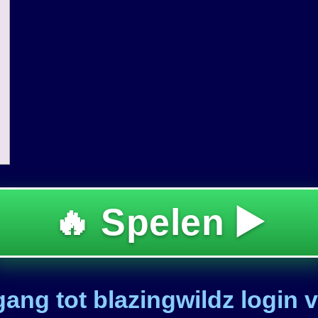
🔥 Spelen ▶️
ng tot blazingwildz login v