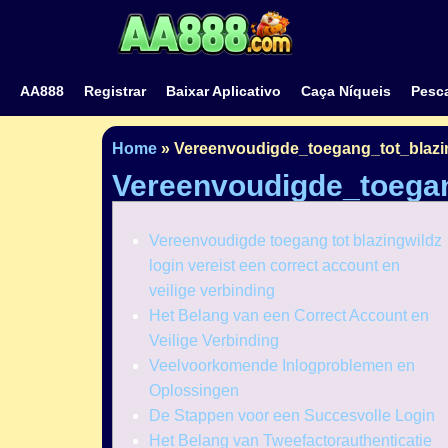
AA888
Registrar
Baixar Aplicativo
Caça Níqueis
Pesca
Home
»
Vereenvoudigde_toegang_tot_blazi
Vereenvoudigde_toegan
Vereenvoudigde toegang tot blazingwildz
login vereist een correct account en
veilige verbinding
Het Belang van een Correct Account en
Veilige Verbinding
Veelvoorkomende Inlogproblemen en
Oplossingen
De Stappen voor een Succesvolle Login
Het Belang van Tweefactorauthenticatie