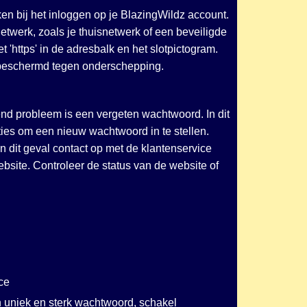
ken bij het inloggen op je BlazingWildz account.
etwerk, zoals je thuisnetwerk of een beveiligde
 'https' in de adresbalk en het slotpictogram.
n beschermd tegen onderschepping.
d probleem is een vergeten wachtwoord. In dit
ties om een nieuw wachtwoord in te stellen.
 dit geval contact op met de klantenservice
bsite. Controleer de status van de website of
ce
 uniek en sterk wachtwoord, schakel