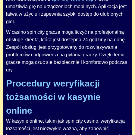
umożliwia grę na urządzeniach mobilnych. Aplikacja jest
łatwa w użyciu i zapewnia szybki dostęp do ulubionych
gier.
W casino spin city gracze mogą liczyć na profesjonalną
obsługę klienta, która jest dostępna 24 godziny na dobę.
Zespół obsługi jest przygotowany do rozwiązywania
problemów i odpowiedzi na pytania graczy. Dzięki temu,
gracze mogą czuć się bezpiecznie i komfortowo podczas
gry.
Procedury weryfikacji
tożsamości w kasynie
online
W kasynie online, takim jak spin city casino, weryfikacja
tożsamości jest niezwykle ważna, aby zapewnić