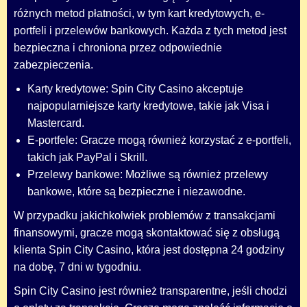
różnych metod płatności, w tym kart kredytowych, e-
portfeli i przelewów bankowych. Każda z tych metod jest
bezpieczna i chroniona przez odpowiednie
zabezpieczenia.
Karty kredytowe: Spin City Casino akceptuje
najpopularniejsze karty kredytowe, takie jak Visa i
Mastercard.
E-portfele: Gracze mogą również korzystać z e-portfeli,
takich jak PayPal i Skrill.
Przelewy bankowe: Możliwe są również przelewy
bankowe, które są bezpieczne i niezawodne.
W przypadku jakichkolwiek problemów z transakcjami
finansowymi, gracze mogą skontaktować się z obsługą
klienta Spin City Casino, która jest dostępna 24 godziny
na dobę, 7 dni w tygodniu.
Spin City Casino jest również transparentne, jeśli chodzi