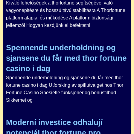
Kiváló lehetőségek a thorfortune segítségével való
vagyonépítésre és hosszú távú stabilitásra A Thorfortune
platform alapjai és működése A platform biztonsági
jellemzői Hogyan kezdjünk el befektetni
Spennende underholdning og
sjansene du får med thor fortune
casino i dag
Spennende underholdning og sjansene du får med thor
fortune casino i dag Utforsking av spillutvalget hos Thor
Fortune Casino Spesielle funksjoner og bonustilbud
Sikkerhet og
Moderní investice odhalují
potenciál thor fortune pro