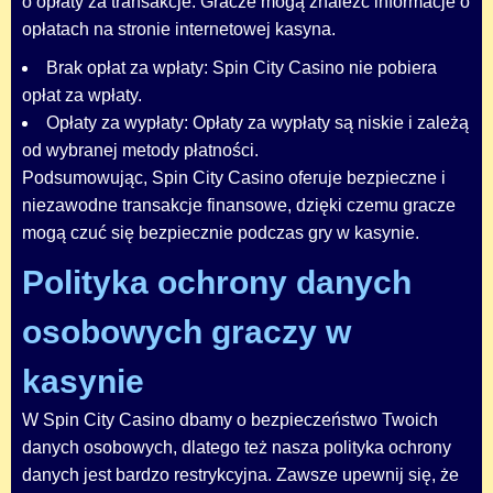
o opłaty za transakcje. Gracze mogą znaleźć informacje o
opłatach na stronie internetowej kasyna.
Brak opłat za wpłaty: Spin City Casino nie pobiera
opłat za wpłaty.
Opłaty za wypłaty: Opłaty za wypłaty są niskie i zależą
od wybranej metody płatności.
Podsumowując, Spin City Casino oferuje bezpieczne i
niezawodne transakcje finansowe, dzięki czemu gracze
mogą czuć się bezpiecznie podczas gry w kasynie.
Polityka ochrony danych
osobowych graczy w
kasynie
W Spin City Casino dbamy o bezpieczeństwo Twoich
danych osobowych, dlatego też nasza polityka ochrony
danych jest bardzo restrykcyjna. Zawsze upewnij się, że