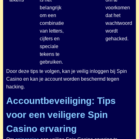
belangrijk
voorkomen
om een
dat het
combinatie
wachtwoord
van letters,
wordt
cijfers en
gehacked.
speciale
tekens te
gebruiken.
Door deze tips te volgen, kan je veilig inloggen bij Spin
Casino en kan je account worden beschermd tegen
hacking.
Accountbeveiliging: Tips
voor een veiligere Spin
Casino ervaring