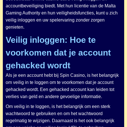
accountbeveiliging biedt. Met hun licentie van de Malta
Gaming Authority en hun veiligheidsfuncties, kunt u zich
veilig inloggen en uw spelervaring zonder zorgen
genieten.
Veilig inloggen: Hoe te
voorkomen dat je account
gehacked wordt
Als je een account hebt bij Spin Casino, is het belangrijk
om veilig in te loggen om te voorkomen dat je account
gehacked wordt. Een gehacked account kan leiden tot
verlies van geld en andere gevoelige informatie.
Om veilig in te loggen, is het belangrijk om een sterk
wachtwoord te gebruiken en om het wachtwoord
regelmatig te wijzigen. Daarnaast is het ook belangrijk