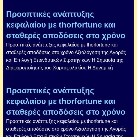
Προοπτικές ανάπτυξης
κεφαλαίου με thorfortune και
σταθερές αποδόσεις στο χρόνο
Προοπτικές ανάπτυξης κεφαλαίου με thorfortune και
σταθερές αποδόσεις στο χρόνο Αξιολόγηση της Αγοράς
και Επιλογή Επενδυτικών Στρατηγικών Η Σημασία της
Διαφοροποίησης του Χαρτοφυλακίου Η Δυναμική
Προοπτικές ανάπτυξης
κεφαλαίου με thorfortune και
σταθερές αποδόσεις στο χρόνο
Προοπτικές ανάπτυξης κεφαλαίου με thorfortune και
σταθερές αποδόσεις στο χρόνο Αξιολόγηση της Αγοράς
και Επιλογή Επενδυτικών Στρατηγικών Η Σημασία της