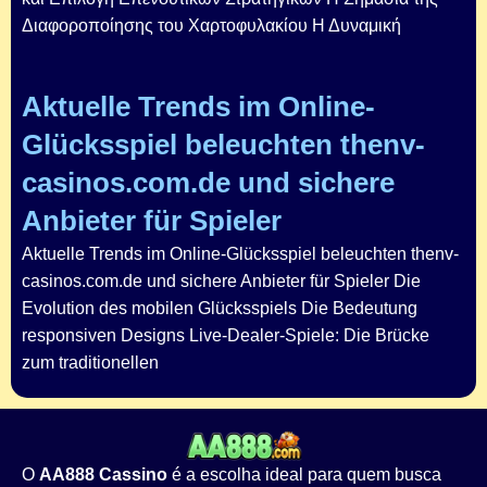
Διαφοροποίησης του Χαρτοφυλακίου Η Δυναμική
Aktuelle Trends im Online-
Glücksspiel beleuchten thenv-
casinos.com.de und sichere
Anbieter für Spieler
Aktuelle Trends im Online-Glücksspiel beleuchten thenv-
casinos.com.de und sichere Anbieter für Spieler Die
Evolution des mobilen Glücksspiels Die Bedeutung
responsiven Designs Live-Dealer-Spiele: Die Brücke
zum traditionellen
O
AA888 Cassino
é a escolha ideal para quem busca