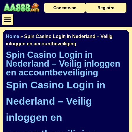
Conecte-se
Registro
Baixar Aplicativo
Caça Níqueis
Cassino Ao Vivo
Home
»
Spin Casino Login in Nederland – Veilig
inloggen en accountbeveiliging
Spin Casino Login in
Nederland – Veilig inloggen
en accountbeveiliging
Spin Casino Login in
Nederland – Veilig
inloggen en