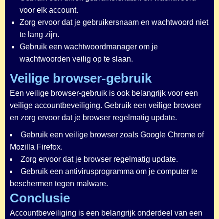
voor elk account.
Zorg ervoor dat je gebruikersnaam en wachtwoord niet
te lang zijn.
Gebruik een wachtwoordmanager om je
wachtwoorden veilig op te slaan.
Veilige browser-gebruik
Een veilige browser-gebruik is ook belangrijk voor een
veilige accountbeveiliging. Gebruik een veilige browser
en zorg ervoor dat je browser regelmatig update.
Gebruik een veilige browser zoals Google Chrome of
Mozilla Firefox.
Zorg ervoor dat je browser regelmatig update.
Gebruik een antivirusprogramma om je computer te
beschermen tegen malware.
Conclusie
Accountbeveiliging is een belangrijk onderdeel van een