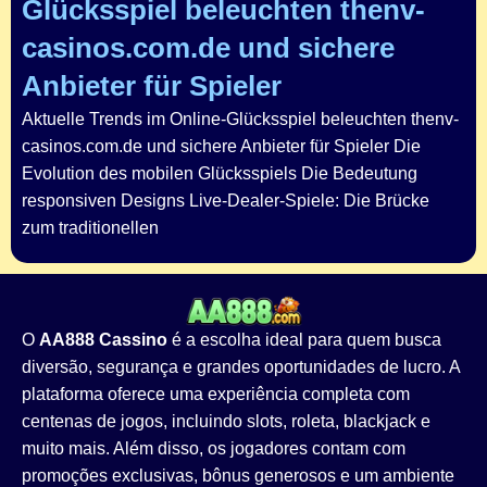
Glücksspiel beleuchten thenv-
casinos.com.de und sichere
Anbieter für Spieler
Aktuelle Trends im Online-Glücksspiel beleuchten thenv-
casinos.com.de und sichere Anbieter für Spieler Die
Evolution des mobilen Glücksspiels Die Bedeutung
responsiven Designs Live-Dealer-Spiele: Die Brücke
zum traditionellen
O
AA888 Cassino
é a escolha ideal para quem busca
diversão, segurança e grandes oportunidades de lucro. A
plataforma oferece uma experiência completa com
centenas de jogos, incluindo slots, roleta, blackjack e
muito mais. Além disso, os jogadores contam com
promoções exclusivas, bônus generosos e um ambiente