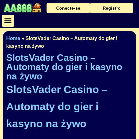
Conecte-se
Registro
Baixar Aplicativo
Caça Níqueis
Cassino Ao Vivo
Home
»
SlotsVader Casino – Automaty do gier i
kasyno na żywo
SlotsVader Casino –
Automaty do gier i kasyno
na żywo
SlotsVader Casino –
Automaty do gier i
kasyno na żywo