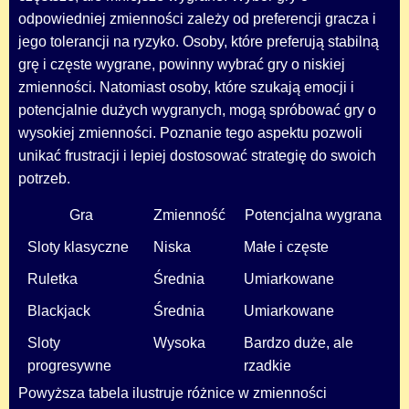
odpowiedniej zmienności zależy od preferencji gracza i
jego tolerancji na ryzyko. Osoby, które preferują stabilną
grę i częste wygrane, powinny wybrać gry o niskiej
zmienności. Natomiast osoby, które szukają emocji i
potencjalnie dużych wygranych, mogą spróbować gry o
wysokiej zmienności. Poznanie tego aspektu pozwoli
unikać frustracji i lepiej dostosować strategię do swoich
potrzeb.
Gra
Zmienność
Potencjalna wygrana
Sloty klasyczne
Niska
Małe i częste
Ruletka
Średnia
Umiarkowane
Blackjack
Średnia
Umiarkowane
Sloty
Wysoka
Bardzo duże, ale
progresywne
rzadkie
Powyższa tabela ilustruje różnice w zmienności