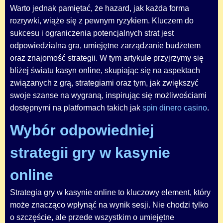
Warto jednak pamiętać, że hazard, jak każda forma
rozrywki, wiąże się z pewnym ryzykiem. Kluczem do
sukcesu i ograniczenia potencjalnych strat jest
odpowiedzialna gra, umiejętne zarządzanie budżetem
oraz znajomość strategii. W tym artykule przyjrzymy się
bliżej światu kasyn online, skupiając się na aspektach
związanych z grą, strategiami oraz tym, jak zwiększyć
swoje szanse na wygraną, inspirując się możliwościami
dostępnymi na platformach takich jak
spin dinero casino
.
Wybór odpowiedniej
strategii gry w kasynie
online
Strategia gry w kasynie online to kluczowy element, który
może znacząco wpłynąć na wynik sesji. Nie chodzi tylko
o szczęście, ale przede wszystkim o umiejętne