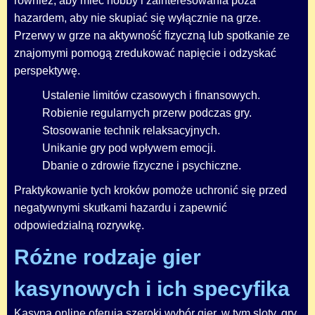
również, aby mieć hobby i zainteresowania poza
hazardem, aby nie skupiać się wyłącznie na grze.
Przerwy w grze na aktywność fizyczną lub spotkanie ze
znajomymi pomogą zredukować napięcie i odzyskać
perspektywę.
Ustalenie limitów czasowych i finansowych.
Robienie regularnych przerw podczas gry.
Stosowanie technik relaksacyjnych.
Unikanie gry pod wpływem emocji.
Dbanie o zdrowie fizyczne i psychiczne.
Praktykowanie tych kroków pomoże uchronić się przed
negatywnymi skutkami hazardu i zapewnić
odpowiedzialną rozrywkę.
Różne rodzaje gier
kasynowych i ich specyfika
Kasyna online oferują szeroki wybór gier, w tym sloty, gry