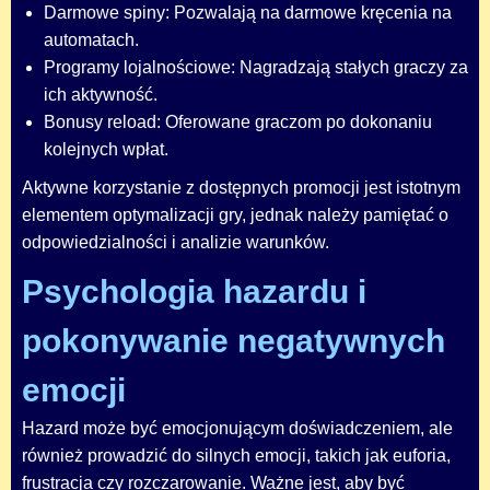
Darmowe spiny: Pozwalają na darmowe kręcenia na
automatach.
Programy lojalnościowe: Nagradzają stałych graczy za
ich aktywność.
Bonusy reload: Oferowane graczom po dokonaniu
kolejnych wpłat.
Aktywne korzystanie z dostępnych promocji jest istotnym
elementem optymalizacji gry, jednak należy pamiętać o
odpowiedzialności i analizie warunków.
Psychologia hazardu i
pokonywanie negatywnych
emocji
Hazard może być emocjonującym doświadczeniem, ale
również prowadzić do silnych emocji, takich jak euforia,
frustracja czy rozczarowanie. Ważne jest, aby być