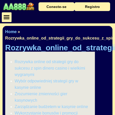
Conecte-se
Registro
Baixar Aplicativo
Caça Níqueis
Cassino Ao Vivo
Home
»
Rozrywka_online_od_strategii_gry_do_sukcesu_z_spin
Rozrywka_online_od_strategi
Rozrywka online od strategii gry do
sukcesu z spin dinero casino i wielkimi
wygranymi
Wybór odpowiedniej strategii gry w
kasynie online
Zrozumienie zmienności gier
kasynowych
Zarządzanie budżetem w kasynie online
Wykorzystanie bonusów i promocji