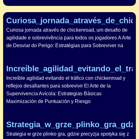
Curiosa_jornada_através_de_chic
Curiosa jornada através de chickenroad, um desafio de
agilidade e sobrevivência para todos os jogadores A Arte
de Desviar do Perigo: Estratégias para Sobreviver na
Increíble_agilidad_evitando_el_tr
Increíble agilidad evitando el tráfico con chickenroad y
reflejos desafiantes para sobrevivir El Arte de la
Supervivencia Avícola: Estrategias Básicas
Maximización de Puntuación y Riesgo
Strategia_w_grze_plinko_gra_gdzi
Strategia w grze plinko gra, gdzie precyzja spotyka się z