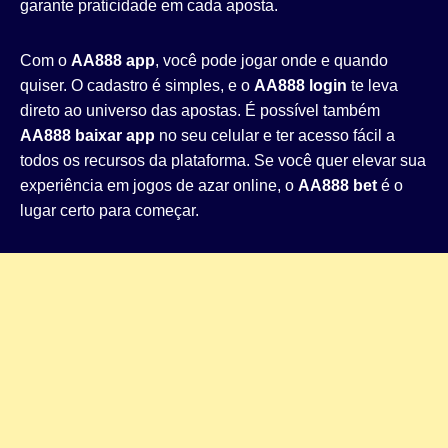
garante praticidade em cada aposta.
Com o
AA888 app
, você pode jogar onde e quando
quiser. O cadastro é simples, e o
AA888 login
te leva
direto ao universo das apostas. É possível também
AA888 baixar app
no seu celular e ter acesso fácil a
todos os recursos da plataforma. Se você quer elevar sua
experiência em jogos de azar online, o
AA888 bet
é o
lugar certo para começar.