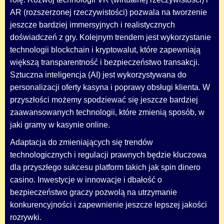
AR (rozszerzonej rzeczywistości) pozwala na tworzenie
jeszcze bardziej immersyjnych i realistycznych
doświadczeń z gry. Kolejnym trendem jest wykorzystanie
technologii blockchain i kryptowalut, które zapewniają
większą transparentność i bezpieczeństwo transakcji.
Sztuczna inteligencja (AI) jest wykorzystywana do
personalizacji oferty kasyna i poprawy obsługi klienta. W
przyszłości możemy spodziewać się jeszcze bardziej
zaawansowanych technologii, które zmienią sposób, w
jaki gramy w kasynie online.
Adaptacja do zmieniających się trendów
technologicznych i regulacji prawnych będzie kluczowa
dla przyszłego sukcesu platform takich jak spin dinero
casino. Inwestycje w innowacje i dbałość o
bezpieczeństwo graczy pozwolą na utrzymanie
konkurencyjności i zapewnienie jeszcze lepszej jakości
rozrywki.