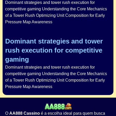
Dominant strategies and tower rush execution for
competitive gaming Understanding the Core Mechanics
of a Tower Rush Optimizing Unit Composition for Early
Pressure Map Awareness
Dominant strategies and tower
rush execution for competitive
gaming
Dominant strategies and tower rush execution for
competitive gaming Understanding the Core Mechanics
of a Tower Rush Optimizing Unit Composition for Early
Pressure Map Awareness
O
AA888 Cassino
é a escolha ideal para quem busca