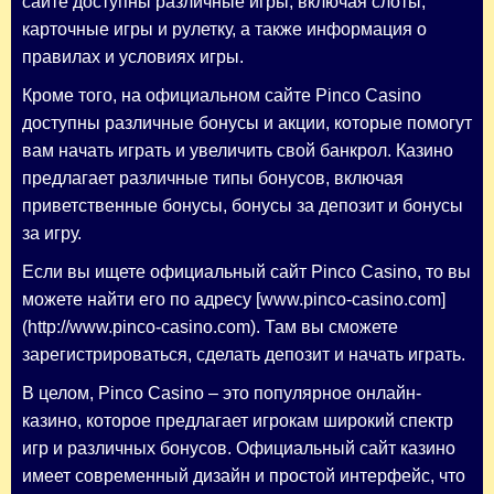
сайте доступны различные игры, включая слоты,
карточные игры и рулетку, а также информация о
правилах и условиях игры.
Кроме того, на официальном сайте Pinco Casino
доступны различные бонусы и акции, которые помогут
вам начать играть и увеличить свой банкрол. Казино
предлагает различные типы бонусов, включая
приветственные бонусы, бонусы за депозит и бонусы
за игру.
Если вы ищете официальный сайт Pinco Casino, то вы
можете найти его по адресу [www.pinco-casino.com]
(http://www.pinco-casino.com). Там вы сможете
зарегистрироваться, сделать депозит и начать играть.
В целом, Pinco Casino – это популярное онлайн-
казино, которое предлагает игрокам широкий спектр
игр и различных бонусов. Официальный сайт казино
имеет современный дизайн и простой интерфейс, что