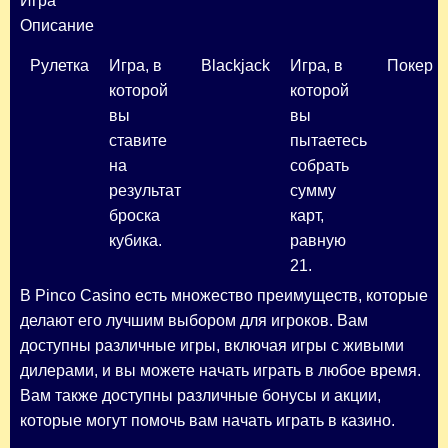
Игра
Описание
Рулетка
Игра, в
Blackjack
Игра, в
Покер
которой
которой
вы
вы
ставите
пытаетесь
на
собрать
результат
сумму
броска
карт,
кубика.
равную
21.
В Pinco Casino есть множество преимуществ, которые
делают его лучшим выбором для игроков. Вам
доступны различные игры, включая игры с живыми
дилерами, и вы можете начать играть в любое время.
Вам также доступны различные бонусы и акции,
которые могут помочь вам начать играть в казино.