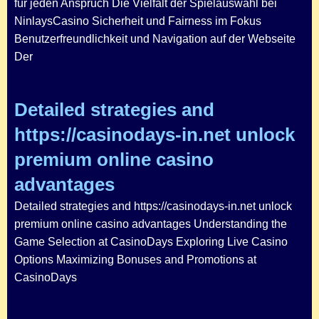
für jeden Anspruch Die Vielfalt der Spielauswahl bei
NinlaysCasino Sicherheit und Fairness im Fokus
Benutzerfreundlichkeit und Navigation auf der Webseite
Der
Detailed strategies and
https://casinodays-in.net unlock
premium online casino
advantages
Detailed strategies and https://casinodays-in.net unlock
premium online casino advantages Understanding the
Game Selection at CasinoDays Exploring Live Casino
Options Maximizing Bonuses and Promotions at
CasinoDays