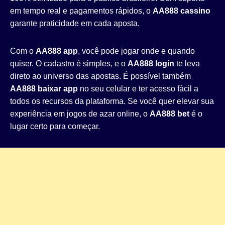
em tempo real e pagamentos rápidos, o
AA888 cassino
garante praticidade em cada aposta.
Com o
AA888 app
, você pode jogar onde e quando
quiser. O cadastro é simples, e o
AA888 login
te leva
direto ao universo das apostas. É possível também
AA888 baixar app
no seu celular e ter acesso fácil a
todos os recursos da plataforma. Se você quer elevar sua
experiência em jogos de azar online, o
AA888 bet
é o
lugar certo para começar.