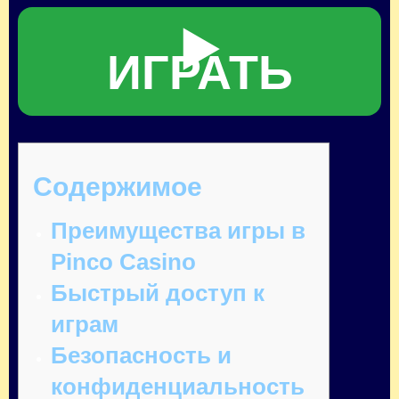
▶️
ИГРАТЬ
Содержимое
Преимущества игры в
Pinco Casino
Быстрый доступ к
играм
Безопасность и
конфиденциальность