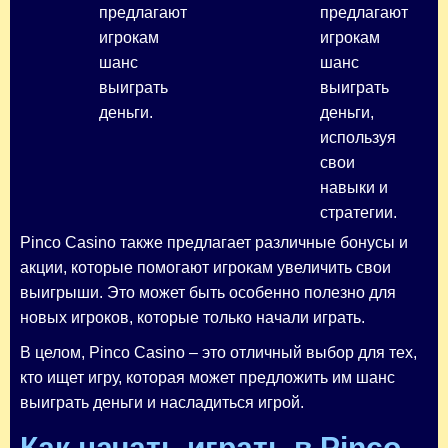
предлагают
предлагают
игрокам
игрокам
шанс
шанс
выиграть
выиграть
деньги.
деньги,
используя
свои
навыки и
стратегии.
Pinco Casino также предлагает различные бонусы и
акции, которые помогают игрокам увеличить свои
выигрыши. Это может быть особенно полезно для
новых игроков, которые только начали играть.
В целом, Pinco Casino – это отличный выбор для тех,
кто ищет игру, которая может предложить им шанс
выиграть деньги и насладиться игрой.
Как начать играть в Pinco