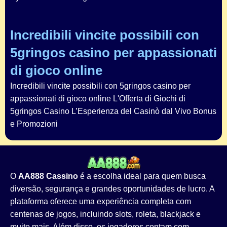
Incredibili vincite possibili con
5gringos casino per appassionati
di gioco online
Incredibili vincite possibili con 5gringos casino per
appassionati di gioco online L'Offerta di Giochi di
5gringos Casino L’Esperienza del Casinò dal Vivo Bonus
e Promozioni
O
AA888 Cassino
é a escolha ideal para quem busca
diversão, segurança e grandes oportunidades de lucro. A
plataforma oferece uma experiência completa com
centenas de jogos, incluindo slots, roleta, blackjack e
muito mais. Além disso, os jogadores contam com