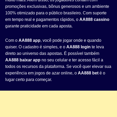
promoções exclusivas, bônus generosos e um ambiente
100% otimizado para o público brasileiro. Com suporte
em tempo real e pagamentos rápidos, o
AA888 cassino
garante praticidade em cada aposta.
Com o
AA888 app
, você pode jogar onde e quando
quiser. O cadastro é simples, e o
AA888 login
te leva
direto ao universo das apostas. É possível também
AA888 baixar app
no seu celular e ter acesso fácil a
todos os recursos da plataforma. Se você quer elevar sua
experiência em jogos de azar online, o
AA888 bet
é o
lugar certo para começar.