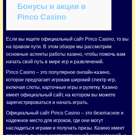
Бонусы и акции в
Pinco Casino
Если вы ищете официальный сайт Pinco Casino, то вы
на правом пути. В этом обзоре мы рассмотрим
основные аспекты работы казино, чтобы помочь вам
начать свой путь в мире игр и развлечений.
Pinco Casino – это популярное онлайн-казино,
которое предлагает игрокам широкий спектр игр,
включая слоты, карточные игры и рулетку. Казино
имеет официальный сайт, на котором вы можете
зарегистрироваться и начать играть.
Официальный сайт Pinco Casino – это безопасное и
надежное место для игроков, где они могут
насладиться играми и получать призы. Казино имеет