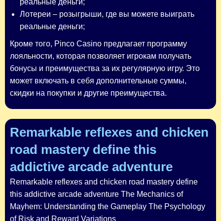
реальные деньги;
Лотереи – розыгрыши, где вы можете выиграть
реальные деньги;
Кроме того, Pinco Casino предлагает программу
лояльности, которая позволяет игрокам получать
бонусы и преимущества за их регулярную игру. Это
может включать в себя дополнительные суммы,
скидки на покупки и другие преимущества.
Remarkable reflexes and chicken
road mastery define this
addictive arcade adventure
Remarkable reflexes and chicken road mastery define
this addictive arcade adventure The Mechanics of
Mayhem: Understanding the Gameplay The Psychology
of Risk and Reward Variations