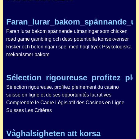
Faran_lurar_bakom_spännande_u
Faran lurar bakom spännande utmaningar som chicken
road game gambling och dess potentiella konsekvenser
Risker och belöningar i spel med högt tryck Psykologiska
mekanismer bakom
Sélection_rigoureuse_profitez_pl
Sélection rigoureuse, profitez pleinement du casino
suisse en ligne et de ses opportunités lucratives
Comprendre le Cadre Législatif des Casinos en Ligne
Suisses Les Critères
Våghalsigheten att korsa