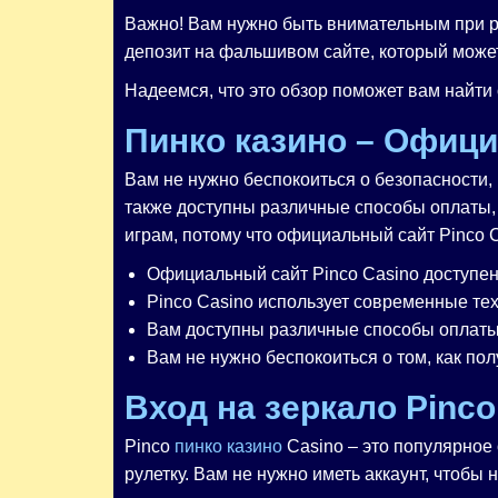
Важно! Вам нужно быть внимательным при ре
депозит на фальшивом сайте, который может
Надеемся, что это обзор поможет вам найти 
Пинко казино – Офици
Вам не нужно беспокоиться о безопасности,
также доступны различные способы оплаты, 
играм, потому что официальный сайт Pinco C
Официальный сайт Pinco Casino доступен
Pinco Casino использует современные т
Вам доступны различные способы оплаты
Вам не нужно беспокоиться о том, как пол
Вход на зеркало Pinco
Pinco
пинко казино
Casino – это популярное 
рулетку. Вам не нужно иметь аккаунт, чтобы 