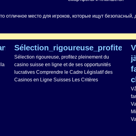
то отличное место для игроков, которые ищут безопасный, 
ande_utmaningar_som_chicken_roa
Sélection_rigoureuse_profitez_
V
j
Sélection rigoureuse, profitez pleinement du
lla
casino suisse en ligne et de ses opportunités
f
lucratives Comprendre le Cadre Législatif des
c
Casinos en Ligne Suisses Les Critères
Vå
fa
Va
Mi
Va