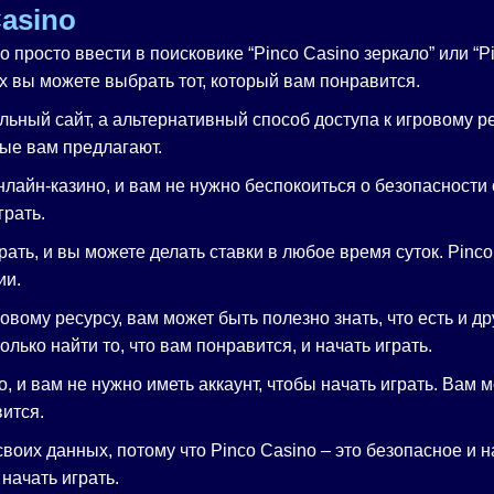
Casino
 просто ввести в поисковике “Pinco Casino зеркало” или “Pi
х вы можете выбрать тот, который вам понравится.
льный сайт, а альтернативный способ доступа к игровому р
ые вам предлагают.
нлайн-казино, и вам не нужно беспокоиться о безопасности
грать.
рать, и вы можете делать ставки в любое время суток. Pinco
ии.
овому ресурсу, вам может быть полезно знать, что есть и д
лько найти то, что вам понравится, и начать играть.
, и вам не нужно иметь аккаунт, чтобы начать играть. Вам 
ится.
воих данных, потому что Pinco Casino – это безопасное и 
начать играть.