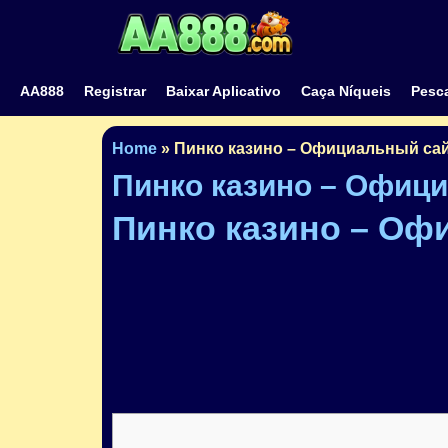
AA888
Registrar
Baixar Aplicativo
Caça Níqueis
Pesca
Home
»
Пинко казино – Официальный сайт
Пинко казино – Офици
Пинко казино – Офи