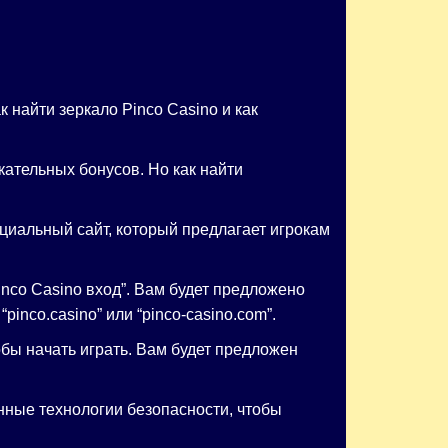
 найти зеркало Pinco Casino и как
кательных бонусов. Но как найти
фициальный сайт, который предлагает игрокам
inco Casino вход”. Вам будет предложено
inco.casino” или “pinco-casino.com”.
обы начать играть. Вам будет предложен
енные технологии безопасности, чтобы