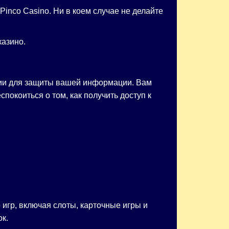
inco Casino. Ни в коем случае не делайте
казино.
огии для защиты вашей информации. Вам
окоиться о том, как получить доступ к
 игр, включая слоты, карточные игры и
ок.