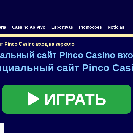
ria
Cassino Ao Vivo
Esportivas
Promoções
Notícias
 Pinco Casino вход на зеркало
альный сайт Pinco Casino вхо
циальный сайт Pinco Casi
▶️ ИГРАТЬ