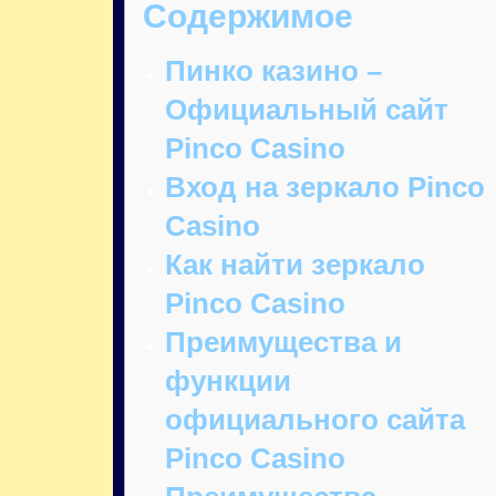
Содержимое
Пинко казино –
Официальный сайт
Pinco Casino
Вход на зеркало Pinco
Casino
Как найти зеркало
Pinco Casino
Преимущества и
функции
официального сайта
Pinco Casino