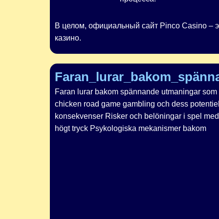
В целом, официальный сайт Pinco Casino – э
казино.
Faran_lurar_bakom_spänn
Faran lurar bakom spännande utmaningar som
chicken road game gambling och dess potentie
konsekvenser Risker och belöningar i spel med
högt tryck Psykologiska mekanismer bakom