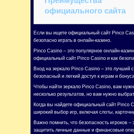
Преимущества
официального сайта
Если вы ищете официальный сайт Pinco Casin
безопасно играть в онлайн-казино.
Pinco Casino – это популярное онлайн-казин
официальный сайт Pinco Casino и как безопа
Вход на зеркало Pinco Casino – это лучший 
безопасный и легкий доступ к играм и бонус
Чтобы найти зеркало Pinco Casino, вам нужн
несколько результатов, но вам нужно выбрать
Когда вы найдете официальный сайт Pinco Ca
широкий выбор игр, включая слоты, карточны
Важно помнить, что безопасность игроков – 
защитить личные данные и финансовые опер