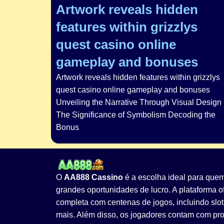
Artwork reveals hidden
features within grizzlys
quest casino online
gameplay and bonuses
Artwork reveals hidden features within grizzlys
quest casino online gameplay and bonuses
Unveiling the Narrative Through Visual Design
The Significance of Symbolism Decoding the
Bonus
O
AA888 Cassino
é a escolha ideal para que
grandes oportunidades de lucro. A plataforma 
completa com centenas de jogos, incluindo slots
mais. Além disso, os jogadores contam com pr