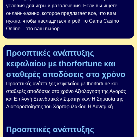
условия для игры и развлечения. Если вы ищете
онлайн-казино, которое предлагает все, что вам
нужно, чтобы насладиться игрой, то Gama Casino
Online – это ваш выбор.
Προοπτικές ανάπτυξης
κεφαλαίου με thorfortune και
σταθερές αποδόσεις στο χρόνο
Προοπτικές ανάπτυξης κεφαλαίου με thorfortune και
σταθερές αποδόσεις στο χρόνο Αξιολόγηση της Αγοράς
και Επιλογή Επενδυτικών Στρατηγικών Η Σημασία της
Διαφοροποίησης του Χαρτοφυλακίου Η Δυναμική
Προοπτικές ανάπτυξης