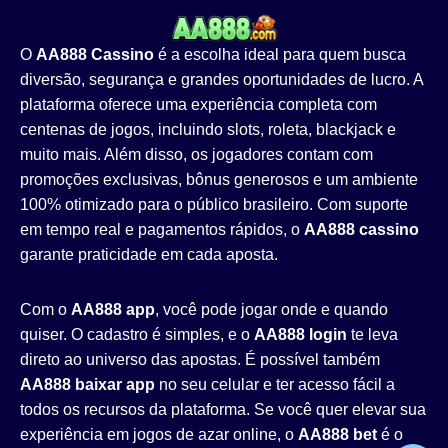
O
AA888 Cassino
é a escolha ideal para quem busca
diversão, segurança e grandes oportunidades de lucro. A
plataforma oferece uma experiência completa com
centenas de jogos, incluindo slots, roleta, blackjack e
muito mais. Além disso, os jogadores contam com
promoções exclusivas, bônus generosos e um ambiente
100% otimizado para o público brasileiro. Com suporte
em tempo real e pagamentos rápidos, o
AA888 cassino
garante praticidade em cada aposta.
Com o
AA888 app
, você pode jogar onde e quando
quiser. O cadastro é simples, e o
AA888 login
te leva
direto ao universo das apostas. É possível também
AA888 baixar app
no seu celular e ter acesso fácil a
todos os recursos da plataforma. Se você quer elevar sua
experiência em jogos de azar online, o
AA888 bet
é o