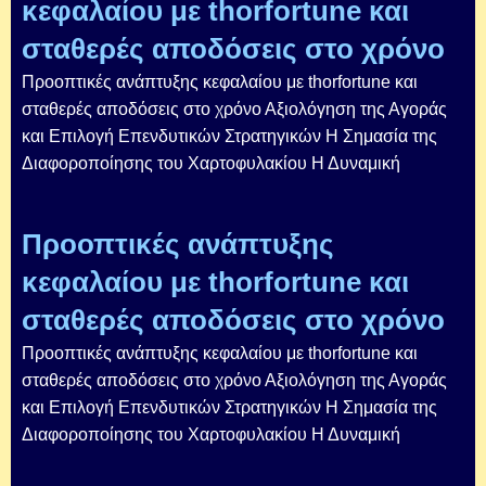
κεφαλαίου με thorfortune και
σταθερές αποδόσεις στο χρόνο
Προοπτικές ανάπτυξης κεφαλαίου με thorfortune και
σταθερές αποδόσεις στο χρόνο Αξιολόγηση της Αγοράς
και Επιλογή Επενδυτικών Στρατηγικών Η Σημασία της
Διαφοροποίησης του Χαρτοφυλακίου Η Δυναμική
Προοπτικές ανάπτυξης
κεφαλαίου με thorfortune και
σταθερές αποδόσεις στο χρόνο
Προοπτικές ανάπτυξης κεφαλαίου με thorfortune και
σταθερές αποδόσεις στο χρόνο Αξιολόγηση της Αγοράς
και Επιλογή Επενδυτικών Στρατηγικών Η Σημασία της
Διαφοροποίησης του Χαρτοφυλακίου Η Δυναμική