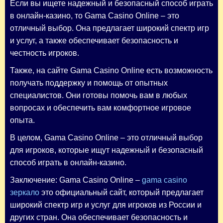
Если вы ищете надежный и безопасный способ играть
в онлайн-казино, то Gama Casino Online – это
отличный выбор. Она предлагает широкий спектр игр
и услуг, а также обеспечивает безопасность и
честность игроков.
Также, на сайте Gama Casino Online есть возможность
получать поддержку и помощь от опытных
специалистов. Они готовы помочь вам в любых
вопросах и обеспечить вам комфортное игровое
опыта.
В целом, Gama Casino Online – это отличный выбор
для игроков, которые ищут надежный и безопасный
способ играть в онлайн-казино.
Заключение: Gama Casino Online –
gama casino
зеркало
это официальный сайт, который предлагает
широкий спектр игр и услуг для игроков из России и
других стран. Она обеспечивает безопасность и