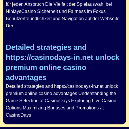
für jeden Anspruch Die Vielfalt der Spielauswahl bei
NinlaysCasino Sicherheit und Fairness im Fokus
Benutzerfreundlichkeit und Navigation auf der Webseite
Der
Detailed strategies and
https://casinodays-in.net unlock
premium online casino
advantages
Detailed strategies and https://casinodays-in.net unlock
premium online casino advantages Understanding the
Game Selection at CasinoDays Exploring Live Casino
Options Maximizing Bonuses and Promotions at
CasinoDays