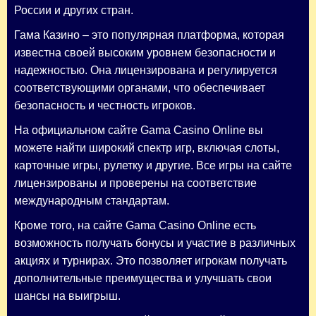
России и других стран.
Гама Казино – это популярная платформа, которая
известна своей высоким уровнем безопасности и
надежностью. Она лицензирована и регулируется
соответствующими органами, что обеспечивает
безопасность и честность игроков.
На официальном сайте Gama Casino Online вы
можете найти широкий спектр игр, включая слоты,
карточные игры, рулетку и другие. Все игры на сайте
лицензированы и проверены на соответствие
международным стандартам.
Кроме того, на сайте Gama Casino Online есть
возможность получать бонусы и участие в различных
акциях и турнирах. Это позволяет игрокам получать
дополнительные преимущества и улучшать свои
шансы на выигрыш.