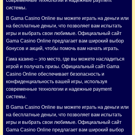
современные технологии и надежные payment
системы.
В Gama Casino Online вы можете играть на деньги или
на бесплатные деньги, что позволяет вам испытать
игры и выбрать свои любимые. Официальный сайт
Gama Casino Online предлагает вам широкий выбор
бонусов и акций, чтобы помочь вам начать играть.
Гама казино – это место, где вы можете насладиться
игрой и получать призы. Официальный сайт Gama
Casino Online обеспечивает безопасность и
конфиденциальность вашей игры, используя
современные технологии и надежные payment
системы.
В Gama Casino Online вы можете играть на деньги или
на бесплатные деньги, что позволяет вам испытать
игры и выбрать свои любимые. Официальный сайт
Gama Casino Online предлагает вам широкий выбор