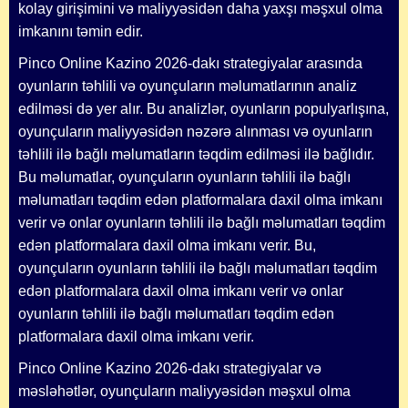
kolay girişimini və maliyyəsidən daha yaxşı məşxul olma
imkanını təmin edir.
Pinco Online Kazino 2026-dakı strategiyalar arasında
oyunların təhlili və oyunçuların məlumatlarının analiz
edilməsi də yer alır. Bu analizlər, oyunların populyarlışına,
oyunçuların maliyyəsidən nəzərə alınması və oyunların
təhlili ilə bağlı məlumatların təqdim edilməsi ilə bağlıdır.
Bu məlumatlar, oyunçuların oyunların təhlili ilə bağlı
məlumatları təqdim edən platformalara daxil olma imkanı
verir və onlar oyunların təhlili ilə bağlı məlumatları təqdim
edən platformalara daxil olma imkanı verir. Bu,
oyunçuların oyunların təhlili ilə bağlı məlumatları təqdim
edən platformalara daxil olma imkanı verir və onlar
oyunların təhlili ilə bağlı məlumatları təqdim edən
platformalara daxil olma imkanı verir.
Pinco Online Kazino 2026-dakı strategiyalar və
məsləhətlər, oyunçuların maliyyəsidən məşxul olma