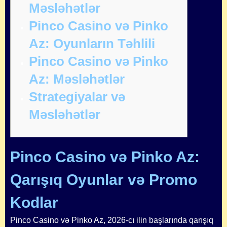
Məsləhətlər
Pinco Casino və Pinko
Az: Oyunların Təhlili
Pinco Casino və Pinko
Az: Məsləhətlər
Strategiyalar və
Məsləhətlər
Pinco Casino və Pinko Az:
Qarışıq Oyunlar və Promo
Kodlar
Pinco Casino və Pinko Az, 2026-cı ilin başlarında qarışıq