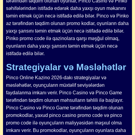
tərəfindən təqdim olunan oyunlar, Pinco Casino və Pinko
səhifələrindən istifadə edərək daha yaxşı oyun məkanını
təmin etmək üçün necə istifadə edilə bilər. Pinco və Pinko
az tərəfindən təqdim olunan promo kodlar, oyunların daha
yaxşı şansını təmin etmək üçün necə istifadə edilə bilər.
Pinko promo code ilə qazinolara qarşı məşğul olmaq,
oyunların daha yaxşı şansını təmin etmək üçün necə
istifadə edilə bilər.
Strategiyalar və Məsləhətlər
Pinco Online Kazino 2026-dakı strategiyalar və
məsləhətlər, oyunçuların müxtəlif seviyələrdən
faydalanma imkanı verir. Pinco Casino və Pinco Game
tərəfindən təqdim olunan məhsulların təhlili ilə başlayır.
Pinco Casino və Pinco Game tərəfindən təqdim olunan
promokodlar, yaxud pinco casino promo code və pinco
promo code ilə oyunçuların maliyyəsidən məşxul olma
imkanı verir. Bu promokodlar, oyunçuların oyunlara daha