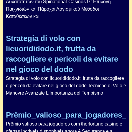
Δυνατοτήτων του Spinational-Casinos.Gr Επιλογή
Παιχνιδιών και Πάροχοι Λογισμικού Μέθοδοι
Καταθέσεων και
Strategia di volo con
licuorididodo.it, frutta da
raccogliere e pericoli da evitare
nel gioco del dodo
Strategia di volo con licuorididodo.it, frutta da raccogliere
e pericoli da evitare nel gioco del dodo Tecniche di Volo e
Manovre Avanzate L'Importanza del Tempismo
Prêmio_valioso_para_jogadores_co
Prêmio valioso para jogadores com thorfortune casino e
ofertas incríveis disponíveis agora A Segurança e a