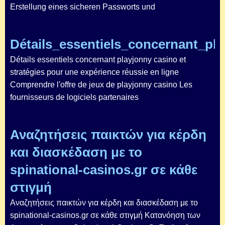
Erstellung eines sicheren Passworts und
Détails_essentiels_concernant_pl
Détails essentiels concernant playjonny casino et
stratégies pour une expérience réussie en ligne
Comprendre l'offre de jeux de playjonny casino Les
fournisseurs de logiciels partenaires
Αναζητήσεις παικτών για κέρδη
και διασκέδαση με το
spinational-casinos.gr σε κάθε
στιγμή
Αναζητήσεις παικτών για κέρδη και διασκέδαση με το
spinational-casinos.gr σε κάθε στιγμή Κατανόηση των