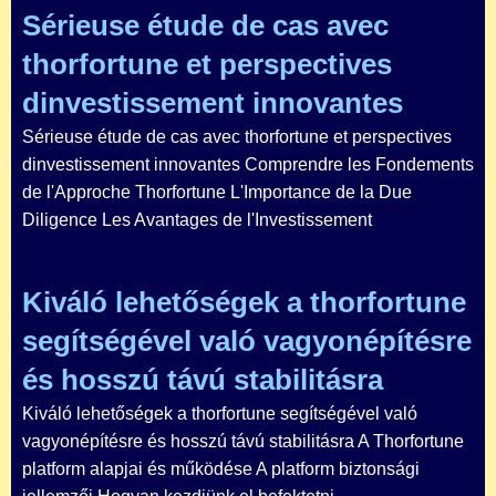
Sérieuse étude de cas avec
thorfortune et perspectives
dinvestissement innovantes
Sérieuse étude de cas avec thorfortune et perspectives
dinvestissement innovantes Comprendre les Fondements
de l'Approche Thorfortune L'Importance de la Due
Diligence Les Avantages de l'Investissement
Kiváló lehetőségek a thorfortune
segítségével való vagyonépítésre
és hosszú távú stabilitásra
Kiváló lehetőségek a thorfortune segítségével való
vagyonépítésre és hosszú távú stabilitásra A Thorfortune
platform alapjai és működése A platform biztonsági