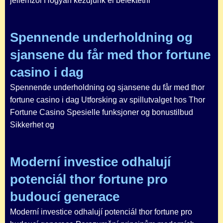
jellemzői Hogyan kezdjünk el befektetni
Spennende underholdning og
sjansene du får med thor fortune
casino i dag
Spennende underholdning og sjansene du får med thor
fortune casino i dag Utforsking av spillutvalget hos Thor
Fortune Casino Spesielle funksjoner og bonustilbud
Sikkerhet og
Moderní investice odhalují
potenciál thor fortune pro
budoucí generace
Moderní investice odhalují potenciál thor fortune pro