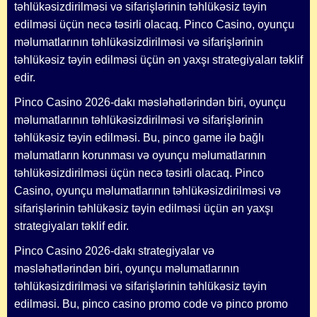
təhlükəsizdirilməsi və sifarişlərinin təhlükəsiz təyin
edilməsi üçün necə təsirli olacaq. Pinco Casino, oyunçu
məlumatlarının təhlükəsizdirilməsi və sifarişlərinin
təhlükəsiz təyin edilməsi üçün ən yaxşı strategiyaları təklif
edir.
Pinco Casino 2026-dakı məsləhətlərindən biri, oyunçu
məlumatlarının təhlükəsizdirilməsi və sifarişlərinin
təhlükəsiz təyin edilməsi. Bu, pinco game ilə bağlı
məlumatların korunması və oyunçu məlumatlarının
təhlükəsizdirilməsi üçün necə təsirli olacaq. Pinco
Casino, oyunçu məlumatlarının təhlükəsizdirilməsi və
sifarişlərinin təhlükəsiz təyin edilməsi üçün ən yaxşı
strategiyaları təklif edir.
Pinco Casino 2026-dakı strategiyalar və
məsləhətlərindən biri, oyunçu məlumatlarının
təhlükəsizdirilməsi və sifarişlərinin təhlükəsiz təyin
edilməsi. Bu, pinco casino promo code və pinco promo