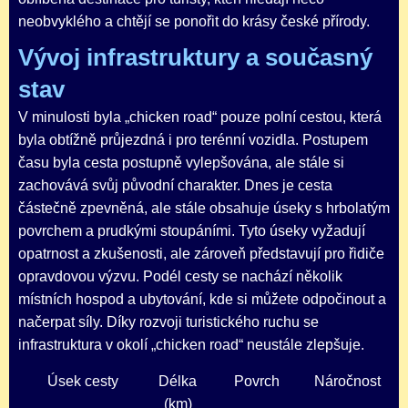
neobvyklého a chtějí se ponořit do krásy české přírody.
Vývoj infrastruktury a současný
stav
V minulosti byla „chicken road“ pouze polní cestou, která
byla obtížně průjezdná i pro terénní vozidla. Postupem
času byla cesta postupně vylepšována, ale stále si
zachovává svůj původní charakter. Dnes je cesta
částečně zpevněná, ale stále obsahuje úseky s hrbolatým
povrchem a prudkými stoupáními. Tyto úseky vyžadují
opatrnost a zkušenosti, ale zároveň představují pro řidiče
opravdovou výzvu. Podél cesty se nachází několik
místních hospod a ubytování, kde si můžete odpočinout a
načerpat síly. Díky rozvoji turistického ruchu se
infrastruktura v okolí „chicken road“ neustále zlepšuje.
Úsek cesty
Délka
Povrch
Náročnost
(km)