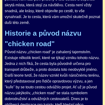
skrytá místa, která stojí za návštěvu. Cesta není vždy
snadná, ale krásy, které objevíte po cestě, to vše
vynahradí. Je to cesta, která vám umožní skutečně poznat
duši této země.
Historie a původ názvu
"chicken road"
Původ názvu „chicken road“ je zahalený tajemstvím.
Existuje několik teorií, které se týkají vzniku tohoto názvu.
Jedna z nich říká, že cesta byla původně určena pro
transport drůbeže, a proto dostala toto neobvyklé jméno.
Další teorie tvrdí, že název vznikl kvůli náročnému terénu,
který představoval pro řidiče opravdovou výzvu, a jen
"kuře" by se touto cestou odvážilo projet. Ať už je původ
názvu jakýkoliv, „chicken road“ se stala symbolem
dobrodružství a odvážných cestovatelů. Dnes je to
oblíbená destinace pro turisty, kteří hledají něco