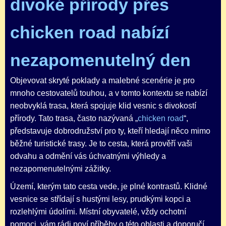
divoké přírody přes
chicken road nabízí
nezapomenutelný den
Objevovat skryté poklady a malebné scenérie je pro
mnoho cestovatelů touhou, a v tomto kontextu se nabízí
neobvyklá trasa, která spojuje klid vesnic s divokostí
přírody. Tato trasa, často nazývaná „
chicken road
“,
představuje dobrodružství pro ty, kteří hledají něco mimo
běžné turistické trasy. Je to cesta, která prověří vaši
odvahu a odmění vás úchvatnými výhledy a
nezapomenutelnými zážitky.
Území, kterým tato cesta vede, je plné kontrastů. Klidné
vesnice se střídají s hustými lesy, prudkými kopci a
rozlehlými údolími. Místní obyvatelé, vždy ochotní
pomoci, vám rádi poví příběhy o této oblasti a doporučí