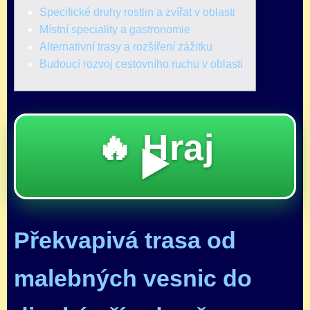
Specifické druhy rostlin a zvířat v oblasti
Místní speciality a gastronomie
Alternativní trasy a rozšíření zážitku
Budoucí rozvoj cestovního ruchu v oblasti
🔥 Hraj
▶️
Překvapivá trasa od
malebných vesnic do