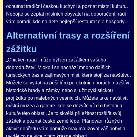
ochutnat tradiční českou kuchyni a poznat místní kulturu.
Nebojte se zeptat místních obyvatel na doporučení, rádi
vám poradí, kde najdete nejlepší restaurace a hospody.
Alternativní trasy a rozšíření
zážitku
„Chicken road“ může být jen začátkem vašeho
dobrodružství. V okolí se nachází mnoho dalších
turistických tras a zajímavých míst, která stojí za návštěvu.
Můžete se vydat na pěší túru po okolních horách, navštívit
historické hrady a zámky, nebo si užít cyklistickou
projížďku po malebných vesnicích. Můžete také navštívit
místní muzea a galerie, kde se dozvíte více o historii a
kultuře této oblasti. Je to skvělá příležitost rozšířit svůj
zážitek a poznat české země lépe. Plánování různých
aktivit dopředu vám pomůže maximalizovat váš pobyt a
uvidět co nejvíce z této krásné oblasti.