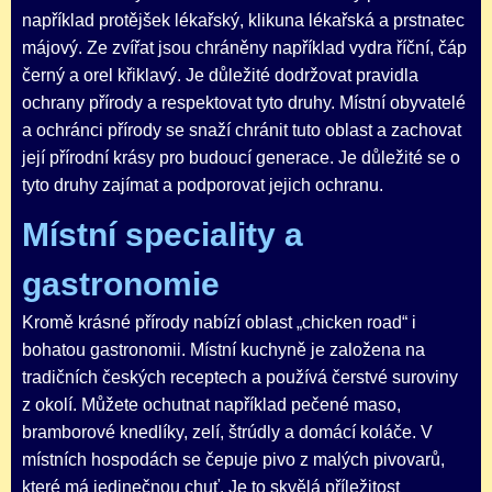
například protějšek lékařský, klikuna lékařská a prstnatec
májový. Ze zvířat jsou chráněny například vydra říční, čáp
černý a orel křiklavý. Je důležité dodržovat pravidla
ochrany přírody a respektovat tyto druhy. Místní obyvatelé
a ochránci přírody se snaží chránit tuto oblast a zachovat
její přírodní krásy pro budoucí generace. Je důležité se o
tyto druhy zajímat a podporovat jejich ochranu.
Místní speciality a
gastronomie
Kromě krásné přírody nabízí oblast „chicken road“ i
bohatou gastronomii. Místní kuchyně je založena na
tradičních českých receptech a používá čerstvé suroviny
z okolí. Můžete ochutnat například pečené maso,
bramborové knedlíky, zelí, štrúdly a domácí koláče. V
místních hospodách se čepuje pivo z malých pivovarů,
které má jedinečnou chuť. Je to skvělá příležitost