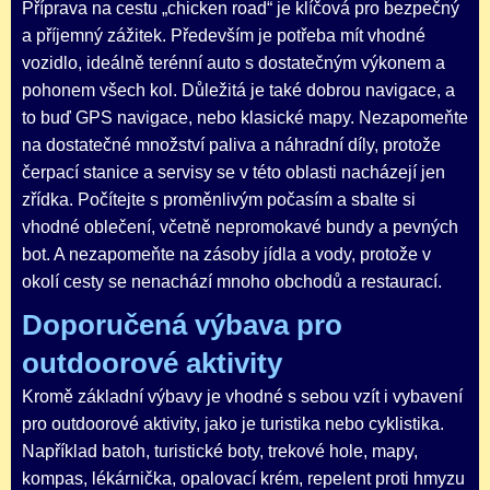
Příprava na cestu „chicken road“ je klíčová pro bezpečný
a příjemný zážitek. Především je potřeba mít vhodné
vozidlo, ideálně terénní auto s dostatečným výkonem a
pohonem všech kol. Důležitá je také dobrou navigace, a
to buď GPS navigace, nebo klasické mapy. Nezapomeňte
na dostatečné množství paliva a náhradní díly, protože
čerpací stanice a servisy se v této oblasti nacházejí jen
zřídka. Počítejte s proměnlivým počasím a sbalte si
vhodné oblečení, včetně nepromokavé bundy a pevných
bot. A nezapomeňte na zásoby jídla a vody, protože v
okolí cesty se nenachází mnoho obchodů a restaurací.
Doporučená výbava pro
outdoorové aktivity
Kromě základní výbavy je vhodné s sebou vzít i vybavení
pro outdoorové aktivity, jako je turistika nebo cyklistika.
Například batoh, turistické boty, trekové hole, mapy,
kompas, lékárnička, opalovací krém, repelent proti hmyzu