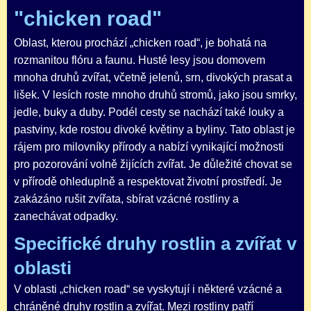
"chicken road"
Oblast, kterou prochází „chicken road“, je bohatá na
rozmanitou flóru a faunu. Husté lesy jsou domovem
mnoha druhů zvířat, včetně jelenů, srn, divokých prasat a
lišek. V lesích roste mnoho druhů stromů, jako jsou smrky,
jedle, buky a duby. Podél cesty se nachází také louky a
pastviny, kde rostou divoké květiny a byliny. Tato oblast je
rájem pro milovníky přírody a nabízí vynikající možnosti
pro pozorování volně žijících zvířat. Je důležité chovat se
v přírodě ohleduplně a respektovat životní prostředí. Je
zakázáno rušit zvířata, sbírat vzácné rostliny a
zanechávat odpadky.
Specifické druhy rostlin a zvířat v
oblasti
V oblasti „chicken road“ se vyskytují i některé vzácné a
chráněné druhy rostlin a zvířat. Mezi rostliny patří