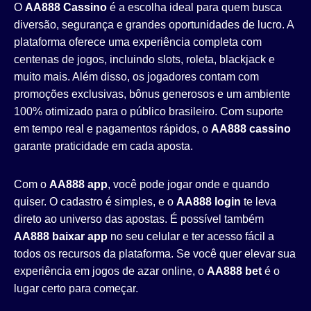
O
AA888 Cassino
é a escolha ideal para quem busca
diversão, segurança e grandes oportunidades de lucro. A
plataforma oferece uma experiência completa com
centenas de jogos, incluindo slots, roleta, blackjack e
muito mais. Além disso, os jogadores contam com
promoções exclusivas, bônus generosos e um ambiente
100% otimizado para o público brasileiro. Com suporte
em tempo real e pagamentos rápidos, o
AA888 cassino
garante praticidade em cada aposta.
Com o
AA888 app
, você pode jogar onde e quando
quiser. O cadastro é simples, e o
AA888 login
te leva
direto ao universo das apostas. É possível também
AA888 baixar app
no seu celular e ter acesso fácil a
todos os recursos da plataforma. Se você quer elevar sua
experiência em jogos de azar online, o
AA888 bet
é o
lugar certo para começar.