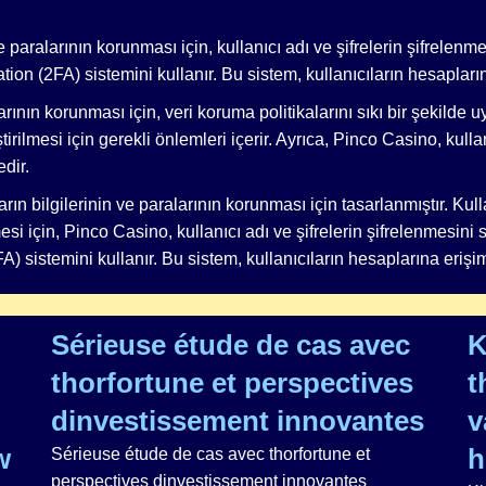
 paralarının korunması için, kullanıcı adı ve şifrelerin şifrelenme
ation (2FA) sistemini kullanır. Bu sistem, kullanıcıların hesapları
rının korunması için, veri koruma politikalarını sıkı bir şekilde uyg
tirilmesi için gerekli önlemleri içerir. Ayrıca, Pinco Casino, kulla
edir.
rın bilgilerinin ve paralarının korunması için tasarlanmıştır. Kull
mesi için, Pinco Casino, kullanıcı adı ve şifrelerin şifrelenmesini 
FA) sistemini kullanır. Bu sistem, kullanıcıların hesaplarına erişim
Sérieuse étude de cas avec
K
thorfortune et perspectives
t
dinvestissement innovantes
v
w
h
Sérieuse étude de cas avec thorfortune et
perspectives dinvestissement innovantes