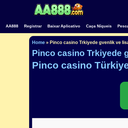
AA888
Registrar
Baixar Aplicativo
Caça Níqueis
Pesca
Home
»
Pinco casino Trkiyede gvenlik ve lisa
Pinco casino Trkiyede gv
Pinco casino Türkiye’