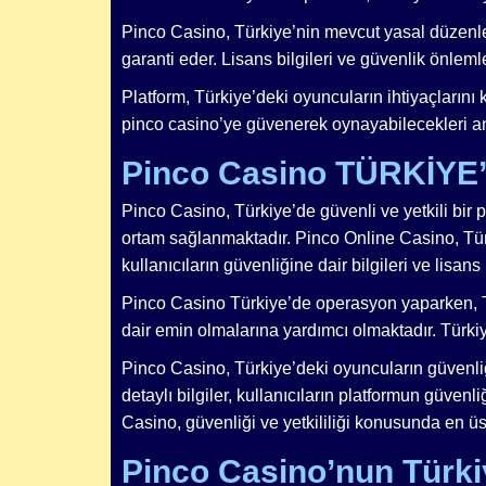
Pinco Casino, Türkiye’nin mevcut yasal düzenleme
garanti eder. Lisans bilgileri ve güvenlik önlem
Platform, Türkiye’deki oyuncuların ihtiyaçlarını k
pinco casino’ye güvenerek oynayabilecekleri anl
Pinco Casino TÜRKİYE’d
Pinco Casino, Türkiye’de güvenli ve yetkili bir p
ortam sağlanmaktadır. Pinco Online Casino, Türk
kullanıcıların güvenliğine dair bilgileri ve lisan
Pinco Casino Türkiye’de operasyon yaparken, Türk
dair emin olmalarına yardımcı olmaktadır. Türkiye
Pinco Casino, Türkiye’deki oyuncuların güvenliğin
detaylı bilgiler, kullanıcıların platformun güve
Casino, güvenliği ve yetkililiği konusunda en üs
Pinco Casino’nun Türk