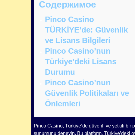
Содержимое
Pinco Casino
TÜRKİYE’de: Güvenlik
ve Lisans Bilgileri
Pinco Casino’nun
Türkiye’deki Lisans
Durumu
Pinco Casino’nun
Güvenlik Politikaları ve
Önlemleri
Pinco Casino, Türkiye’de güvenli ve yetkili bir
sunumunu deneyin. Bu platform, Türkiye’deki oyu