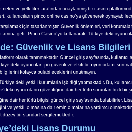
leri ve yetkililer tarafından onaylanmış bir casino platformudur
leri, kullanıcıların pinco online casino’ya güvenerek oynayabilece
arşılamak için tasarlanmıştır. Güvenlik önlemleri, veri korumaları 
amına gelir. Pinco Casino’yu kullanarak, Türkiye’deki oyuncular
e: Güvenlik ve Lisans Bilgileri
latform olarak tanınmaktadır. Güncel giriş sayfasında, kullanıcıl
iye’deki oyuncular için güvenli ve etkili bir oyun ortamı sunmak
s bilgilerini kolayca bulabileceklerini unutmayın.
iye’deki yetkili kurumlarla işbirliği yapmaktadır. Bu, kullanıcıl
’deki oyuncuların güvenliğine dair her türlü sorunları hızlı bir 
e dair her türlü bilgisi güncel giriş sayfasında bulabilirler. Li
nliğini ve yetkili olmasına dair emin olmalarına yardımcı olmakta
t düzey bir standart sergilemektedir.
iye’deki Lisans Durumu