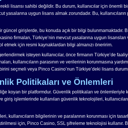
rekli lisansı sahibi değildir. Bu durum, kullanıcılar için önemli
cut yasalarına uygun lisans almak zorundadır. Bu, kullanıcıların
r güncel girişlerde, bu konuda açık bir bilgi bulunmamaktadır. B
r kasino firmaları, Türkiye’nin mevcut yasalarına uygun lisansları
l etmek için resmi kaynaklardan bilgi almanızı öneririm.
erlendirmek isteyen kullanıcılar, önce firmanın Türkiye’de faaliye
maları, kullanıcıların parasının ve verilerinin korunmasına yardım
 birini seçmeli veya Pinco Casino’nun Türkiye’deki lisans durumu
ik Politikaları ve Önlemleri
iğe koyan bir platformdur. Güvenlik politikaları ve önlemleriyle ku
iriş işlemlerinde kullanılan güvenlik teknolojileri, kullanıcıları
i, kullanıcıların bilgilerinin ve paralarının korunması için tasarl
tirilmesi için, Pinco Casino, SSL şifreleme teknolojisi kullanır. B