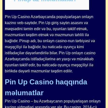
Pin Up Casino Azərbaycanda populyarlaşan onlayn
kazino veb-saytıdır. Pin Up giriş saytın asasını və
məqsədini təmin edir və bu, oyunları təklif etmək,
məzmunları təqdim etmək və məzmunun təhlili ilə
bağlıdır. Pinup adı, bu onlayn casino-nun tərbiyəsi və
məşqçiliyi ilə bağlıdır, bu nəticədə oyunçu kimi
istifadəçilər dəyərləndirilə bilər. Pin Up onlayn casino
Azərbaycanda istifadəçilərinə ən yaxşı və mürəkkəb
oyunları təklif edir, bu nəticədə oyunçu məşqçiliyi ilə
birlikdə dəyərli məzmunlar təqdim edilir.
Pin Up Casino haqqında
məlumatlar
Pin Up Casino – bu Azərbaycanın populyarlaşan onlayn
kazino xidmətləri arasında yer alır. Bu casino, 2014-cü