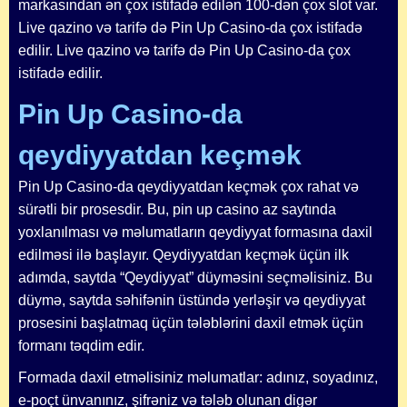
markasından ən çox istifadə edilən 100-dən çox slot var.
Live qazino və tarifə də Pin Up Casino-da çox istifadə
edilir. Live qazino və tarifə də Pin Up Casino-da çox
istifadə edilir.
Pin Up Casino-da
qeydiyyatdan keçmək
Pin Up Casino-da qeydiyyatdan keçmək çox rahat və
sürətli bir prosesdir. Bu, pin up casino az saytında
yoxlanılması və məlumatların qeydiyyat formasına daxil
edilməsi ilə başlayır. Qeydiyyatdan keçmək üçün ilk
adımda, saytda “Qeydiyyat” düyməsini seçməlisiniz. Bu
düymə, saytda səhifənin üstündə yerləşir və qeydiyyat
prosesini başlatmaq üçün tələblərini daxil etmək üçün
formanı təqdim edir.
Formada daxil etməlisiniz məlumatlar: adınız, soyadınız,
e-poçt ünvanınız, şifrəniz və tələb olunan digər