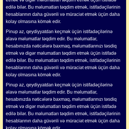
edilə bilər. Bu məlumatları təqdim etmək, istifadəçilərinin
hesablarının daha güvənli və müraciət etmək üçün daha
kolay olmasına kömək edir.
Pinup az, qeydiyyatdan keçmək üçün istifadəçilərinə
əlavə məlumatlar təqdim edir. Bu məlumatlar,
hesabınızda nəticələrə baxmaq, məlumatlarınızı təsdiq
etmək və digər məlumatları təqdim etmək üçün istifadə
edilə bilər. Bu məlumatları təqdim etmək, istifadəçilərinin
hesablarının daha güvənli və müraciət etmək üçün daha
kolay olmasına kömək edir.
Pinup az, qeydiyyatdan keçmək üçün istifadəçilərinə
əlavə məlumatlar təqdim edir. Bu məlumatlar,
hesabınızda nəticələrə baxmaq, məlumatlarınızı təsdiq
etmək və digər məlumatları təqdim etmək üçün istifadə
edilə bilər. Bu məlumatları təqdim etmək, istifadəçilərinin
hesablarının daha güvənli və müraciət etmək üçün daha
kolay olmasına kömək edir.