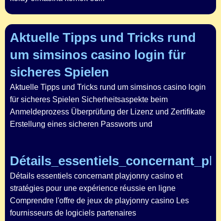
Aktuelle Tipps und Tricks rund
um simsinos casino login für
sicheres Spielen
Aktuelle Tipps und Tricks rund um simsinos casino login
für sicheres Spielen Sicherheitsaspekte beim
Anmeldeprozess Überprüfung der Lizenz und Zertifikate
Erstellung eines sicheren Passworts und
Détails_essentiels_concernant_pl
Détails essentiels concernant playjonny casino et
stratégies pour une expérience réussie en ligne
Comprendre l'offre de jeux de playjonny casino Les
fournisseurs de logiciels partenaires