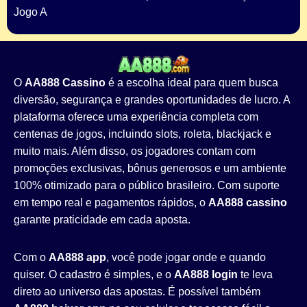
Jogo A
O
AA888 Cassino
é a escolha ideal para quem busca
diversão, segurança e grandes oportunidades de lucro. A
plataforma oferece uma experiência completa com
centenas de jogos, incluindo slots, roleta, blackjack e
muito mais. Além disso, os jogadores contam com
promoções exclusivas, bônus generosos e um ambiente
100% otimizado para o público brasileiro. Com suporte
em tempo real e pagamentos rápidos, o
AA888 cassino
garante praticidade em cada aposta.
Com o
AA888 app
, você pode jogar onde e quando
quiser. O cadastro é simples, e o
AA888 login
te leva
direto ao universo das apostas. É possível também