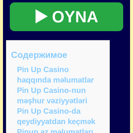
▶️ OYNA
Содержимое
Pin Up Casino
haqqında məlumatlar
Pin Up Casino-nun
məşhur vəziyyətləri
Pin Up Casino-da
qeydiyyatdan keçmək
Pinup az məlumatları