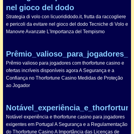
nel gioco del dodo
Strategia di volo con licuorididodo.it, frutta da raccogliere
e pericoli da evitare nel gioco del dodo Tecniche di Volo e
Manovre Avanzate L'Importanza del Tempismo
Prêmio_valioso_para_jogadores_co
Prêmio valioso para jogadores com thorfortune casino e
ofertas incríveis disponíveis agora A Segurança e a
Confiança no Thorfortune Casino Medidas de Proteção
ao Jogador
Notável_experiência_e_thorfortu
Notável experiência e thorfortune casino para jogadores
exigentes em Portugal A Segurança e a Regulamentação
do Thorfortune Casino A Importância das Licenças de