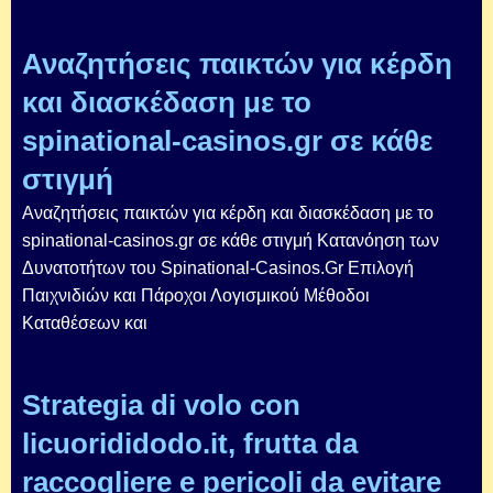
Αναζητήσεις παικτών για κέρδη
και διασκέδαση με το
spinational-casinos.gr σε κάθε
στιγμή
Αναζητήσεις παικτών για κέρδη και διασκέδαση με το
spinational-casinos.gr σε κάθε στιγμή Κατανόηση των
Δυνατοτήτων του Spinational-Casinos.Gr Επιλογή
Παιχνιδιών και Πάροχοι Λογισμικού Μέθοδοι
Καταθέσεων και
Strategia di volo con
licuorididodo.it, frutta da
raccogliere e pericoli da evitare