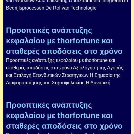
van Workflow Automatisering Duurzaamheid Integreren in
Bedrijfsprocessen De Rol van Technologie
Προοπτικές ανάπτυξης
κεφαλαίου με thorfortune και
σταθερές αποδόσεις στο χρόνο
Προοπτικές ανάπτυξης κεφαλαίου με thorfortune και
σταθερές αποδόσεις στο χρόνο Αξιολόγηση της Αγοράς
και Επιλογή Επενδυτικών Στρατηγικών Η Σημασία της
Διαφοροποίησης του Χαρτοφυλακίου Η Δυναμική
Προοπτικές ανάπτυξης
κεφαλαίου με thorfortune και
σταθερές αποδόσεις στο χρόνο