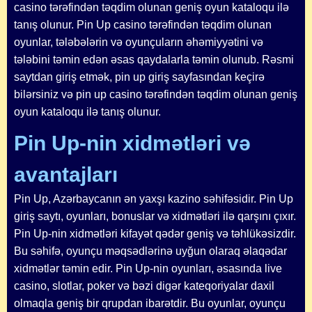
casino tərəfindən təqdim olunan geniş oyun kataloqu ilə
tanış olunur. Pin Up casino tərəfindən təqdim olunan
oyunlar, tələbələrin və oyunçuların əhəmiyyətini və
tələbini təmin edən əsas qaydalarla təmin olunub. Rəsmi
saytdan giriş etmək, pin up giriş sayfasından keçirə
bilərsiniz və pin up casino tərəfindən təqdim olunan geniş
oyun kataloqu ilə tanış olunur.
Pin Up-nin xidmətləri və
avantajları
Pin Up, Azərbaycanın ən yaxşı kazino səhifəsidir. Pin Up
giriş saytı, oyunları, bonuslar və xidmətləri ilə qarşını çıxır.
Pin Up-nin xidmətləri kifayət qədər geniş və təhlükəsizdir.
Bu səhifə, oyunçu məqsədlərinə uyğun olaraq əlaqədar
xidmətlər təmin edir. Pin Up-nin oyunları, əsasında live
casino, slotlar, poker və bəzi digər kateqoriyalar daxil
olmaqla geniş bir qrupdan ibarətdir. Bu oyunlar, oyunçu