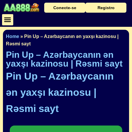
Conecte-se
Registro
Baixar Aplicativo
Caça Níqueis
Cassino Ao Vivo
Home
»
Pin Up – Azərbaycanın ən yaxşı kazinosu |
Rəsmi sayt
Pin Up – Azərbaycanın ən
yaxşı kazinosu | Rəsmi sayt
Pin Up – Azərbaycanın
ən yaxşı kazinosu |
Rəsmi sayt