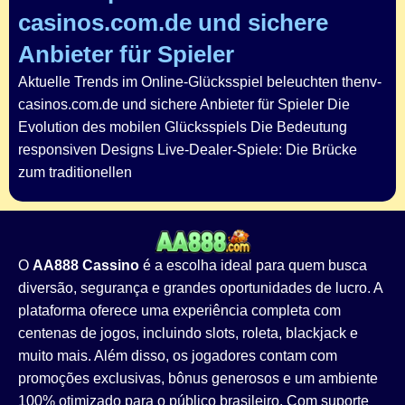
casinos.com.de und sichere
Anbieter für Spieler
Aktuelle Trends im Online-Glücksspiel beleuchten thenv-
casinos.com.de und sichere Anbieter für Spieler Die
Evolution des mobilen Glücksspiels Die Bedeutung
responsiven Designs Live-Dealer-Spiele: Die Brücke
zum traditionellen
O
AA888 Cassino
é a escolha ideal para quem busca
diversão, segurança e grandes oportunidades de lucro. A
plataforma oferece uma experiência completa com
centenas de jogos, incluindo slots, roleta, blackjack e
muito mais. Além disso, os jogadores contam com
promoções exclusivas, bônus generosos e um ambiente
100% otimizado para o público brasileiro. Com suporte