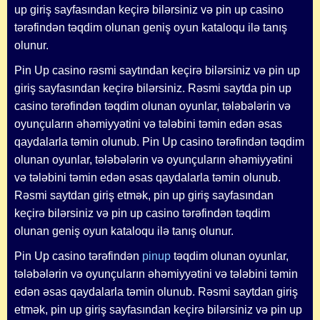
up giriş sayfasından keçirə bilərsiniz və pin up casino
tərəfindən təqdim olunan geniş oyun kataloqu ilə tanış
olunur.
Pin Up casino rəsmi saytından keçirə bilərsiniz və pin up
giriş sayfasından keçirə bilərsiniz. Rəsmi saytda pin up
casino tərəfindən təqdim olunan oyunlar, tələbələrin və
oyunçuların əhəmiyyətini və tələbini təmin edən əsas
qaydalarla təmin olunub. Pin Up casino tərəfindən təqdim
olunan oyunlar, tələbələrin və oyunçuların əhəmiyyətini
və tələbini təmin edən əsas qaydalarla təmin olunub.
Rəsmi saytdan giriş etmək, pin up giriş sayfasından
keçirə bilərsiniz və pin up casino tərəfindən təqdim
olunan geniş oyun kataloqu ilə tanış olunur.
Pin Up casino tərəfindən
pinup
təqdim olunan oyunlar,
tələbələrin və oyunçuların əhəmiyyətini və tələbini təmin
edən əsas qaydalarla təmin olunub. Rəsmi saytdan giriş
etmək, pin up giriş sayfasından keçirə bilərsiniz və pin up