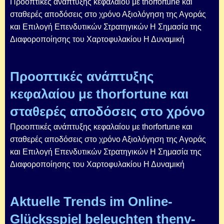
Προοπτικές ανάπτυξης κεφαλαίου με thorfortune και
σταθερές αποδόσεις στο χρόνο Αξιολόγηση της Αγοράς
και Επιλογή Επενδυτικών Στρατηγικών Η Σημασία της
Διαφοροποίησης του Χαρτοφυλακίου Η Δυναμική
Προοπτικές ανάπτυξης
κεφαλαίου με thorfortune και
σταθερές αποδόσεις στο χρόνο
Προοπτικές ανάπτυξης κεφαλαίου με thorfortune και
σταθερές αποδόσεις στο χρόνο Αξιολόγηση της Αγοράς
και Επιλογή Επενδυτικών Στρατηγικών Η Σημασία της
Διαφοροποίησης του Χαρτοφυλακίου Η Δυναμική
Aktuelle Trends im Online-
Glücksspiel beleuchten thenv-