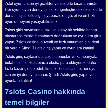
7slot oyunları, en iyi grafikler ve seslerle tasarlanmıştır.
Her oyun, oyun deneyiminizi zenginleştirecek özelliklerle
donatılmıştır. 7slots giriş yaparak, en güzel ve en hızlı
oyun deneyimi yaşayabilirsiniz.
7slots giriş sayfasında, hızlı ve kolay bir şekilde hesap
oluşturabilirsiniz. Hesabınızı doğrulayın ve oyunlara giriş
yapın. 7slots casino, güvenli ve hızlı yatırımlar için ideal
bir yerdir. Şimdi 7slots giriş yapın ve oyunlara katılın!
7slots giriş sayfasında, çeşitli bonuslar ve kampanyalar
bulabilirsiniz. Hesabınıza ekstra para ekleyerek, daha
fazla kazanç elde edebilirsiniz. 7slots casino, her oyun
için en iyi deneyim sunar. Şimdi 7slots giriş yapın ve
oyunlara katılın!
7slots Casino hakkında
temel bilgiler