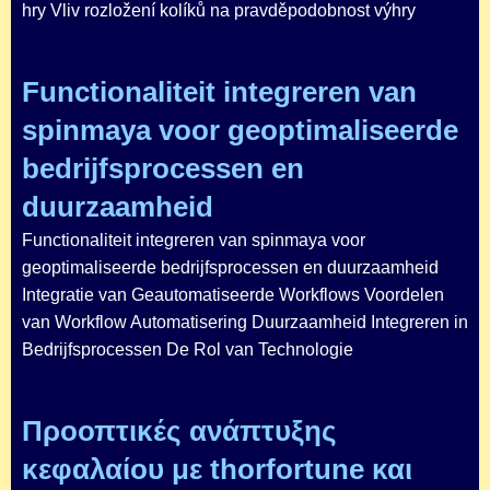
hry Vliv rozložení kolíků na pravděpodobnost výhry
Functionaliteit integreren van
spinmaya voor geoptimaliseerde
bedrijfsprocessen en
duurzaamheid
Functionaliteit integreren van spinmaya voor
geoptimaliseerde bedrijfsprocessen en duurzaamheid
Integratie van Geautomatiseerde Workflows Voordelen
van Workflow Automatisering Duurzaamheid Integreren in
Bedrijfsprocessen De Rol van Technologie
Προοπτικές ανάπτυξης
κεφαλαίου με thorfortune και