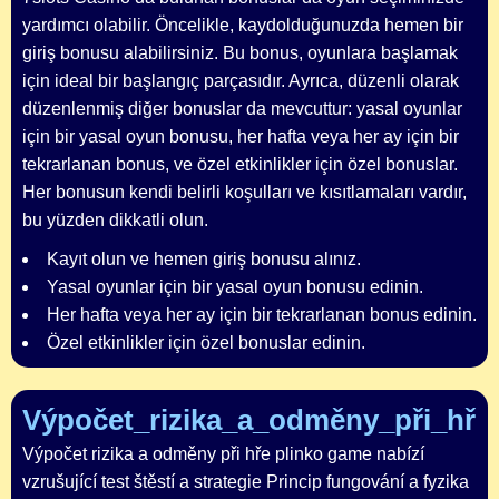
yardımcı olabilir. Öncelikle, kaydolduğunuzda hemen bir
giriş bonusu alabilirsiniz. Bu bonus, oyunlara başlamak
için ideal bir başlangıç parçasıdır. Ayrıca, düzenli olarak
düzenlenmiş diğer bonuslar da mevcuttur: yasal oyunlar
için bir yasal oyun bonusu, her hafta veya her ay için bir
tekrarlanan bonus, ve özel etkinlikler için özel bonuslar.
Her bonusun kendi belirli koşulları ve kısıtlamaları vardır,
bu yüzden dikkatli olun.
Kayıt olun ve hemen giriş bonusu alınız.
Yasal oyunlar için bir yasal oyun bonusu edinin.
Her hafta veya her ay için bir tekrarlanan bonus edinin.
Özel etkinlikler için özel bonuslar edinin.
Výpočet_rizika_a_odměny_při_hře_
Výpočet rizika a odměny při hře plinko game nabízí
vzrušující test štěstí a strategie Princip fungování a fyzika