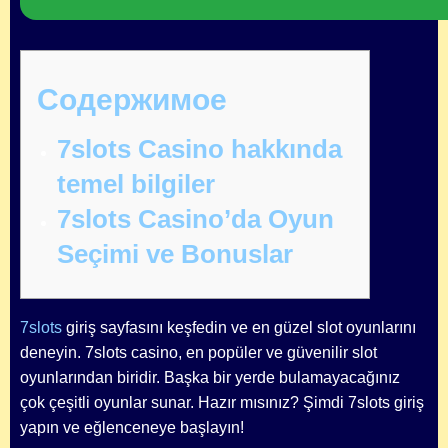
Содержимое
7slots Casino hakkında
temel bilgiler
7slots Casino’da Oyun
Seçimi ve Bonuslar
7slots
giriş sayfasını keşfedin ve en güzel slot oyunlarını
deneyin. 7slots casino, en popüler ve güvenilir slot
oyunlarından biridir. Başka bir yerde bulamayacağınız
çok çeşitli oyunlar sunar. Hazır mısınız? Şimdi 7slots giriş
yapın ve eğlenceneye başlayın!