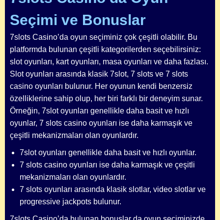
Seçimi ve Bonuslar
7slots Casino’da oyun seçiminiz çok çeşitli olabilir. Bu
platformda bulunan çeşitli kategorilerden seçebilirsiniz:
slot oyunları, kart oyunları, masa oyunları ve daha fazlası.
Slot oyunları arasında klasik 7slot, 7 slots ve 7 slots
casino oyunları bulunur. Her oyunun kendi benzersiz
özelliklerine sahip olup, her biri farklı bir deneyim sunar.
Örneğin, 7slot oyunları genellikle daha basit ve hızlı
oyunlar, 7 slots casino oyunları ise daha karmaşık ve
çeşitli mekanizmaları olan oyunlardır.
7slot oyunları genellikle daha basit ve hızlı oyunlar.
7 slots casino oyunları ise daha karmaşık ve çeşitli
mekanizmaları olan oyunlardır.
7 slots oyunları arasında klasik slotlar, video slotlar ve
progressive jackpots bulunur.
7slots Casino’da bulunan bonuslar da oyun seçiminizde