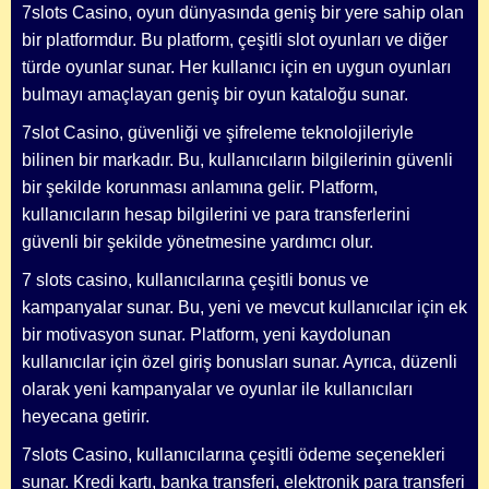
7slots Casino, oyun dünyasında geniş bir yere sahip olan
bir platformdur. Bu platform, çeşitli slot oyunları ve diğer
türde oyunlar sunar. Her kullanıcı için en uygun oyunları
bulmayı amaçlayan geniş bir oyun kataloğu sunar.
7slot Casino, güvenliği ve şifreleme teknolojileriyle
bilinen bir markadır. Bu, kullanıcıların bilgilerinin güvenli
bir şekilde korunması anlamına gelir. Platform,
kullanıcıların hesap bilgilerini ve para transferlerini
güvenli bir şekilde yönetmesine yardımcı olur.
7 slots casino, kullanıcılarına çeşitli bonus ve
kampanyalar sunar. Bu, yeni ve mevcut kullanıcılar için ek
bir motivasyon sunar. Platform, yeni kaydolunan
kullanıcılar için özel giriş bonusları sunar. Ayrıca, düzenli
olarak yeni kampanyalar ve oyunlar ile kullanıcıları
heyecana getirir.
7slots Casino, kullanıcılarına çeşitli ödeme seçenekleri
sunar. Kredi kartı, banka transferi, elektronik para transferi