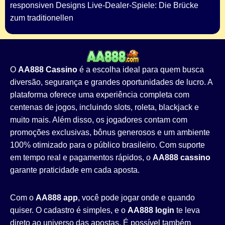
responsiven Designs Live-Dealer-Spiele: Die Brücke
zum traditionellen
O
AA888 Cassino
é a escolha ideal para quem busca
diversão, segurança e grandes oportunidades de lucro. A
plataforma oferece uma experiência completa com
centenas de jogos, incluindo slots, roleta, blackjack e
muito mais. Além disso, os jogadores contam com
promoções exclusivas, bônus generosos e um ambiente
100% otimizado para o público brasileiro. Com suporte
em tempo real e pagamentos rápidos, o
AA888 cassino
garante praticidade em cada aposta.
Com o
AA888 app
, você pode jogar onde e quando
quiser. O cadastro é simples, e o
AA888 login
te leva
direto ao universo das apostas. É possível também