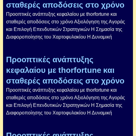
σταθερές αποδόσεις στο χρόνο
Προοπτικές ανάπτυξης κεφαλαίου με thorfortune και
σταθερές αποδόσεις στο χρόνο Αξιολόγηση της Αγοράς
και Επιλογή Επενδυτικών Στρατηγικών Η Σημασία της
Διαφοροποίησης του Χαρτοφυλακίου Η Δυναμική
Προοπτικές ανάπτυξης
κεφαλαίου με thorfortune και
σταθερές αποδόσεις στο χρόνο
Προοπτικές ανάπτυξης κεφαλαίου με thorfortune και
σταθερές αποδόσεις στο χρόνο Αξιολόγηση της Αγοράς
και Επιλογή Επενδυτικών Στρατηγικών Η Σημασία της
Διαφοροποίησης του Χαρτοφυλακίου Η Δυναμική
Προοπτικές ανάπτυξης