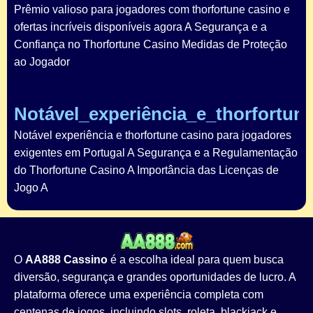
Prêmio valioso para jogadores com thorfortune casino e
ofertas incríveis disponíveis agora A Segurança e a
Confiança no Thorfortune Casino Medidas de Proteção
ao Jogador
Notável_experiência_e_thorfortu
Notável experiência e thorfortune casino para jogadores
exigentes em Portugal A Segurança e a Regulamentação
do Thorfortune Casino A Importância das Licenças de
Jogo A
O
AA888 Cassino
é a escolha ideal para quem busca
diversão, segurança e grandes oportunidades de lucro. A
plataforma oferece uma experiência completa com
centenas de jogos, incluindo slots, roleta, blackjack e