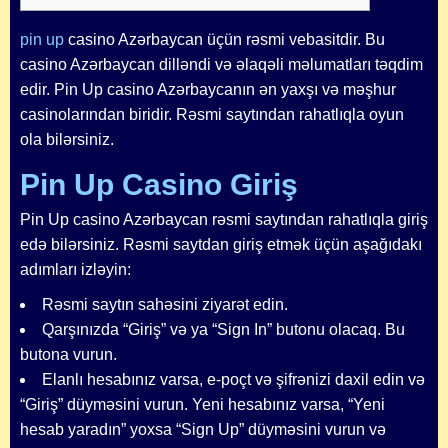
pin up
casino Azərbaycan üçün rəsmi vebasitdir. Bu
casino Azərbaycan dilləndi və əlaqəli məlumatları təqdim
edir. Pin Up casino Azərbaycanın ən yaxşı və məşhur
casinolarından biridir. Rəsmi saytından rahatlıqla oyun
ola bilərsiniz.
Pin Up Casino Giriş
Pin Up casino Azərbaycan rəsmi saytından rahatlıqla giriş
edə bilərsiniz. Rəsmi saytdan giriş etmək üçün aşağıdakı
adımları izləyin:
Rəsmi saytın sahəsini ziyarət edin.
Qarşınızda “Giriş” və ya “Sign In” butonu olacaq. Bu
butona vurun.
Elanlı hesabınız varsa, e-poçt və şifrənizi daxil edin və
“Giriş” düyməsini vurun. Yeni hesabınız varsa, “Yeni
hesab yaradın” yoxsa “Sign Up” düyməsini vurun və