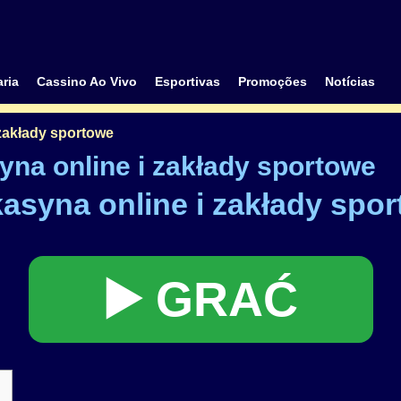
ria
Cassino Ao Vivo
Esportivas
Promoções
Notícias
 zakłady sportowe
yna online i zakłady sportowe
asyna online i zakłady spo
▶️ GRAĆ