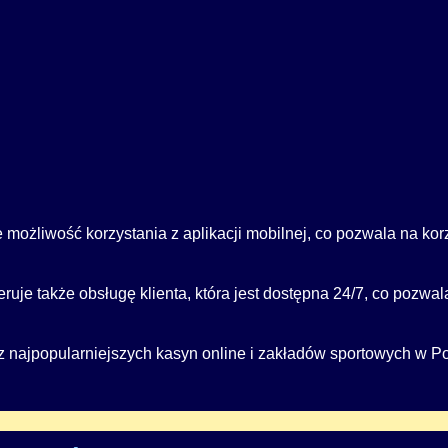
e możliwość korzystania z aplikacji mobilnej, co pozwala na ko
eruje także obsługę klienta, która jest dostępna 24/7, co pozwa
z najpopularniejszych kasyn online i zakładów sportowych w Pol