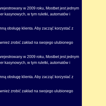
arejestrowany w 2009 roku, Mostbet jest jednym
ier kasynowych, w tym ruletki, automatów i
inną obsługę klienta. Aby zacząć korzystać z
ównież zrobić zakład na swojego ulubionego
arejestrowany w 2009 roku, Mostbet jest jednym
ier kasynowych, w tym ruletki, automatów i
inną obsługę klienta. Aby zacząć korzystać z
ównież zrobić zakład na swojego ulubionego