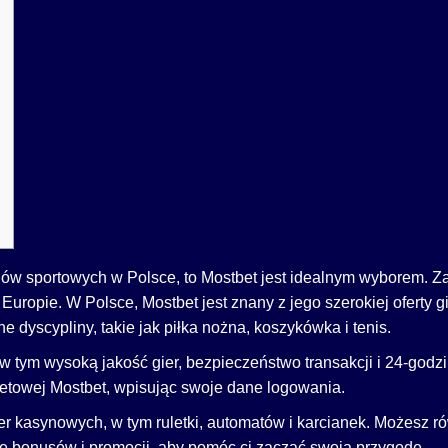
adów sportowych w Polsce, to Mostbet jest idealnym wyborem. Z
Europie. W Polsce, Mostbet jest znany z jego szerokiej oferty g
 dyscypliny, takie jak piłka nożna, koszykówka i tenis.
 w tym wysoką jakość gier, bezpieczeństwo transakcji i 24-godz
rnetowej Mostbet, wpisując swoje dane logowania.
r kasynowych, w tym ruletki, automatów i karcianek. Możesz r
le bonusów i promocji, aby pomóc ci zacząć swoją przygodę.