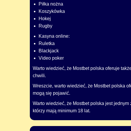
Piłka nożna
Koszykówka
Hokej
Rugby
Kasyna online:
Ruletka
Blackjack
Video poker
Warto wiedzieć, że Mostbet polska oferuje takż
chwili.
Wreszcie, warto wiedzieć, że Mostbet polska of
mogą się pojawić.
Warto wiedzieć, że Mostbet polska jest jednym 
którzy mają minimum 18 lat.