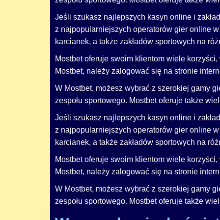
Jeśli szukasz najlepszych kasyn online i zakł
z najpopularniejszych operatorów gier online w 
karcianek, a także zakładów sportowych na różne
Mostbet oferuje swoim klientom wiele korzyści,
Mostbet, należy zalogować się na stronie inte
W Mostbet, możesz wybrać z szerokiej gamy gie
zespołu sportowego. Mostbet oferuje także wie
Jeśli szukasz najlepszych kasyn online i zakł
z najpopularniejszych operatorów gier online w 
karcianek, a także zakładów sportowych na różne
Mostbet oferuje swoim klientom wiele korzyści,
Mostbet, należy zalogować się na stronie inte
W Mostbet, możesz wybrać z szerokiej gamy gie
zespołu sportowego. Mostbet oferuje także wie