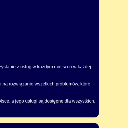
rzystanie z usług w każdym miejscu i w każdej
la na rozwiązanie wszelkich problemów, które
sce, a jego usługi są dostępne dla wszystkich,