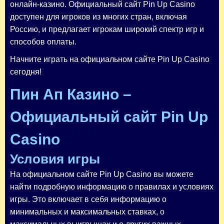
онлайн-казино. Официальный сайт Pin Up Casino
доступен для игроков из многих стран, включая
Россию, и предлагает игрокам широкий спектр игр и
способов оплаты.
Начните играть на официальном сайте Pin Up Casino
сегодня!
Пин Ап Казино –
Официальный сайт Pin Up
Casino
Условия игры
На официальном сайте Pin Up Casino вы можете
найти подробную информацию о правилах и условиях
игры. Это включает в себя информацию о
минимальных и максимальных ставках, о