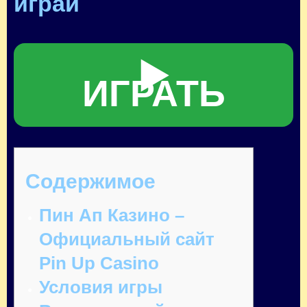
играй
▶️
ИГРАТЬ
Содержимое
Пин Ап Казино –
Официальный сайт
Pin Up Casino
Условия игры