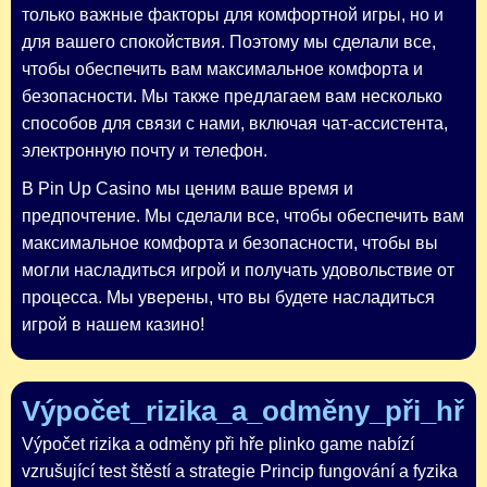
только важные факторы для комфортной игры, но и
для вашего спокойствия. Поэтому мы сделали все,
чтобы обеспечить вам максимальное комфорта и
безопасности. Мы также предлагаем вам несколько
способов для связи с нами, включая чат-ассистента,
электронную почту и телефон.
В Pin Up Casino мы ценим ваше время и
предпочтение. Мы сделали все, чтобы обеспечить вам
максимальное комфорта и безопасности, чтобы вы
могли насладиться игрой и получать удовольствие от
процесса. Мы уверены, что вы будете насладиться
игрой в нашем казино!
Výpočet_rizika_a_odměny_při_hře_
Výpočet rizika a odměny při hře plinko game nabízí
vzrušující test štěstí a strategie Princip fungování a fyzika