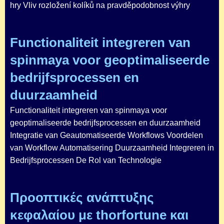
hry Vliv rozložení kolíků na pravděpodobnost výhry
Functionaliteit integreren van
spinmaya voor geoptimaliseerde
bedrijfsprocessen en
duurzaamheid
Functionaliteit integreren van spinmaya voor
geoptimaliseerde bedrijfsprocessen en duurzaamheid
Integratie van Geautomatiseerde Workflows Voordelen
van Workflow Automatisering Duurzaamheid Integreren in
Bedrijfsprocessen De Rol van Technologie
Προοπτικές ανάπτυξης
κεφαλαίου με thorfortune και