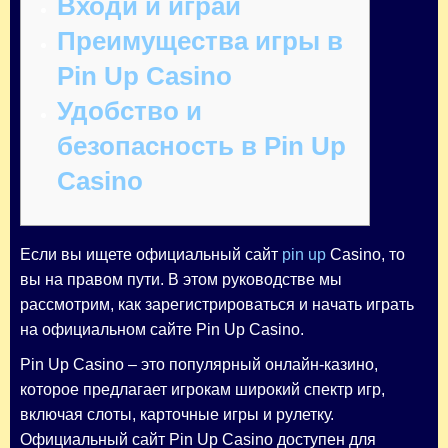
Входи и играй
Преимущества игры в
Pin Up Casino
Удобство и
безопасность в Pin Up
Casino
Если вы ищете официальный сайт
pin up
Casino, то
вы на правом пути. В этом руководстве мы
рассмотрим, как зарегистрироваться и начать играть
на официальном сайте Pin Up Casino.
Pin Up Casino – это популярный онлайн-казино,
которое предлагает игрокам широкий спектр игр,
включая слоты, карточные игры и рулетку.
Официальный сайт Pin Up Casino доступен для