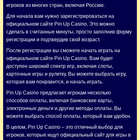
игроков из многих стран, включая Россию.
Для начала вам нужно зарегистрироваться на
официальном сайте Pin Up Casino. Это можно
сделать в считанные минуты, просто заполнив форму
регистрации и подтвердив свой возраст.
После регистрации вы сможете начать играть на
официальном сайте Pin Up Casino. Вам будет
доступен широкий спектр игр, включая слоты,
карточные игры и рулетку. Вы можете выбрать игру,
которая вам понравится, и начать играть.
Pin Up Casino предлагает игрокам несколько
способов оплаты, включая банковские карты,
электронные деньги и другие методы оплаты. Вы
можете выбрать способ оплаты, который вам удобен.
В целом, Pin Up Casino – это отличный выбор для
игроков, которые ищут официальный сайт для игры в