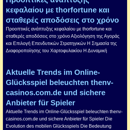
κεφαλαίου με thorfortune και
σταθερές αποδόσεις στο χρόνο
Προοπτικές ανάπτυξης κεφαλαίου με thorfortune και
σταθερές αποδόσεις στο χρόνο Αξιολόγηση της Αγοράς
και Επιλογή Επενδυτικών Στρατηγικών Η Σημασία της
Διαφοροποίησης του Χαρτοφυλακίου Η Δυναμική
Aktuelle Trends im Online-
Glücksspiel beleuchten thenv-
casinos.com.de und sichere
Anbieter für Spieler
Aktuelle Trends im Online-Glücksspiel beleuchten thenv-
casinos.com.de und sichere Anbieter für Spieler Die
Evolution des mobilen Glücksspiels Die Bedeutung