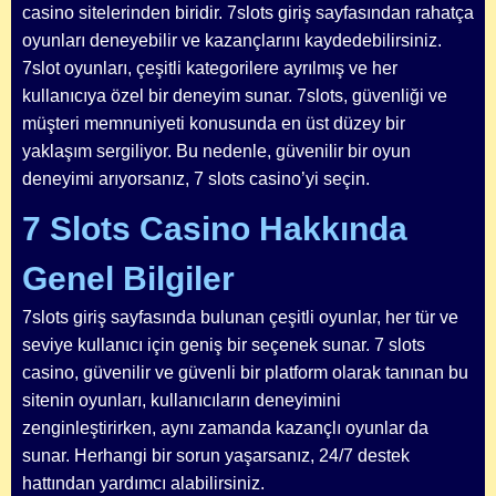
casino sitelerinden biridir. 7slots giriş sayfasından rahatça
oyunları deneyebilir ve kazançlarını kaydedebilirsiniz.
7slot oyunları, çeşitli kategorilere ayrılmış ve her
kullanıcıya özel bir deneyim sunar. 7slots, güvenliği ve
müşteri memnuniyeti konusunda en üst düzey bir
yaklaşım sergiliyor. Bu nedenle, güvenilir bir oyun
deneyimi arıyorsanız, 7 slots casino’yi seçin.
7 Slots Casino Hakkında
Genel Bilgiler
7slots giriş sayfasında bulunan çeşitli oyunlar, her tür ve
seviye kullanıcı için geniş bir seçenek sunar. 7 slots
casino, güvenilir ve güvenli bir platform olarak tanınan bu
sitenin oyunları, kullanıcıların deneyimini
zenginleştirirken, aynı zamanda kazançlı oyunlar da
sunar. Herhangi bir sorun yaşarsanız, 24/7 destek
hattından yardımcı alabilirsiniz.