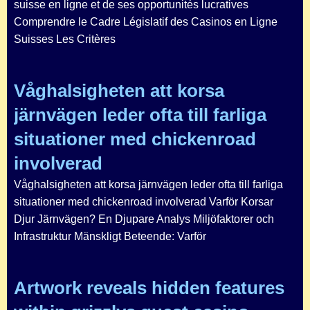
suisse en ligne et de ses opportunités lucratives
Comprendre le Cadre Législatif des Casinos en Ligne
Suisses Les Critères
Våghalsigheten att korsa
järnvägen leder ofta till farliga
situationer med chickenroad
involverad
Våghalsigheten att korsa järnvägen leder ofta till farliga
situationer med chickenroad involverad Varför Korsar
Djur Järnvägen? En Djupare Analys Miljöfaktorer och
Infrastruktur Mänskligt Beteende: Varför
Artwork reveals hidden features