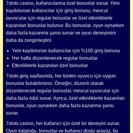
7slots casino, kullanıcılarına özel bonuslar sunar. Yeni
kaydolunan kullanıcılar için giriş bonusu, mevcut
oyuncular için regular bonuslar ve özel etkinliklerle
kazanılan bonuslar bulunur. Bu bonuslar, oyun oynarken
daha fazla kazanma şansı sunar ve oyun deneyimini
daha da zenginleştirir.
Yeni kaydolunan kullanıcılar için %100 giriş bonusu
Her hafta düzenlenecek regular bonuslar
Etkinliklerle kazanılan özel bonuslar
7slots giriş sayfasında, her türden oyuncu için uygun
bonuslar bulabilirsiniz. Örneğin, düzenli olarak
düzenlenecek regular bonuslar, mevcut oyuncular için
daha fazla ödül sunar. Ayrıca, özel etkinliklerle kazanılan
bonuslar, oyun oynarken daha fazla kazanma şansı
sunar.
7slots casino, her kullanıcı için özel bir deneyim sunar.
Oyun kataloğu, bonuslar ve kullanıcı dostu arayüz, bu