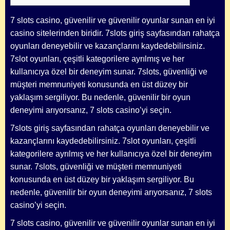
7 slots casino, güvenilir ve güvenilir oyunlar sunan en iyi
casino sitelerinden biridir. 7slots giriş sayfasından rahatça
oyunları deneyebilir ve kazançlarını kaydedebilirsiniz.
7slot oyunları, çeşitli kategorilere ayrılmış ve her
kullanıcıya özel bir deneyim sunar. 7slots, güvenliği ve
müşteri memnuniyeti konusunda en üst düzey bir
yaklaşım sergiliyor. Bu nedenle, güvenilir bir oyun
deneyimi arıyorsanız, 7 slots casino’yi seçin.
7slots giriş sayfasından rahatça oyunları deneyebilir ve
kazançlarını kaydedebilirsiniz. 7slot oyunları, çeşitli
kategorilere ayrılmış ve her kullanıcıya özel bir deneyim
sunar. 7slots, güvenliği ve müşteri memnuniyeti
konusunda en üst düzey bir yaklaşım sergiliyor. Bu
nedenle, güvenilir bir oyun deneyimi arıyorsanız, 7 slots
casino’yi seçin.
7 slots casino, güvenilir ve güvenilir oyunlar sunan en iyi