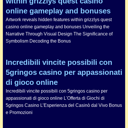
within grizzlys quest casino
online gameplay and bonuses
Artwork reveals hidden features within grizzlys quest
casino online gameplay and bonuses Unveiling the
Narrative Through Visual Design The Significance of
Symbolism Decoding the Bonus
Incredibili vincite possibili con
5gringos casino per appassionati
di gioco online
Incredibili vincite possibili con 5gringos casino per
appassionati di gioco online L'Offerta di Giochi di
5gringos Casino L’Esperienza del Casinò dal Vivo Bonus
e Promozioni