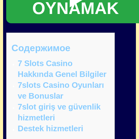
▶️
OYNAMAK
Содержимое
7 Slots Casino
Hakkında Genel Bilgiler
7slots Casino Oyunları
ve Bonuslar
7slot giriş ve güvenlik
hizmetleri
Destek hizmetleri