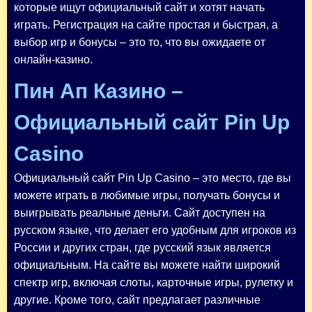
которые ищут официальный сайт и хотят начать
играть. Регистрация на сайте простая и быстрая, а
выбор игр и бонусы – это то, что вы ожидаете от
онлайн-казино.
Пин Ап Казино –
Официальный сайт Pin Up
Casino
Официальный сайт Pin Up Casino – это место, где вы
можете играть в любимые игры, получать бонусы и
выигрывать реальные деньги. Сайт доступен на
русском языке, что делает его удобным для игроков из
России и других стран, где русский язык является
официальным. На сайте вы можете найти широкий
спектр игр, включая слоты, карточные игры, рулетку и
другие. Кроме того, сайт предлагает различные