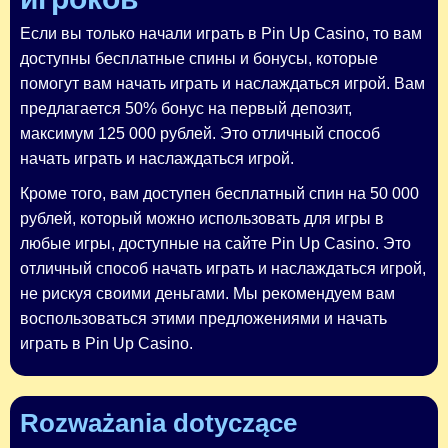
Если вы только начали играть в Pin Up Casino, то вам
доступны бесплатные спины и бонусы, которые
помогут вам начать играть и наслаждаться игрой. Вам
предлагается 50% бонус на первый депозит,
максимум 125 000 рублей. Это отличный способ
начать играть и наслаждаться игрой.
Кроме того, вам доступен бесплатный спин на 50 000
рублей, который можно использовать для игры в
любые игры, доступные на сайте Pin Up Casino. Это
отличный способ начать играть и наслаждаться игрой,
не рискуя своими деньгами. Мы рекомендуем вам
воспользоваться этими предложениями и начать
играть в Pin Up Casino.
Rozważania dotyczące