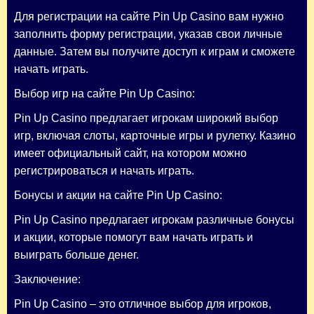
Для регистрации на сайте Pin Up Casino вам нужно
заполнить форму регистрации, указав свои личные
данные. Затем вы получите доступ к играм и сможете
начать играть.
Выбор игр на сайте Pin Up Casino:
Pin Up Casino предлагает игрокам широкий выбор
игр, включая слоты, карточные игры и рулетку. Казино
имеет официальный сайт, на котором можно
регистрироваться и начать играть.
Бонусы и акции на сайте Pin Up Casino:
Pin Up Casino предлагает игрокам различные бонусы
и акции, которые помогут вам начать играть и
выиграть больше денег.
Заключение:
Pin Up Casino – это отличное выбор для игроков,