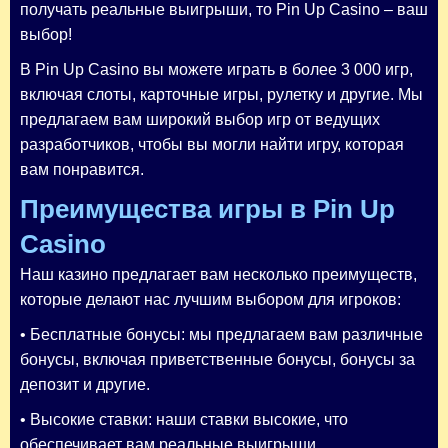
получать реальные выигрыши, то Pin Up Casino – ваш
выбор!
В Pin Up Casino вы можете играть в более 3 000 игр,
включая слоты, карточные игры, рулетку и другие. Мы
предлагаем вам широкий выбор игр от ведущих
разработчиков, чтобы вы могли найти игру, которая
вам понравится.
Преимущества игры в Pin Up
Casino
Наш казино предлагает вам несколько преимуществ,
которые делают нас лучшим выбором для игроков:
• Бесплатные бонусы: мы предлагаем вам различные
бонусы, включая приветственные бонусы, бонусы за
депозит и другие.
• Высокие ставки: наши ставки высокие, что
обеспечивает вам реальные выигрыши.