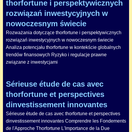
thorfortune i perspektywicznych
rozwiązań inwestycyjnych w
nowoczesnym świecie
Rozważania dotyczące thorfortune i perspektywicznych
rozwiązań inwestycyjnych w nowoczesnym świecie
Analiza potencjału thorfortune w kontekście globalnych
trendów finansowych Ryzyko i regulacje prawne
związane z inwestycjami
Sérieuse étude de cas avec
thorfortune et perspectives
dinvestissement innovantes
Sérieuse étude de cas avec thorfortune et perspectives
dinvestissement innovantes Comprendre les Fondements
de l'Approche Thorfortune L'Importance de la Due