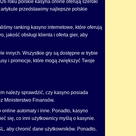
26 roku polskie kasyna online oferują szeroki
 artykule przedstawimy najlepsze polskie
iśmy ranking kasyno internetowe, które oferują
 jakość obsługi klienta i oferta gier, aby
ele innych. Wszystkie gry są dostępne w trybie
nusy i promocje, które mogą zwiększyć Twoje
m należy sprawdzić, czy kasyno posiada
ez Ministerstwo Finansów.
 online automaty i inne. Ponadto, kasyno
eć się, co inni użytkownicy myślą o kasynie.
L, aby chronić dane użytkowników. Ponadto,