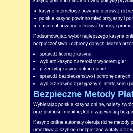
kasyno powinno mieć klarowną politykę prywat
kasyno internetowe powinno oferować różne 
polskie kasyno powinno mieć przyjazny i p
casino pl powinno oferować bonusy i promoc
Podsumowując, wybór najlepszego kasyna online
bezpieczeństwa i ochrony danych. Można przeczy
sprawdź licencję kasyna
wybierz kasyno z szerokim wyborem gier
przeczytaj kasyno online opinie
sprawdź bezpieczeństwo i ochronę danych
wybierz kasyno z przyjaznym interfejsem i
Bezpieczne Metody Pła
Wybierając polskie kasyna online, należy zwróc
oraz płatności mobilne, które zapewniają bezpi
Kasyno online automaty oferują różne metody płat
umożliwiają szybkie i bezpieczne wpłaty oraz 