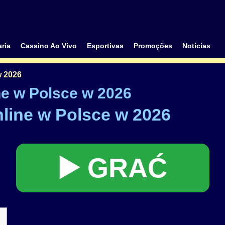
ria
Cassino Ao Vivo
Esportivas
Promoções
Notícias
w 2026
ne w Polsce w 2026
line w Polsce w 2026
▶️ GRAĆ