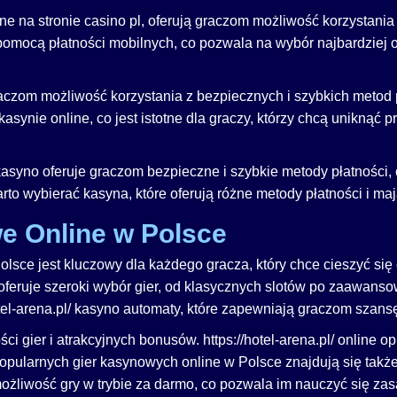
ane na stronie casino pl, oferują graczom możliwość korzystania
omocą płatności mobilnych, co pozwala na wybór najbardziej 
czom możliwość korzystania z bezpiecznych i szybkich metod pła
kasynie online, co jest istotne dla graczy, którzy chcą unikną
 kasyno oferuje graczom bezpieczne i szybkie metody płatności,
to wybierać kasyna, które oferują różne metody płatności i maj
e Online w Polsce
olsce jest kluczowy dla każdego gracza, który chce cieszyć 
ne oferuje szeroki wybór gier, od klasycznych slotów po zaawan
otel-arena.pl/ kasyno automaty, które zapewniają graczom szan
ści gier i atrakcyjnych bonusów. https://hotel-arena.pl/ online
pularnych gier kasynowych online w Polsce znajdują się także g
możliwość gry w trybie za darmo, co pozwala im nauczyć się zas