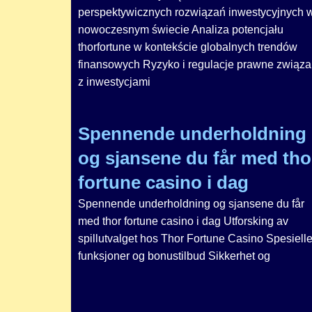
perspektywicznych rozwiązań inwestycyjnych 
nowoczesnym świecie Analiza potencjału
thorfortune w kontekście globalnych trendów
finansowych Ryzyko i regulacje prawne związ
z inwestycjami
Spennende underholdning
og sjansene du får med tho
fortune casino i dag
Spennende underholdning og sjansene du får
med thor fortune casino i dag Utforsking av
spillutvalget hos Thor Fortune Casino Spesiell
funksjoner og bonustilbud Sikkerhet og