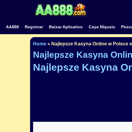
AA888
Registrar
Baixar Aplicativo
Caça Níqueis
Pesca
Home
»
Najlepsze Kasyna Online w Polsce 
Najlepsze Kasyna Onli
Najlepsze Kasyna On