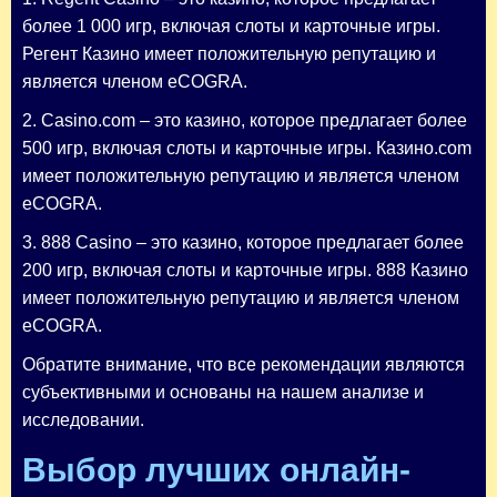
более 1 000 игр, включая слоты и карточные игры.
Регент Казино имеет положительную репутацию и
является членом eCOGRA.
2. Casino.com – это казино, которое предлагает более
500 игр, включая слоты и карточные игры. Казино.com
имеет положительную репутацию и является членом
eCOGRA.
3. 888 Casino – это казино, которое предлагает более
200 игр, включая слоты и карточные игры. 888 Казино
имеет положительную репутацию и является членом
eCOGRA.
Обратите внимание, что все рекомендации являются
субъективными и основаны на нашем анализе и
исследовании.
Выбор лучших онлайн-