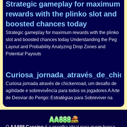
Strategic gameplay for maximum
rewards with the plinko slot and
boosted chances today
Strategic gameplay for maximum rewards with the plinko
slot and boosted chances today Understanding the Peg
Layout and Probability Analyzing Drop Zones and
Potential Payouts
Curiosa_jornada_através_de_chic
Curiosa jornada através de chickenroad, um desafio de
agilidade e sobrevivência para todos os jogadores A Arte
de Desviar do Perigo: Estratégias para Sobreviver na
O
AA888 Cassino
é a escolha ideal para quem busca