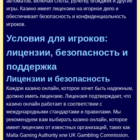
автоматов, включая слоты, рулетку, блэкджек и другие
игры. Казино имеет лицензию на игорное дело и
обеспечивает безопасность и конфиденциальность
игроков.
Условия для игроков:
лицензии, безопасность и
поддержка
Лицензии и безопасность
Каждое казино онлайн, которое хочет быть надежным,
должно иметь лицензию. Лицензия подтверждает, что
казино онлайн работает в соответствии с
международными стандартами и правилами. Мы
рекомендуем вам выбирать казино онлайн, которое
имеет лицензию от известных организаций, таких как
Malta Gaming Authority или UK Gambling Commission.