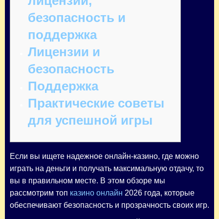
лицензии,
безопасность и
поддержка
Лицензии и
безопасность
Поддержка
Практические советы
для успешной игры
Если вы ищете надежное онлайн-казино, где можно
играть на деньги и получать максимальную отдачу, то
вы в правильном месте. В этом обзоре мы
рассмотрим топ
казино онлайн
2026 года, которые
обеспечивают безопасность и прозрачность своих игр.