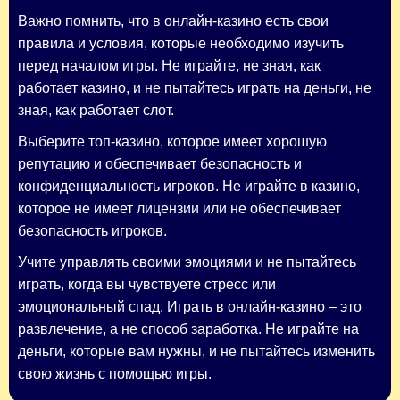
Важно помнить, что в онлайн-казино есть свои
правила и условия, которые необходимо изучить
перед началом игры. Не играйте, не зная, как
работает казино, и не пытайтесь играть на деньги, не
зная, как работает слот.
Выберите топ-казино, которое имеет хорошую
репутацию и обеспечивает безопасность и
конфиденциальность игроков. Не играйте в казино,
которое не имеет лицензии или не обеспечивает
безопасность игроков.
Учите управлять своими эмоциями и не пытайтесь
играть, когда вы чувствуете стресс или
эмоциональный спад. Играть в онлайн-казино – это
развлечение, а не способ заработка. Не играйте на
деньги, которые вам нужны, и не пытайтесь изменить
свою жизнь с помощью игры.