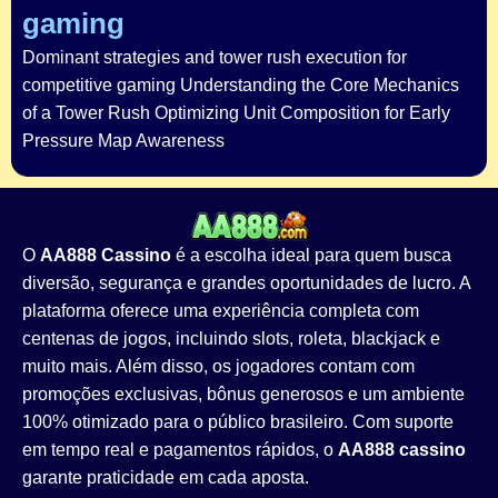
gaming
Dominant strategies and tower rush execution for
competitive gaming Understanding the Core Mechanics
of a Tower Rush Optimizing Unit Composition for Early
Pressure Map Awareness
O
AA888 Cassino
é a escolha ideal para quem busca
diversão, segurança e grandes oportunidades de lucro. A
plataforma oferece uma experiência completa com
centenas de jogos, incluindo slots, roleta, blackjack e
muito mais. Além disso, os jogadores contam com
promoções exclusivas, bônus generosos e um ambiente
100% otimizado para o público brasileiro. Com suporte
em tempo real e pagamentos rápidos, o
AA888 cassino
garante praticidade em cada aposta.