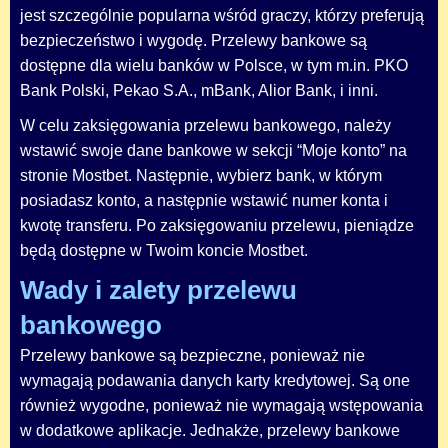
jest szczególnie popularna wśród graczy, którzy preferują
bezpieczeństwo i wygodę. Przelewy bankowe są
dostępne dla wielu banków w Polsce, w tym m.in. PKO
Bank Polski, Pekao S.A., mBank, Alior Bank, i inni.
W celu zaksięgowania przelewu bankowego, należy
wstawić swoje dane bankowe w sekcji “Moje konto” na
stronie Mostbet. Następnie, wybierz bank, w którym
posiadasz konto, a następnie wstawić numer konta i
kwotę transferu. Po zaksięgowaniu przelewu, pieniądze
będą dostępne w Twoim koncie Mostbet.
Wady i zalety przelewu
bankowego
Przelewy bankowe są bezpieczne, ponieważ nie
wymagają podawania danych karty kredytowej. Są one
również wygodne, ponieważ nie wymagają wstępowania
w dodatkowe aplikacje. Jednakże, przelewy bankowe