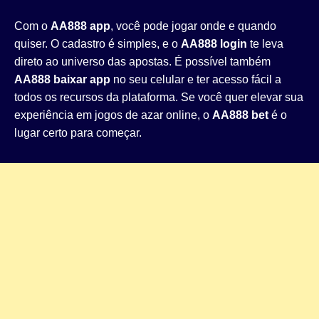
Com o
AA888 app
, você pode jogar onde e quando
quiser. O cadastro é simples, e o
AA888 login
te leva
direto ao universo das apostas. É possível também
AA888 baixar app
no seu celular e ter acesso fácil a
todos os recursos da plataforma. Se você quer elevar sua
experiência em jogos de azar online, o
AA888 bet
é o
lugar certo para começar.