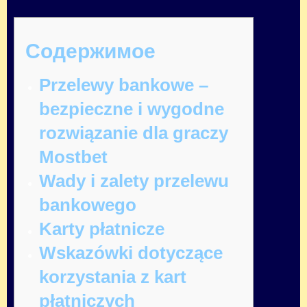
Содержимое
Przelewy bankowe –
bezpieczne i wygodne
rozwiązanie dla graczy
Mostbet
Wady i zalety przelewu
bankowego
Karty płatnicze
Wskazówki dotyczące
korzystania z kart
płatniczych