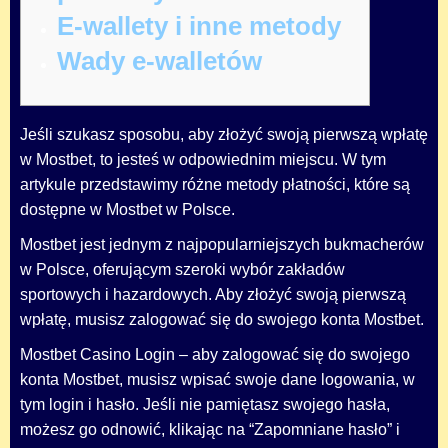
E-wallety i inne metody
Wady e-walletów
Jeśli szukasz sposobu, aby złożyć swoją pierwszą wpłatę
w Mostbet, to jesteś w odpowiednim miejscu. W tym
artykule przedstawimy różne metody płatności, które są
dostępne w Mostbet w Polsce.
Mostbet jest jednym z najpopularniejszych bukmacherów
w Polsce, oferującym szeroki wybór zakładów
sportowych i hazardowych. Aby złożyć swoją pierwszą
wpłatę, musisz zalogować się do swojego konta Mostbet.
Mostbet Casino Login – aby zalogować się do swojego
konta Mostbet, musisz wpisać swoje dane logowania, w
tym login i hasło. Jeśli nie pamiętasz swojego hasła,
możesz go odnowić, klikając na “Zapomniane hasło” i