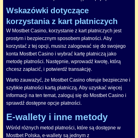
Wskazówki dotyczące
korzystania z kart płatniczych
W Mostbet Casino, korzystanie z kart płatniczych jest
prostym i bezpiecznym sposobem płatności. Aby
korzystać z tej opcji, musisz zalogować się do swojego
konta Mostbet Casino i wybrać kartę płatniczą jako
metodę płatności. Następnie, wprowadź kwotę, którą
chcesz zapłacić, i potwierdź transakcję.
Warto zauważyć, że Mostbet Casino oferuje bezpieczne i
szybkie płatności kartą płatniczą. Aby uzyskać więcej
informacji na ten temat, zaloguj się do Mostbet Casino i
sprawdź dostępne opcje płatności.
E-wallety i inne metody
Wśród różnych metod płatności, które są dostępne w
Mostbet Polska, e-wallety są jednym z