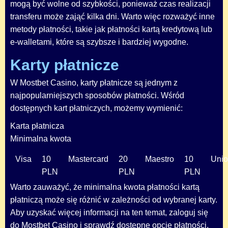
mogą być wolne od szybkości, ponieważ czas realizacji
transferu może zająć kilka dni. Warto więc rozważyć inne
metody płatności, takie jak płatności kartą kredytową lub
e-walletami, które są szybsze i bardziej wygodne.
Karty płatnicze
W Mostbet Casino, karty płatnicze są jednym z
najpopularniejszych sposobów płatności. Wśród
dostępnych kart płatniczych, możemy wymienić:
Karta płatnicza
Minimalna kwota
Visa
10
Mastercard
20
Maestro
10
Uni
PLN
PLN
PLN
Warto zauważyć, że minimalna kwota płatności kartą
płatniczą może się różnić w zależności od wybranej karty.
Aby uzyskać więcej informacji na ten temat, zaloguj się
do Mostbet Casino i sprawdź dostępne opcje płatności.