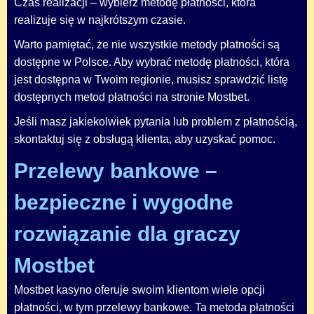
Czas realizacji – wybierz metodę płatności, która
realizuje się w najkrótszym czasie.
Warto pamiętać, że nie wszystkie metody płatności są
dostępne w Polsce. Aby wybrać metodę płatności, która
jest dostępna w Twoim regionie, musisz sprawdzić listę
dostępnych metod płatności na stronie Mostbet.
Jeśli masz jakiekolwiek pytania lub problem z płatnością,
skontaktuj się z obsługą klienta, aby uzyskać pomoc.
Przelewy bankowe –
bezpieczne i wygodne
rozwiązanie dla graczy
Mostbet
Mostbet kasyno oferuje swoim klientom wiele opcji
płatności, w tym przelewy bankowe. Ta metoda płatności