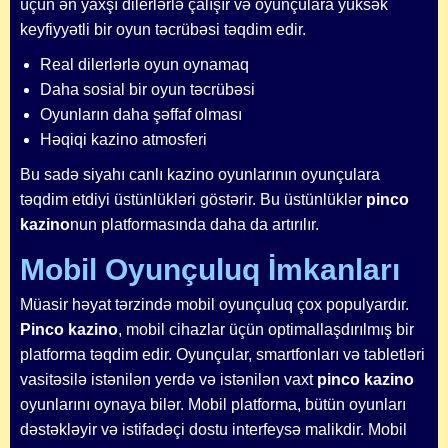
üçün ən yaxşı dilerlərlə çalışır və oyunçulara yüksək
keyfiyyətli bir oyun təcrübəsi təqdim edir.
Real dilerlərlə oyun oynamaq
Daha sosial bir oyun təcrübəsi
Oyunların daha şəffaf olması
Həqiqi kazino atmosferi
Bu sadə siyahı canlı kazino oyunlarının oyunçulara
təqdim etdiyi üstünlükləri göstərir. Bu üstünlüklər
pinco
kazino
nun platformasında daha da artırılır.
Mobil Oyunçuluq İmkanları
Müasir həyat tərzində mobil oyunçuluq çox populyardır.
Pinco kazino
, mobil cihazlar üçün optimallaşdırılmış bir
platforma təqdim edir. Oyunçular, smartfonları və tabletləri
vasitəsilə istənilən yerdə və istənilən vaxt
pinco kazino
oyunlarını oynaya bilər. Mobil platforma, bütün oyunları
dəstəkləyir və istifadəçi dostu interfeysə malikdir. Mobil