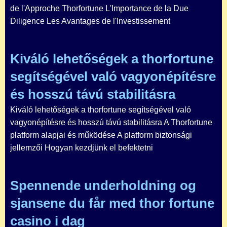
de l'Approche Thorfortune L'Importance de la Due
Diligence Les Avantages de l'Investissement
Kiváló lehetőségek a thorfortune
segítségével való vagyonépítésre
és hosszú távú stabilitásra
Kiváló lehetőségek a thorfortune segítségével való
vagyonépítésre és hosszú távú stabilitásra A Thorfortune
platform alapjai és működése A platform biztonsági
jellemzői Hogyan kezdjünk el befektetni
Spennende underholdning og
sjansene du får med thor fortune
casino i dag