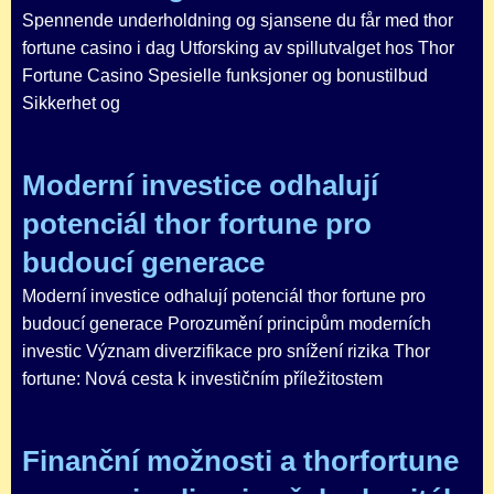
Spennende underholdning og sjansene du får med thor
fortune casino i dag Utforsking av spillutvalget hos Thor
Fortune Casino Spesielle funksjoner og bonustilbud
Sikkerhet og
Moderní investice odhalují
potenciál thor fortune pro
budoucí generace
Moderní investice odhalují potenciál thor fortune pro
budoucí generace Porozumění principům moderních
investic Význam diverzifikace pro snížení rizika Thor
fortune: Nová cesta k investičním příležitostem
Finanční možnosti a thorfortune