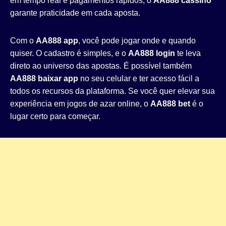
em tempo real e pagamentos rápidos, o
AA888 cassino
garante praticidade em cada aposta.
Com o
AA888 app
, você pode jogar onde e quando
quiser. O cadastro é simples, e o
AA888 login
te leva
direto ao universo das apostas. É possível também
AA888 baixar app
no seu celular e ter acesso fácil a
todos os recursos da plataforma. Se você quer elevar sua
experiência em jogos de azar online, o
AA888 bet
é o
lugar certo para começar.