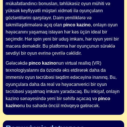
mükafatlandırıcı bonusları, təhlükəsiz oyun mühiti və
yüksək keyfiyyətli müştəri xidməti ilə oyunçuların
gözləntilərini qarşılayır. Daim yeniliklərə və
təkmilləşdirmələrə açıq olan
pinco kazino
, onlayn oyun
həyəcanını yaşamaq istəyən hər kəs üçün ideal bir
seçimdir. Hər spin yeni bir uduş imkanı, hər oyun yeni bir
macəra deməkdir. Bu platforma hər oyunçunun sürəklə
sevdiyi bir oyun evrinə çevrilə cəklidir.
Gələcəkdə
pinco kazino
nun virtual reallıq (VR)
texnologiyalarını da özündə əks etdirərək daha da
immersiv oyun təcrübəsi təqdim edəcəyinə inanırıq. Bu,
oyunçulara daha da real və həyəcanverici bir oyun
təcrübəsi yaşatmaq imkanı yaradacaq. Bu inkişaf, onlayn
kazino sənayesində yeni bir səhifə açacaq və
pinco
kazino
nu bu sahədə öncül mövqeyə gətirəcək.