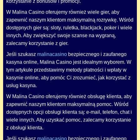
korzystanie z bonusów i promocji.
W Malina Casino oferujemy również wiele gier, aby
zapewnić naszym klientom maksymalną rozrywkę. Wśród
dostępnych gier są: sloty, ruletka, blackjack, poker i wiele
innych. Aby zwiększyć swoje szanse na wygraną,
zalecamy korzystanie z gier.
Jeśli szukasz
malinacasino
bezpiecznego i zaufanego
kasyna online, Malina Casino jest idealnym wyborem. W
tym artykule przedstawimy metody płatności i wpłaty w
kasynie online, aby pomóc Ci zrozumieć, jak korzystać z
usług kasyna.
W Malina Casino oferujemy również obsługę klienta, aby
zapewnić naszym klientom maksymalną pomoc. Wśród
dostępnych opcji obsługi klienta są: e-mail, telefon, chat i
wiele innych. Aby uzyskać pomoc, zalecamy korzystanie
z obsługi klienta.
Jeśli szukasz
malinacasino
bezpiecznego i zaufanego