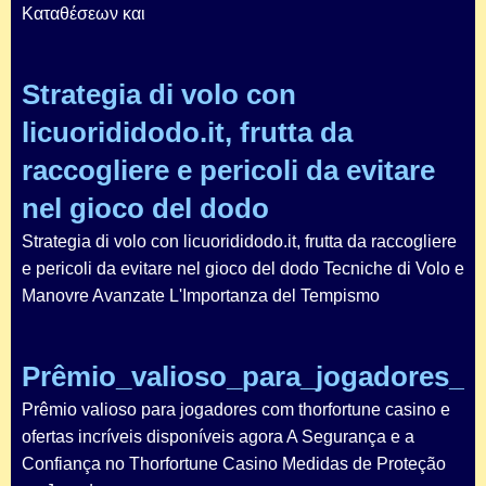
Καταθέσεων και
Strategia di volo con
licuorididodo.it, frutta da
raccogliere e pericoli da evitare
nel gioco del dodo
Strategia di volo con licuorididodo.it, frutta da raccogliere
e pericoli da evitare nel gioco del dodo Tecniche di Volo e
Manovre Avanzate L'Importanza del Tempismo
Prêmio_valioso_para_jogadores_co
Prêmio valioso para jogadores com thorfortune casino e
ofertas incríveis disponíveis agora A Segurança e a
Confiança no Thorfortune Casino Medidas de Proteção