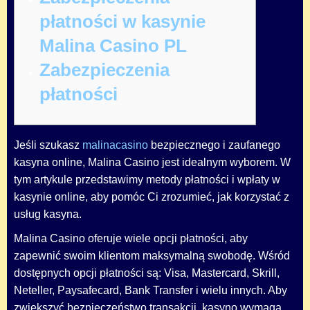
płatności w kasynie
Malina Casino PL
Zabezpieczenia
płatności
Jeśli szukasz
malinacasino
bezpiecznego i zaufanego
kasyna online, Malina Casino jest idealnym wyborem. W
tym artykule przedstawimy metody płatności i wpłaty w
kasynie online, aby pomóc Ci zrozumieć, jak korzystać z
usług kasyna.
Malina Casino oferuje wiele opcji płatności, aby
zapewnić swoim klientom maksymalną swobodę. Wśród
dostępnych opcji płatności są: Visa, Mastercard, Skrill,
Neteller, Paysafecard, Bank Transfer i wielu innych. Aby
zwiększyć bezpieczeństwo transakcji, kasyno wymaga