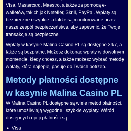
Visa, Mastercard, Maestro, a także za pomocą e-
walletów, takich jak Neteller, Skrill, PayPal. Wpłaty są
bezpieczne i szybkie, a także są monitorowane przez
nasze zespół bezpieczeństwa, aby zapewnić, że Twoje
transakcje są bezpieczne.
Wpłaty w kasynie Malina Casino PL są dostępne 24/7, a
także są bezpłatne. Możesz dokonać wpłaty w dowolnym
momencie, kiedy chcesz, a także możesz wybrać metodę
wpłaty, która najlepiej pasuje do Twoich potrzeb.
Metody płatności dostępne
w kasynie Malina Casino PL
W Malina Casino PL dostępne są wiele metod płatności,
które umożliwiają wygodne i szybkie wypłaty. Wśród
dostępnych opcji płatności są:
Visa