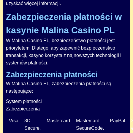
uzyskać więcej informacji.
Zabezpieczenia płatności w
kasynie Malina Casino PL
W Malina Casino PL, bezpieczeństwo płatności jest
priorytetem. Dlatego, aby zapewnić bezpieczeństwo
transakcji, kasyno korzysta z najnowszych technologii i
systemów płatności.
Zabezpieczenia płatności
W Malina Casino PL, zabezpieczenia płatności są
następujące:
System płatności
Zabezpieczenia
Visa
3D
Mastercard
Mastercard
PayPal
Secure,
SecureCode,