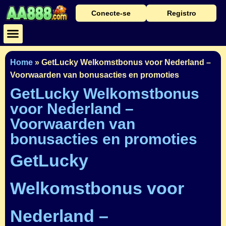
Conecte-se
Registro
Baixar Aplicativo
Caça Níqueis
Cassino Ao Vivo
Home
»
GetLucky Welkomstbonus voor Nederland –
Voorwaarden van bonusacties en promoties
GetLucky Welkomstbonus
voor Nederland –
Voorwaarden van
bonusacties en promoties
GetLucky
Welkomstbonus voor
Nederland –