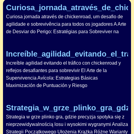
Curiosa_jornada_através_de_chic
Curiosa jornada através de chickenroad, um desafio de
agilidade e sobrevivência para todos os jogadores A Arte
de Desviar do Perigo: Estratégias para Sobreviver na
Increíble_agilidad_evitando_el_tr
Increíble agilidad evitando el tráfico con chickenroad y
reflejos desafiantes para sobrevivir El Arte de la
Supervivencia Avícola: Estrategias Básicas
Maximización de Puntuación y Riesgo
Strategia_w_grze_plinko_gra_gdzi
Strategia w grze plinko gra, gdzie precyzja spotyka się z
nieprzewidywalnością losu i wysokimi wygranymi Analiza
Strategii Początkowego Ułożenia Krążka Różne Warianty