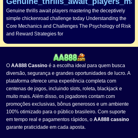
Genuine_thrills_await_players_ma
Genuine thrills await players mastering the deceptively
simple chickenroad challenge today Understanding the
Core Mechanics and Challenges The Psychology of Risk
and Reward Strategies for
O
AA888 Cassino
é a escolha ideal para quem busca
diversão, segurança e grandes oportunidades de lucro. A
plataforma oferece uma experiência completa com
centenas de jogos, incluindo slots, roleta, blackjack e
muito mais. Além disso, os jogadores contam com
promoções exclusivas, bônus generosos e um ambiente
100% otimizado para o público brasileiro. Com suporte
em tempo real e pagamentos rápidos, o
AA888 cassino
garante praticidade em cada aposta.