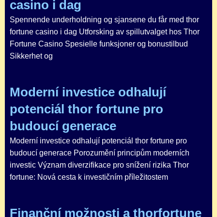
casino i dag
Spennende underholdning og sjansene du får med thor
fortune casino i dag Utforsking av spillutvalget hos Thor
Fortune Casino Spesielle funksjoner og bonustilbud
Sikkerhet og
Moderní investice odhalují
potenciál thor fortune pro
budoucí generace
Moderní investice odhalují potenciál thor fortune pro
budoucí generace Porozumění principům moderních
investic Význam diverzifikace pro snížení rizika Thor
fortune: Nová cesta k investičním příležitostem
Finanční možnosti a thorfortune