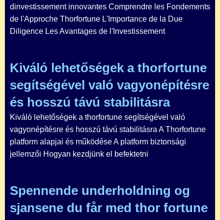
dinvestissement innovantes Comprendre les Fondements
de l'Approche Thorfortune L'Importance de la Due
Diligence Les Avantages de l'Investissement
Kiváló lehetőségek a thorfortune
segítségével való vagyonépítésre
és hosszú távú stabilitásra
Kiváló lehetőségek a thorfortune segítségével való
vagyonépítésre és hosszú távú stabilitásra A Thorfortune
platform alapjai és működése A platform biztonsági
jellemzői Hogyan kezdjünk el befektetni
Spennende underholdning og
sjansene du får med thor fortune