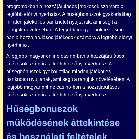
programokban a hozzájárulásos játékosok számára a
legtöbb előnyt nyerhatsz. A hűségbónuszok gyakorlatilag
minden játékot és banknotot nyújtanak, ami segít a
rangjuk növelésében. A legjobb magyar online casino-
ban a hozzájárulásos játékosok számára a legtöbb előnyt
nyerhatsz.
A legjobb magyar online casino-ban a hozzájárulásos
játékosok számára a legtöbb előnyt nyerhatsz. A
hűségbónuszok gyakorlatilag minden játékot és
banknotot nyújtanak, ami segít a rangjuk növelésében. A
legjobb magyar online casino-ban a hozzájárulásos
játékosok számára a legtöbb előnyt nyerhatsz.
Hűségbonuszok
működésének áttekintése
és használati feltételek