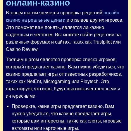
онлайн-казино
Вторым шагом является проверка рецензий
онлайн
казино на реальные деньги
и отзывов других игроков.
Это поможет вам понять, является ли казино
надежным и честным. Вы можете найти рецензии на
различных форумах и сайтах, таких как Trustpilot или
Casino Review.
Третьим шагом является проверка списка игроков,
который предлагает казино. Вам нужно убедиться, что
казино предлагает игры от известных разработчиков,
таких как NetEnt, Microgaming или Playtech. Это
гарантирует, что игры будут высококачественными и
интересными.
Проверьте, какие игры предлагает казино. Вам
нужно убедиться, что казино предлагает игры,
которые вам интересны, такие как слоты, игровые
автоматы или карточные игры.