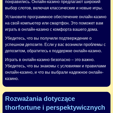
понравились. Онлайн-казино предлагают широкий
выбор слотов, включая классические и новые игры.
Установите программное обеспечение онлайн-казино
на свой компьютер или смартфон. Это поможет вам
играть в онлайн-казино с комфорта вашего дома.
Убедитесь, что вы получили подтверждение о
успешном депозите. Если у вас возникли проблемы с
депозитом, обратитесь к поддержке онлайн-казино.
Играть в онлайн-казино безопасно – это важно.
Убедитесь, что вы знакомы с условиями и правилами
онлайн-казино, и что вы выбрали надежное онлайн-
казино.
Rozważania dotyczące
thorfortune i perspektywicznych