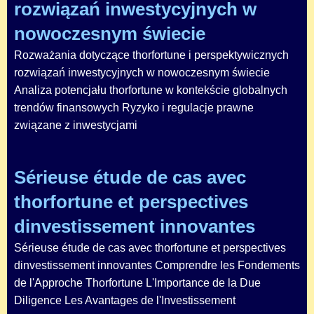
rozwiązań inwestycyjnych w
nowoczesnym świecie
Rozważania dotyczące thorfortune i perspektywicznych
rozwiązań inwestycyjnych w nowoczesnym świecie
Analiza potencjału thorfortune w kontekście globalnych
trendów finansowych Ryzyko i regulacje prawne
związane z inwestycjami
Sérieuse étude de cas avec
thorfortune et perspectives
dinvestissement innovantes
Sérieuse étude de cas avec thorfortune et perspectives
dinvestissement innovantes Comprendre les Fondements
de l'Approche Thorfortune L'Importance de la Due
Diligence Les Avantages de l'Investissement