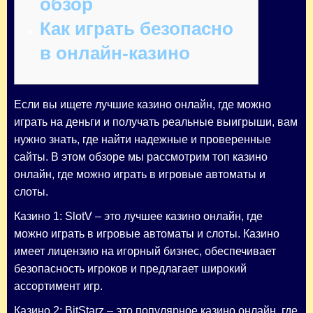
обзор
Как играть безопасно
в онлайн-казино
Если вы ищете лучшие казино онлайн, где можно
играть на деньги и получать реальные выигрыши, вам
нужно знать, где найти надежные и проверенные
сайты. В этом обзоре мы рассмотрим топ казино
онлайн, где можно играть в игровые автоматы и
слоты.
Казино 1: SlotV – это лучшее казино онлайн, где
можно играть в игровые автоматы и слоты. Казино
имеет лицензию на игорный бизнес, обеспечивает
безопасность игроков и предлагает широкий
ассортимент игр.
Казино 2: BitStarz – это популярное казино онлайн, где