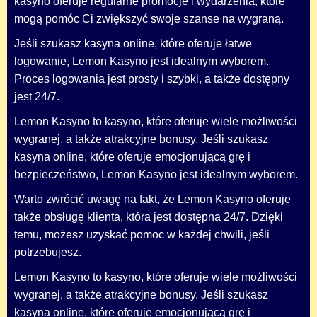
kasyno oferuje regularne promocje i wydarzenia, które
mogą pomóc Ci zwiększyć swoje szanse na wygraną.
Jeśli szukasz kasyna online, które oferuje łatwe
logowanie, Lemon Kasyno jest idealnym wyborem.
Proces logowania jest prosty i szybki, a także dostępny
jest 24/7.
Lemon Kasyno to kasyno, które oferuje wiele możliwości
wygranej, a także atrakcyjne bonusy. Jeśli szukasz
kasyna online, które oferuje emocjonującą grę i
bezpieczeństwo, Lemon Kasyno jest idealnym wyborem.
Warto zwrócić uwagę na fakt, że Lemon Kasyno oferuje
także obsługę klienta, która jest dostępna 24/7. Dzięki
temu, możesz uzyskać pomoc w każdej chwili, jeśli
potrzebujesz.
Lemon Kasyno to kasyno, które oferuje wiele możliwości
wygranej, a także atrakcyjne bonusy. Jeśli szukasz
kasyna online, które oferuje emocjonującą grę i