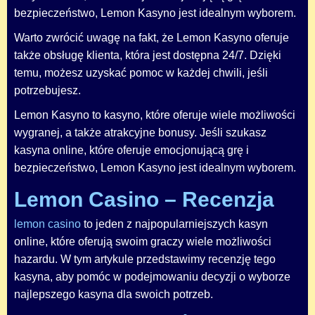
bezpieczeństwo, Lemon Kasyno jest idealnym wyborem.
Warto zwrócić uwagę na fakt, że Lemon Kasyno oferuje
także obsługę klienta, która jest dostępna 24/7. Dzięki
temu, możesz uzyskać pomoc w każdej chwili, jeśli
potrzebujesz.
Lemon Kasyno to kasyno, które oferuje wiele możliwości
wygranej, a także atrakcyjne bonusy. Jeśli szukasz
kasyna online, które oferuje emocjonującą grę i
bezpieczeństwo, Lemon Kasyno jest idealnym wyborem.
Lemon Casino – Recenzja
lemon casino
to jeden z najpopularniejszych kasyn
online, które oferują swoim graczy wiele możliwości
hazardu. W tym artykule przedstawimy recenzję tego
kasyna, aby pomóc w podejmowaniu decyzji o wyborze
najlepszego kasyna dla swoich potrzeb.