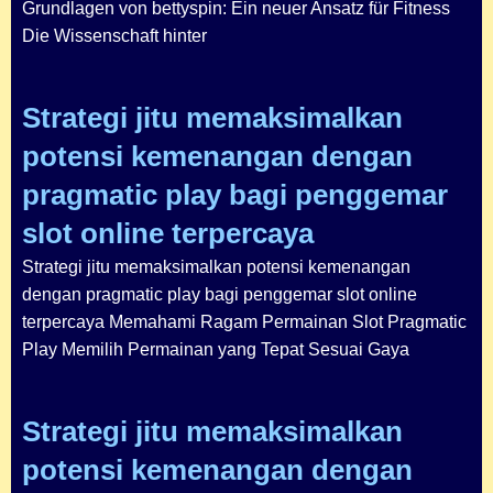
Grundlagen von bettyspin: Ein neuer Ansatz für Fitness
Die Wissenschaft hinter
Strategi jitu memaksimalkan
potensi kemenangan dengan
pragmatic play bagi penggemar
slot online terpercaya
Strategi jitu memaksimalkan potensi kemenangan
dengan pragmatic play bagi penggemar slot online
terpercaya Memahami Ragam Permainan Slot Pragmatic
Play Memilih Permainan yang Tepat Sesuai Gaya
Strategi jitu memaksimalkan
potensi kemenangan dengan