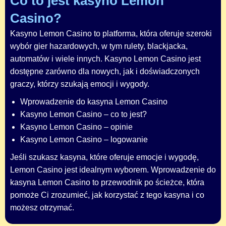
Co to jest kasyno Lemon
Casino?
Kasyno Lemon Casino to platforma, która oferuje szeroki
wybór gier hazardowych, w tym rulety, blackjacka,
automatów i wiele innych. Kasyno Lemon Casino jest
dostępne zarówno dla nowych, jak i doświadczonych
graczy, którzy szukają emocji i wygody.
Wprowadzenie do kasyna Lemon Casino
Kasyno Lemon Casino – co to jest?
Kasyno Lemon Casino – opinie
Kasyno Lemon Casino – logowanie
Jeśli szukasz kasyna, które oferuje emocje i wygodę,
Lemon Casino jest idealnym wyborem. Wprowadzenie do
kasyna Lemon Casino to przewodnik po ścieżce, która
pomoże Ci zrozumieć, jak korzystać z tego kasyna i co
możesz otrzymać.