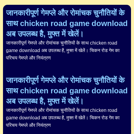
जानकारीपूर्ण गेमप्ले और रोमांचक चुनौतियों के
साथ chicken road game download
अब उपलब्ध है, मुफ्त में खेलें।
जानकारीपूर्ण गेमप्ले और रोमांचक चुनौतियों के साथ chicken road
game download अब उपलब्ध है, मुफ्त में खेलें। चिकन रोड गेम का
परिचय गेमप्ले और नियंत्रण
जानकारीपूर्ण गेमप्ले और रोमांचक चुनौतियों के
साथ chicken road game download
अब उपलब्ध है, मुफ्त में खेलें।
जानकारीपूर्ण गेमप्ले और रोमांचक चुनौतियों के साथ chicken road
game download अब उपलब्ध है, मुफ्त में खेलें। चिकन रोड गेम का
परिचय गेमप्ले और नियंत्रण