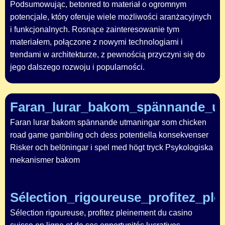
Podsumowując, betonred to materiał o ogromnym
potencjale, który oferuje wiele możliwości aranżacyjnych
i funkcjonalnych. Rosnące zainteresowanie tym
materiałem, połączone z nowymi technologiami i
trendami w architekturze, z pewnością przyczyni się do
jego dalszego rozwoju i popularności.
Faran_lurar_bakom_spännande_u
Faran lurar bakom spännande utmaningar som chicken
road game gambling och dess potentiella konsekvenser
Risker och belöningar i spel med högt tryck Psykologiska
mekanismer bakom
Sélection_rigoureuse_profitez_pl
Sélection rigoureuse, profitez pleinement du casino