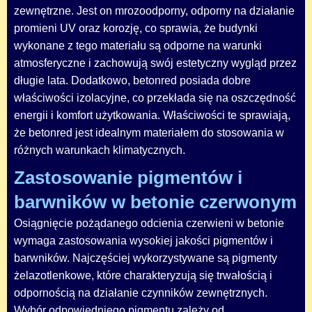
zewnętrzne. Jest on mrozoodporny, odporny na działanie
promieni UV oraz korozję, co sprawia, że budynki
wykonane z tego materiału są odporne na warunki
atmosferyczne i zachowują swój estetyczny wygląd przez
długie lata. Dodatkowo, betonred posiada dobre
właściwości izolacyjne, co przekłada się na oszczędność
energii i komfort użytkowania. Właściwości te sprawiają,
że betonred jest idealnym materiałem do stosowania w
różnych warunkach klimatycznych.
Zastosowanie pigmentów i
barwników w betonie czerwonym
Osiągnięcie pożądanego odcienia czerwieni w betonie
wymaga zastosowania wysokiej jakości pigmentów i
barwników. Najczęściej wykorzystywane są pigmenty
żelazotlenkowe, które charakteryzują się trwałością i
odpornością na działanie czynników zewnętrznych.
Wybór odpowiedniego pigmentu zależy od