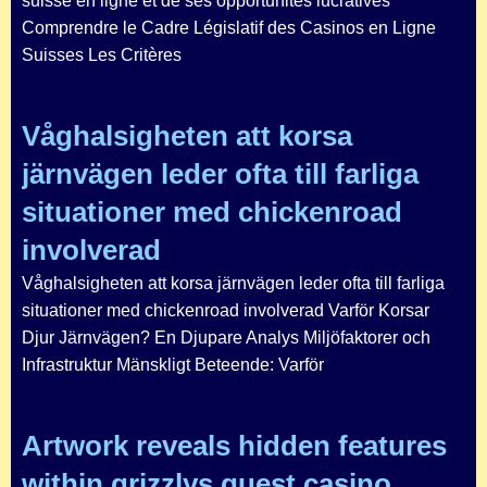
suisse en ligne et de ses opportunités lucratives
Comprendre le Cadre Législatif des Casinos en Ligne
Suisses Les Critères
Våghalsigheten att korsa
järnvägen leder ofta till farliga
situationer med chickenroad
involverad
Våghalsigheten att korsa järnvägen leder ofta till farliga
situationer med chickenroad involverad Varför Korsar
Djur Järnvägen? En Djupare Analys Miljöfaktorer och
Infrastruktur Mänskligt Beteende: Varför
Artwork reveals hidden features
within grizzlys quest casino