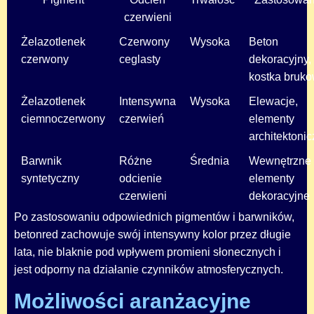
czerwieni
Żelazotlenek
Czerwony
Wysoka
Beton
czerwony
ceglasty
dekoracyjny,
kostka bruk
Żelazotlenek
Intensywna
Wysoka
Elewacje,
ciemnoczerwony
czerwień
elementy
architektoni
Barwnik
Różne
Średnia
Wewnętrzne
syntetyczny
odcienie
elementy
czerwieni
dekoracyjne
Po zastosowaniu odpowiednich pigmentów i barwników,
betonred zachowuje swój intensywny kolor przez długie
lata, nie blaknie pod wpływem promieni słonecznych i
jest odporny na działanie czynników atmosferycznych.
Możliwości aranżacyjne