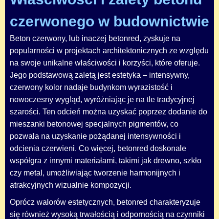
czerwonego w budownictwie
Beton czerwony, lub inaczej betonred, zyskuje na
popularności w projektach architektonicznych ze względu
na swoje unikalne właściwości i korzyści, które oferuje.
Jego podstawową zaletą jest estetyka – intensywny,
czerwony kolor nadaje budynkom wyrazistość i
nowoczesny wygląd, wyróżniając je na tle tradycyjnej
szarości. Ten odcień można uzyskać poprzez dodanie do
mieszanki betonowej specjalnych pigmentów, co
pozwala na uzyskanie pożądanej intensywności i
odcienia czerwieni. Co więcej, betonred doskonale
współgra z innymi materiałami, takimi jak drewno, szkło
czy metal, umożliwiając tworzenie harmonijnych i
atrakcyjnych wizualnie kompozycji.
Oprócz walorów estetycznych, betonred charakteryzuje
się również wysoką trwałością i odpornością na czynniki