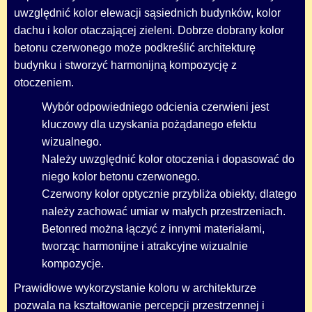
uwzględnić kolor elewacji sąsiednich budynków, kolor
dachu i kolor otaczającej zieleni. Dobrze dobrany kolor
betonu czerwonego może podkreślić architekturę
budynku i stworzyć harmonijną kompozycję z
otoczeniem.
Wybór odpowiedniego odcienia czerwieni jest
kluczowy dla uzyskania pożądanego efektu
wizualnego.
Należy uwzględnić kolor otoczenia i dopasować do
niego kolor betonu czerwonego.
Czerwony kolor optycznie przybliża obiekty, dlatego
należy zachować umiar w małych przestrzeniach.
Betonred można łączyć z innymi materiałami,
tworząc harmonijne i atrakcyjne wizualnie
kompozycje.
Prawidłowe wykorzystanie koloru w architekturze
pozwala na kształtowanie percepcji przestrzennej i