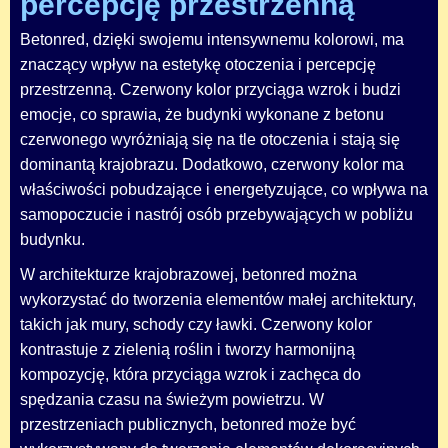
percepcję przestrzenną
Betonred, dzięki swojemu intensywnemu kolorowi, ma
znaczący wpływ na estetykę otoczenia i percepcję
przestrzenną. Czerwony kolor przyciąga wzrok i budzi
emocje, co sprawia, że budynki wykonane z betonu
czerwonego wyróżniają się na tle otoczenia i stają się
dominantą krajobrazu. Dodatkowo, czerwony kolor ma
właściwości pobudzające i energetyzujące, co wpływa na
samopoczucie i nastrój osób przebywających w pobliżu
budynku.
W architekturze krajobrazowej, betonred można
wykorzystać do tworzenia elementów małej architektury,
takich jak mury, schody czy ławki. Czerwony kolor
kontrastuje z zielenią roślin i tworzy harmonijną
kompozycję, która przyciąga wzrok i zachęca do
spędzania czasu na świeżym powietrzu. W
przestrzeniach publicznych, betonred może być