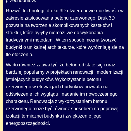
przechodniów.
Rozwój technologii druku 3D otwiera nowe możliwości w
zakresie zastosowania betonu czerwonego. Druk 3D
pozwala na tworzenie skomplikowanych kształtów i
struktur, które byłyby niemożliwe do wykonania
tradycyjnymi metodami. W ten sposób można tworzyć
budynki o unikalnej architekturze, które wyróżniają się na
tle otoczenia.
Warto również zauważyć, że betonred staje się coraz
bardziej popularny w projektach renowacji i modernizacji
istniejących budynków. Wykorzystanie betonu
czerwonego w elewacjach budynków pozwala na
odświeżenie ich wyglądu i nadanie im nowoczesnego
charakteru. Renowacja z wykorzystaniem betonu
czerwonego może być również sposobem na poprawę
izolacji termicznej budynku i zwiększenie jego
energooszczędności.