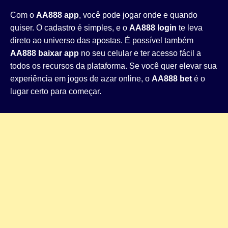
Com o
AA888 app
, você pode jogar onde e quando
quiser. O cadastro é simples, e o
AA888 login
te leva
direto ao universo das apostas. É possível também
AA888 baixar app
no seu celular e ter acesso fácil a
todos os recursos da plataforma. Se você quer elevar sua
experiência em jogos de azar online, o
AA888 bet
é o
lugar certo para começar.