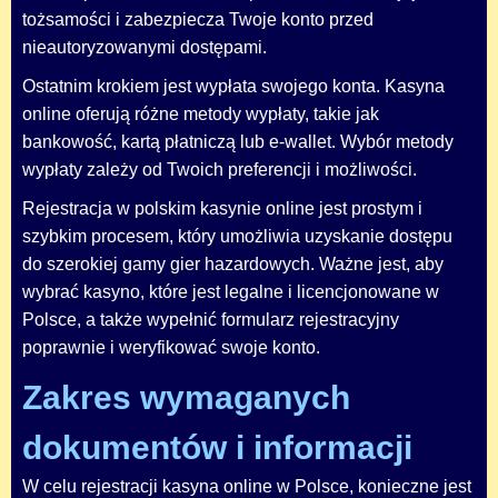
tożsamości i zabezpiecza Twoje konto przed
nieautoryzowanymi dostępami.
Ostatnim krokiem jest wypłata swojego konta. Kasyna
online oferują różne metody wypłaty, takie jak
bankowość, kartą płatniczą lub e-wallet. Wybór metody
wypłaty zależy od Twoich preferencji i możliwości.
Rejestracja w polskim kasynie online jest prostym i
szybkim procesem, który umożliwia uzyskanie dostępu
do szerokiej gamy gier hazardowych. Ważne jest, aby
wybrać kasyno, które jest legalne i licencjonowane w
Polsce, a także wypełnić formularz rejestracyjny
poprawnie i weryfikować swoje konto.
Zakres wymaganych
dokumentów i informacji
W celu rejestracji kasyna online w Polsce, konieczne jest