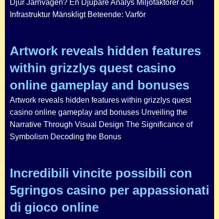
Djur Järnvägen? En Djupare Analys Miljöfaktorer och
Infrastruktur Mänskligt Beteende: Varför
Artwork reveals hidden features
within grizzlys quest casino
online gameplay and bonuses
Artwork reveals hidden features within grizzlys quest
casino online gameplay and bonuses Unveiling the
Narrative Through Visual Design The Significance of
Symbolism Decoding the Bonus
Incredibili vincite possibili con
5gringos casino per appassionati
di gioco online