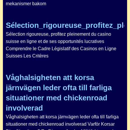
mekanismer bakom
Sélection_rigoureuse_profitez_pl
Sélection rigoureuse, profitez pleinement du casino
suisse en ligne et de ses opportunités lucratives
Comprendre le Cadre Législatif des Casinos en Ligne
Suisses Les Critères
Våghalsigheten att korsa
järnvägen leder ofta till farliga
situationer med chickenroad
involverad
Våghalsigheten att korsa järnvägen leder ofta till farliga
situationer med chickenroad involverad Varför Korsar