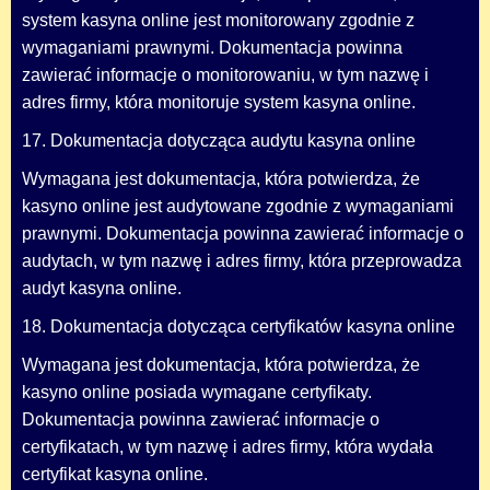
system kasyna online jest monitorowany zgodnie z
wymaganiami prawnymi. Dokumentacja powinna
zawierać informacje o monitorowaniu, w tym nazwę i
adres firmy, która monitoruje system kasyna online.
17. Dokumentacja dotycząca audytu kasyna online
Wymagana jest dokumentacja, która potwierdza, że
kasyno online jest audytowane zgodnie z wymaganiami
prawnymi. Dokumentacja powinna zawierać informacje o
audytach, w tym nazwę i adres firmy, która przeprowadza
audyt kasyna online.
18. Dokumentacja dotycząca certyfikatów kasyna online
Wymagana jest dokumentacja, która potwierdza, że
kasyno online posiada wymagane certyfikaty.
Dokumentacja powinna zawierać informacje o
certyfikatach, w tym nazwę i adres firmy, która wydała
certyfikat kasyna online.