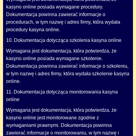
kasyno online posiada wymagane procedury.
Dokumentacja powinna zawierać informacje o
procedurach, w tym nazwę i adres firmy, która wydała
procedury kasyna online.
10. Dokumentacja dotycząca szkolenia kasyna online
Wymagana jest dokumentacja, która potwierdza, że
kasyno online posiada wymagane szkolenie.
Dokumentacja powinna zawierać informacje o szkoleniu,
w tym nazwę i adres firmy, która wydała szkolenie kasyna
online.
11. Dokumentacja dotycząca monitorowania kasyna
online
Wymagana jest dokumentacja, która potwierdza, że
kasyno online jest monitorowane zgodnie z
wymaganiami prawnymi. Dokumentacja powinna
zawierać informacje o monitorowaniu, w tym nazwę i