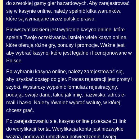
do szerokiej gamy gier hazardowych. Aby zarejestrować
się w kasynie online, należy spełnić kilka warunków,
które są wymagane przez polskie prawo.
Pierwszym krokiem jest wybranie kasyna online, które
spełnia Twoje oczekiwania. Istnieje wiele kasyn online,
które oferują różne gry, bonusy i promocje. Ważne jest,
aby wybrać kasyno, które jest legalne i licencjonowane w
Polsce.
Po wybraniu kasyna online, należy zarejestrować się,
aby uzyskać dostęp do gier. Proces rejestracji jest prosty i
szybki. Wystarczy wypełnić formularz rejestracyjny,
podając swoje dane, takie jak imię, nazwisko, adres e-
mail i hasło. Należy również wybrać walutę, w której
chcesz grać.
Po zarejestrowaniu się, kasyno online przekaże Ci link
do weryfikacji konta. Weryfikacja konta jest niezwykle
ważna, ponieważ umożliwia potwierdzenie Twojej