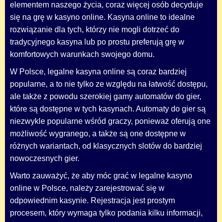
elementem naszego życia, coraz więcej osób decyduje
się na grę w kasyno online. Kasyna online to idealne
rozwiązanie dla tych, którzy nie mogli dotrzeć do
tradycyjnego kasyna lub po prostu preferują grę w
komfortowych warunkach swojego domu.
W Polsce, legalne kasyna online są coraz bardziej
popularne, a to nie tylko ze względu na łatwość dostępu,
ale także z powodu szerokiej gamy automatów do gier,
które są dostępne w tych kasynach. Automaty do gier są
niezwykle popularne wśród graczy, ponieważ oferują one
możliwość wygranego, a także są one dostępne w
różnych wariantach, od klasycznych slotów do bardziej
nowoczesnych gier.
Warto zauważyć, że aby móc grać w legalne kasyno
online w Polsce, należy zarejestrować się w
odpowiednim kasynie. Rejestracja jest prostym
procesem, który wymaga tylko podania kilku informacji,