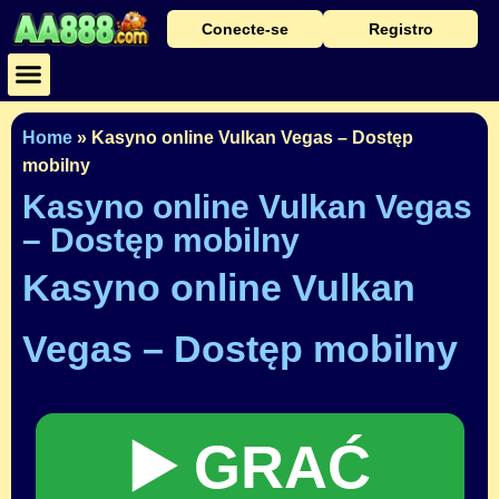
Conecte-se
Registro
Baixar Aplicativo
Caça Níqueis
Cassino Ao Vivo
Home
»
Kasyno online Vulkan Vegas – Dostęp
mobilny
Kasyno online Vulkan Vegas
– Dostęp mobilny
Kasyno online Vulkan
Vegas – Dostęp mobilny
▶️ GRAĆ