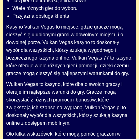
Bezpieczne transakcje finansowe
Wiele różnych gier do wyboru
Przyjazna obsługa klienta
Kasyno Vulkan Vegas to miejsce, gdzie gracze mogą
cieszyć się ulubionymi grami w dowolnym miejscu i o
dowolnej porze. Vulkan Vegas kasyno to doskonały
wybór dla wszystkich, którzy szukają wygodnego i
bezpiecznego kasyna online. Vulkan Vegas 77 to kasyno,
które oferuje wiele różnych gier i promocji, dzięki czemu
gracze mogą cieszyć się najlepszymi warunkami do gry.
Wulkan Vegas to kasyno, które dba o swoich graczy i
oferuje im najlepsze warunki do gry. Gracze mogą
skorzystać z różnych promocji i bonusów, które
zwiększają ich szanse na wygraną. Vulkan Vegas pl to
doskonały wybór dla wszystkich, którzy szukają kasyna
online z dostępem mobilnym.
Oto kilka wskazówek, które mogą pomóc graczom w