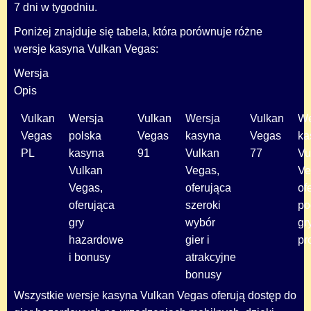
7 dni w tygodniu.
Poniżej znajduje się tabela, która porównuje różne
wersje kasyna Vulkan Vegas:
Wersja
Opis
Vulkan
Wersja
Vulkan
Wersja
Vulkan
We
Vegas
polska
Vegas
kasyna
Vegas
ka
PL
kasyna
91
Vulkan
77
Vu
Vulkan
Vegas,
Ve
Vegas,
oferująca
of
oferująca
szeroki
po
gry
wybór
gry
hazardowe
gier i
pr
i bonusy
atrakcyjne
bonusy
Wszystkie wersje kasyna Vulkan Vegas oferują dostęp do