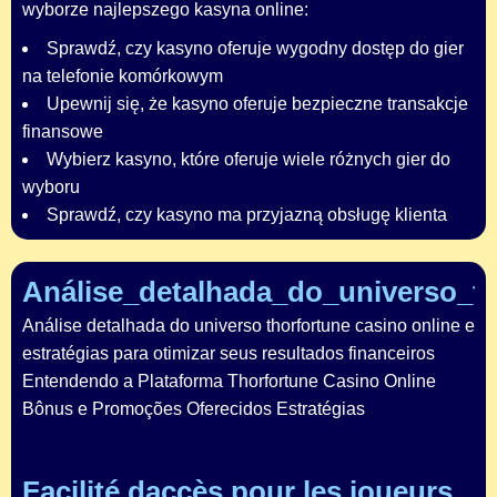
wyborze najlepszego kasyna online:
Sprawdź, czy kasyno oferuje wygodny dostęp do gier
na telefonie komórkowym
Upewnij się, że kasyno oferuje bezpieczne transakcje
finansowe
Wybierz kasyno, które oferuje wiele różnych gier do
wyboru
Sprawdź, czy kasyno ma przyjazną obsługę klienta
Análise_detalhada_do_universo_th
Análise detalhada do universo thorfortune casino online e
estratégias para otimizar seus resultados financeiros
Entendendo a Plataforma Thorfortune Casino Online
Bônus e Promoções Oferecidos Estratégias
Facilité daccès pour les joueurs