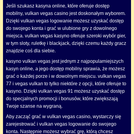
Jeśli szukasz kasyna online, które oferuje dostęp
mobilny, vulkan vegas casino jest doskonałym wyborem.
Dzięki vulkan vegas logowanie możesz uzyskać dostęp
do swojego konta i grać w ulubione gry z dowolnego
miejsca. vulkan vegas kasyno oferuje szeroki wybór gier,
w tym sloty, ruletkę i blackjack, dzięki czemu każdy gracz
znajdzie coś dla siebie.
kasyno vulkan vegas jest jednym z najpopularniejszych
kasyn online, a jego dostęp mobilny sprawia, że możesz
grać o każdej porze i w dowolnym miejscu. vulkan vegas
77 i vegas vulkan to tylko niektóre z opcji, które oferuje to
kasyno. Dzięki vulkan vegas 91 możesz uzyskać dostęp
do specjalnych promocji i bonusów, które zwiększają
Twoje szanse na wygraną.
Aby zacząć grać w vulkan vegas casino, wystarczy się
zarejestrować i vulkan vegas logowanie do swojego
konta. Następnie możesz wybrać grę, którą chcesz