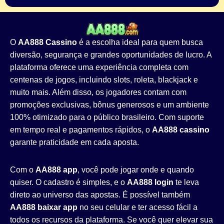
O
AA888 Cassino
é a escolha ideal para quem busca
diversão, segurança e grandes oportunidades de lucro. A
plataforma oferece uma experiência completa com
centenas de jogos, incluindo slots, roleta, blackjack e
muito mais. Além disso, os jogadores contam com
promoções exclusivas, bônus generosos e um ambiente
100% otimizado para o público brasileiro. Com suporte
em tempo real e pagamentos rápidos, o
AA888 cassino
garante praticidade em cada aposta.
Com o
AA888 app
, você pode jogar onde e quando
quiser. O cadastro é simples, e o
AA888 login
te leva
direto ao universo das apostas. É possível também
AA888 baixar app
no seu celular e ter acesso fácil a
todos os recursos da plataforma. Se você quer elevar sua