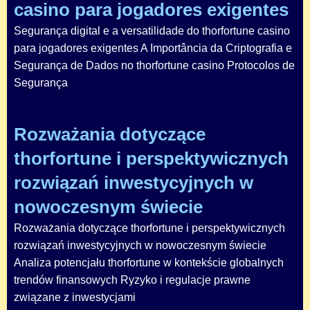
casino para jogadores exigentes
Segurança digital e a versatilidade do thorfortune casino
para jogadores exigentes A Importância da Criptografia e
Segurança de Dados no thorfortune casino Protocolos de
Segurança
Rozważania dotyczące
thorfortune i perspektywicznych
rozwiązań inwestycyjnych w
nowoczesnym świecie
Rozważania dotyczące thorfortune i perspektywicznych
rozwiązań inwestycyjnych w nowoczesnym świecie
Analiza potencjału thorfortune w kontekście globalnych
trendów finansowych Ryzyko i regulacje prawne
związane z inwestycjami