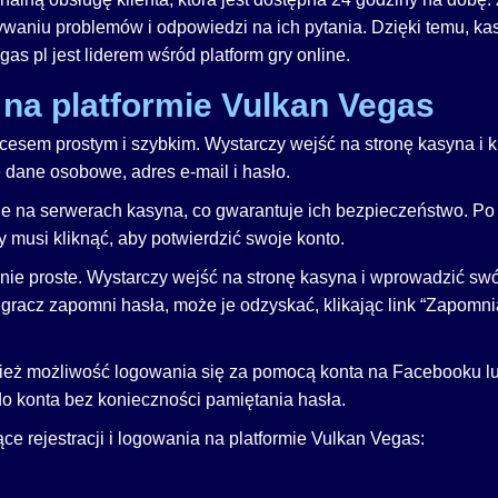
niu problemów i odpowiedzi na ich pytania. Dzięki temu, kasy
as pl jest liderem wśród platform gry online.
 na platformie Vulkan Vegas
cesem prostym i szybkim. Wystarczy wejść na stronę kasyna i kli
e dane osobowe, adres e-mail i hasło.
 na serwerach kasyna, co gwarantuje ich bezpieczeństwo. Po z
 musi kliknąć, aby potwierdzić swoje konto.
nie proste. Wystarczy wejść na stronę kasyna i wprowadzić swó
li gracz zapomni hasła, może je odzyskać, klikając link “Zapomn
ież możliwość logowania się za pomocą konta na Facebooku lu
o konta bez konieczności pamiętania hasła.
e rejestracji i logowania na platformie Vulkan Vegas: