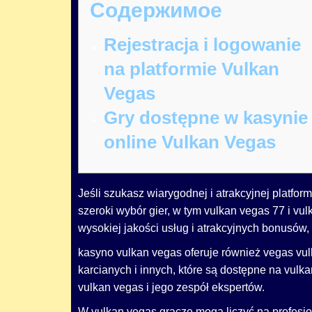
Содержимое
Rejestracja i logowanie
na platformie Vulkan
Vegas
Gry dostępne w kasynie
online Vulkan Vegas
Jeśli szukasz wiarygodnej i atrakcyjnej platfor
szeroki wybór gier, w tym vulkan vegas 77 i vu
wysokiej jakości usług i atrakcyjnych bonusów,
kasyno vulkan vegas oferuje również vegas vulk
karcianych i innych, które są dostępne na vulk
vulkan vegas i jego zespół ekspertów.
W vulkan vegas gracze mogą liczyć na profesjon