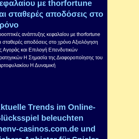
εφαλαίου με thorfortune
αι σταθερές αποδόσεις στο
ρόνο
οοπτικές ανάπτυξης κεφαλαίου με thorfortune
ι σταθερές αποδόσεις στο χρόνο Αξιολόγηση
ς Αγοράς και Επιλογή Επενδυτικών
ρατηγικών Η Σημασία της Διαφοροποίησης του
ρτοφυλακίου Η Δυναμική
ktuelle Trends im Online-
lücksspiel beleuchten
henv-casinos.com.de und