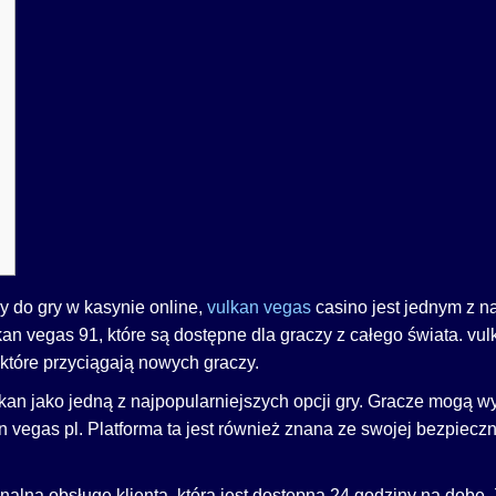
my do gry w kasynie online,
vulkan vegas
casino jest jednym z n
lkan vegas 91, które są dostępne dla graczy z całego świata. vu
 które przyciągają nowych graczy.
an jako jedną z najpopularniejszych opcji gry. Gracze mogą wyb
an vegas pl. Platforma ta jest również znana ze swojej bezpiecz
alną obsługę klienta, która jest dostępna 24 godziny na dobę. 