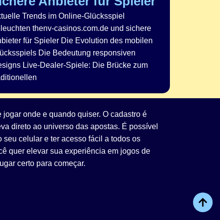
ichere Anbieter für Spieler
tuelle Trends im Online-Glücksspiel
leuchten thenv-casinos.com.de und sichere
bieter für Spieler Die Evolution des mobilen
ücksspiels Die Bedeutung responsiven
signs Live-Dealer-Spiele: Die Brücke zum
aditionellen
e jogar onde e quando quiser. O cadastro é
eva direto ao universo das apostas. É possível
 seu celular e ter acesso fácil a todos os
cê quer elevar sua experiência em jogos de
lugar certo para começar.