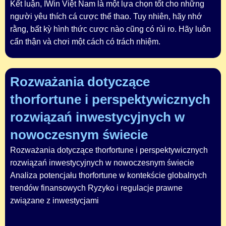
Kết luận, IWin Việt Nam là một lựa chọn tốt cho những
người yêu thích cá cược thể thao. Tuy nhiên, hãy nhớ
rằng, bất kỳ hình thức cược nào cũng có rủi ro. Hãy luôn
cẩn thận và chơi một cách có trách nhiệm.
Rozważania dotyczące
thorfortune i perspektywicznych
rozwiązań inwestycyjnych w
nowoczesnym świecie
Rozważania dotyczące thorfortune i perspektywicznych
rozwiązań inwestycyjnych w nowoczesnym świecie
Analiza potencjału thorfortune w kontekście globalnych
trendów finansowych Ryzyko i regulacje prawne
związane z inwestycjami