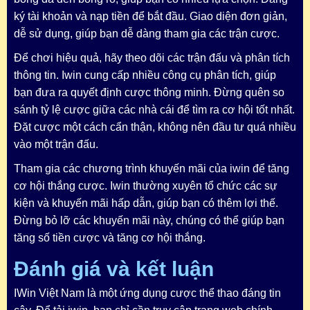
ký tài khoản và nạp tiền để bắt đầu. Giao diện đơn giản,
dễ sử dụng, giúp bạn dễ dàng tham gia các trận cược.
Để chơi hiệu quả, hãy theo dõi các trận đấu và phân tích
thông tin. Iwin cung cấp nhiều công cụ phân tích, giúp
bạn đưa ra quyết định cược thông minh. Đừng quên so
sánh tỷ lệ cược giữa các nhà cái để tìm ra cơ hội tốt nhất.
Đặt cược một cách cẩn thận, không nên đầu tư quá nhiều
vào một trận đấu.
Tham gia các chương trình khuyến mãi của iwin để tăng
cơ hội thắng cược. Iwin thường xuyên tổ chức các sự
kiện và khuyến mãi hấp dẫn, giúp bạn có thêm lợi thế.
Đừng bỏ lỡ các khuyến mãi này, chúng có thể giúp bạn
tăng số tiền cược và tăng cơ hội thắng.
Đánh giá và kết luận
IWin Việt Nam là một ứng dụng cược thể thao đáng tin