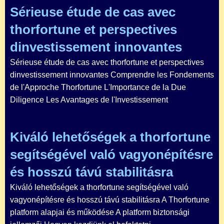
Sérieuse étude de cas avec
thorfortune et perspectives
dinvestissement innovantes
Sérieuse étude de cas avec thorfortune et perspectives
dinvestissement innovantes Comprendre les Fondements
de l'Approche Thorfortune L'Importance de la Due
Diligence Les Avantages de l'Investissement
Kiváló lehetőségek a thorfortune
segítségével való vagyonépítésre
és hosszú távú stabilitásra
Kiváló lehetőségek a thorfortune segítségével való
vagyonépítésre és hosszú távú stabilitásra A Thorfortune
platform alapjai és működése A platform biztonsági