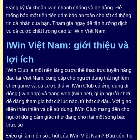
Đăng ký tài khoản iwin nhanh chóng và dễ dàng. Hệ
thống bảo mật tiên tiến đảm bảo an toàn cho tất cả thông
tin cá nhân của bạn. Tham gia ngay để tận hưởng dịch
vụ cá cược chất lượng cao từ IWin Việt Nam.
IWin Việt Nam: giới thiệu và
lợi ích
IWin Club là một nền tảng cược thể thao trực tuyến hàng
đầu tại Việt Nam, cung cấp cho người dùng trải nghiệm
chơi game và cá cược thú vị. IWin Club có ứng dụng di
động (iwin app) và trang web (iwin net), giúp người chơi
dễ dàng tham gia bất cứ lúc nào, từ bất cứ đâu. Với giao
diện thân thiện và dễ sử dụng, IWin Club mang đến cho
người dùng cảm giác như đang chơi tại một sòng bạc
thực sự.
Điều gì làm nên sức hút của IWin Việt Nam? Đầu tiên, họ