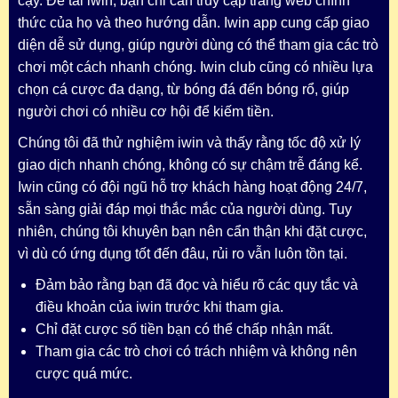
cậy. Để tải iwin, bạn chỉ cần truy cập trang web chính
thức của họ và theo hướng dẫn. Iwin app cung cấp giao
diện dễ sử dụng, giúp người dùng có thể tham gia các trò
chơi một cách nhanh chóng. Iwin club cũng có nhiều lựa
chọn cá cược đa dạng, từ bóng đá đến bóng rổ, giúp
người chơi có nhiều cơ hội để kiếm tiền.
Chúng tôi đã thử nghiệm iwin và thấy rằng tốc độ xử lý
giao dịch nhanh chóng, không có sự chậm trễ đáng kể.
Iwin cũng có đội ngũ hỗ trợ khách hàng hoạt động 24/7,
sẵn sàng giải đáp mọi thắc mắc của người dùng. Tuy
nhiên, chúng tôi khuyên bạn nên cẩn thận khi đặt cược,
vì dù có ứng dụng tốt đến đâu, rủi ro vẫn luôn tồn tại.
Đảm bảo rằng bạn đã đọc và hiểu rõ các quy tắc và
điều khoản của iwin trước khi tham gia.
Chỉ đặt cược số tiền bạn có thể chấp nhận mất.
Tham gia các trò chơi có trách nhiệm và không nên
cược quá mức.