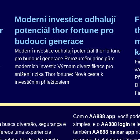
Moderní investice odhalují
F
r
potenciál thor fortune pro
t
budoucí generace
m
k
Moderní investice odhalují potenciál thor fortune
pro budoucí generace Porozumění principům
Fi
e
moderních investic Význam diverzifikace pro
va
snížení rizika Thor fortune: Nová cesta k
Př
investičním příležitostem
Di
Fi
Com o
AA888 app
, você pod
m busca diversão, segurança e
simples, e o
AA888 login
te l
oferece uma experiência
também
AA888 baixar app
no
, roleta, blackjack e muito
recursos da plataforma. Se vo