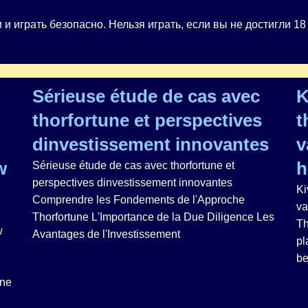
и играть безопасно. Нельзя играть, если вы не достигли 18
Sérieuse étude de cas avec
K
thorfortune et perspectives
t
dinvestissement innovantes
v
w
h
Sérieuse étude de cas avec thorfortune et
perspectives dinvestissement innovantes
Ki
Comprendre les Fondements de l'Approche
va
Thorfortune L'Importance de la Due Diligence Les
Th
w
Avantages de l'Investissement
pl
be
ane