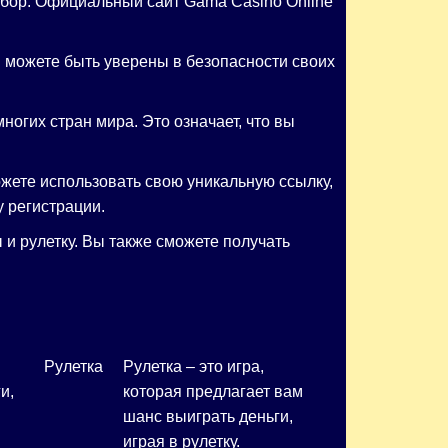
ыбор. Официальный сайт Gama Casino Online
ы можете быть уверены в безопасности своих
ногих стран мира. Это означает, что вы
жете использовать свою уникальную ссылку,
у регистрации.
 и рулетку. Вы также сможете получать
Рулетка
Рулетка – это игра,
и,
которая предлагает вам
шанс выиграть деньги,
играя в рулетку.