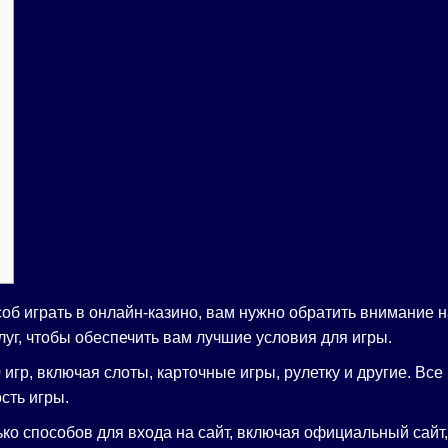
б играть в онлайн-казино, вам нужно обратить внимание н
луг, чтобы обеспечить вам лучшие условия для игры.
игр, включая слоты, карточные игры, рулетку и другие. Вс
сть игры.
ько способов для входа на сайт, включая официальный сайт