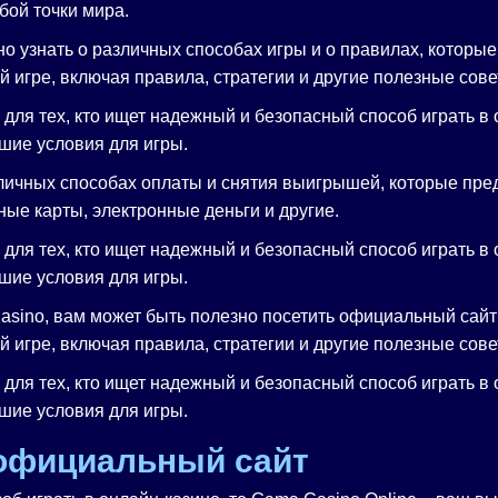
бой точки мира.
о узнать о различных способах игры и о правилах, которые
игре, включая правила, стратегии и другие полезные сове
 для тех, кто ищет надежный и безопасный способ играть в
чшие условия для игры.
зличных способах оплаты и снятия выигрышей, которые пре
ные карты, электронные деньги и другие.
 для тех, кто ищет надежный и безопасный способ играть в
чшие условия для игры.
sino, вам может быть полезно посетить официальный сайт 
игре, включая правила, стратегии и другие полезные сове
 для тех, кто ищет надежный и безопасный способ играть в
чшие условия для игры.
 официальный сайт