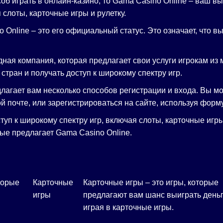
б играть в онлайн-казино, то Gama Casino Online – ваш в
 слоты, карточные игры и рулетку.
Online – это его официальный статус. Это означает, что в
ная компания, которая предлагает свои услуги игрокам из м
стран и получать доступ к широкому спектру игр.
агает вам несколько способов регистрации и входа. Вы мо
й почте, или зарегистрироваться на сайте, используя форм
уп к широкому спектру игр, включая слоты, карточные игры
рые предлагает Gama Casino Online.
торые
Карточные
Карточные игры – это игры, которые
игры
предлагают вам шанс выиграть деньг
играя в карточные игры.