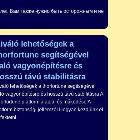
 лет. Вам также нужно быть осторожным и не
iváló lehetőségek a
horfortune segítségével
aló vagyonépítésre és
osszú távú stabilitásra
váló lehetőségek a thorfortune segítségével
ló vagyonépítésre és hosszú távú stabilitásra A
orfortune platform alapjai és működése A
atform biztonsági jellemzői Hogyan kezdjünk el
fektetni