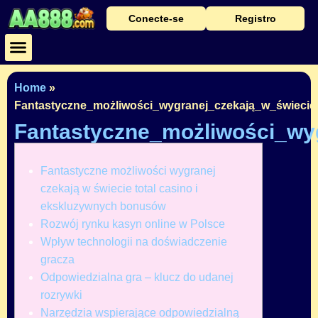
Conecte-se
Registro
Baixar Aplicativo
Caça Níqueis
Cassino Ao Vivo
Home
»
Fantastyczne_możliwości_wygranej_czekają_w_świecie
Fantastyczne_możliwości_wyg
Fantastyczne możliwości wygranej
czekają w świecie total casino i
ekskluzywnych bonusów
Rozwój rynku kasyn online w Polsce
Wpływ technologii na doświadczenie
gracza
Odpowiedzialna gra – klucz do udanej
rozrywki
Narzędzia wspierające odpowiedzialną