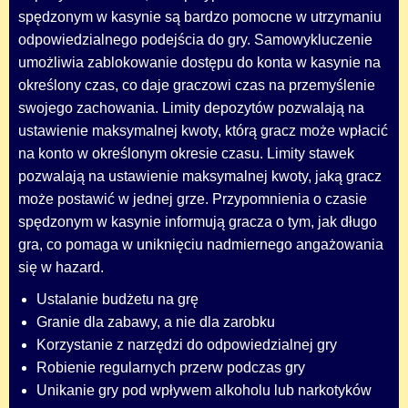
spędzonym w kasynie są bardzo pomocne w utrzymaniu
odpowiedzialnego podejścia do gry. Samowykluczenie
umożliwia zablokowanie dostępu do konta w kasynie na
określony czas, co daje graczowi czas na przemyślenie
swojego zachowania. Limity depozytów pozwalają na
ustawienie maksymalnej kwoty, którą gracz może wpłacić
na konto w określonym okresie czasu. Limity stawek
pozwalają na ustawienie maksymalnej kwoty, jaką gracz
może postawić w jednej grze. Przypomnienia o czasie
spędzonym w kasynie informują gracza o tym, jak długo
gra, co pomaga w uniknięciu nadmiernego angażowania
się w hazard.
Ustalanie budżetu na grę
Granie dla zabawy, a nie dla zarobku
Korzystanie z narzędzi do odpowiedzialnej gry
Robienie regularnych przerw podczas gry
Unikanie gry pod wpływem alkoholu lub narkotyków