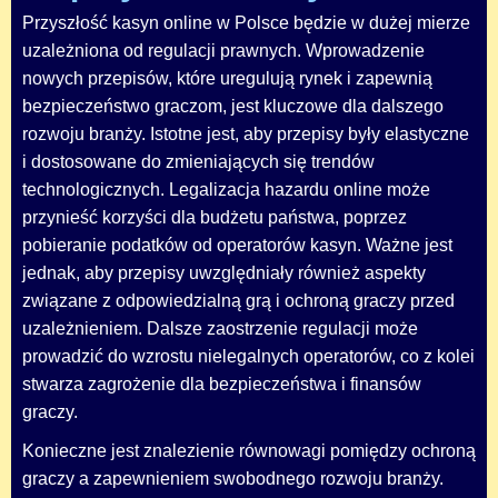
Przyszłość kasyn online w Polsce będzie w dużej mierze
uzależniona od regulacji prawnych. Wprowadzenie
nowych przepisów, które uregulują rynek i zapewnią
bezpieczeństwo graczom, jest kluczowe dla dalszego
rozwoju branży. Istotne jest, aby przepisy były elastyczne
i dostosowane do zmieniających się trendów
technologicznych. Legalizacja hazardu online może
przynieść korzyści dla budżetu państwa, poprzez
pobieranie podatków od operatorów kasyn. Ważne jest
jednak, aby przepisy uwzględniały również aspekty
związane z odpowiedzialną grą i ochroną graczy przed
uzależnieniem. Dalsze zaostrzenie regulacji może
prowadzić do wzrostu nielegalnych operatorów, co z kolei
stwarza zagrożenie dla bezpieczeństwa i finansów
graczy.
Konieczne jest znalezienie równowagi pomiędzy ochroną
graczy a zapewnieniem swobodnego rozwoju branży.