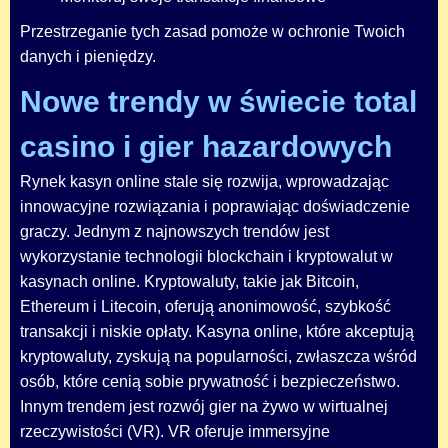
Przestrzeganie tych zasad pomoże w ochronie Twoich
danych i pieniędzy.
Nowe trendy w świecie total
casino i gier hazardowych
Rynek kasyn online stale się rozwija, wprowadzając
innowacyjne rozwiązania i poprawiając doświadczenie
graczy. Jednym z najnowszych trendów jest
wykorzystanie technologii blockchain i kryptowalut w
kasynach online. Kryptowaluty, takie jak Bitcoin,
Ethereum i Litecoin, oferują anonimowość, szybkość
transakcji i niskie opłaty. Kasyna online, które akceptują
kryptowaluty, zyskują na popularności, zwłaszcza wśród
osób, które cenią sobie prywatność i bezpieczeństwo.
Innym trendem jest rozwój gier na żywo w wirtualnej
rzeczywistości (VR). VR oferuje immersyjne