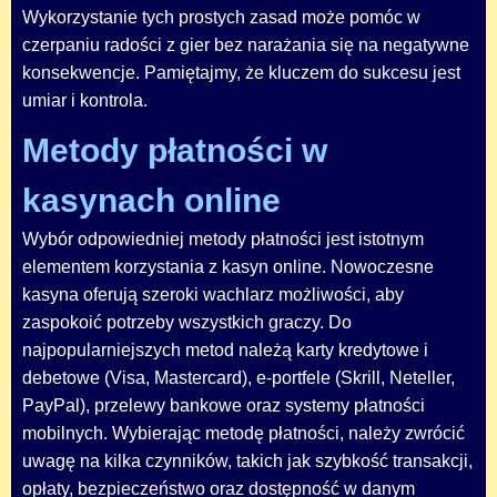
Wykorzystanie tych prostych zasad może pomóc w
czerpaniu radości z gier bez narażania się na negatywne
konsekwencje. Pamiętajmy, że kluczem do sukcesu jest
umiar i kontrola.
Metody płatności w
kasynach online
Wybór odpowiedniej metody płatności jest istotnym
elementem korzystania z kasyn online. Nowoczesne
kasyna oferują szeroki wachlarz możliwości, aby
zaspokoić potrzeby wszystkich graczy. Do
najpopularniejszych metod należą karty kredytowe i
debetowe (Visa, Mastercard), e-portfele (Skrill, Neteller,
PayPal), przelewy bankowe oraz systemy płatności
mobilnych. Wybierając metodę płatności, należy zwrócić
uwagę na kilka czynników, takich jak szybkość transakcji,
opłaty, bezpieczeństwo oraz dostępność w danym