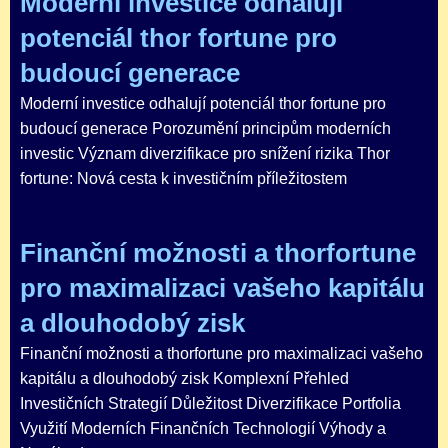
Moderní investice odhalují
potenciál thor fortune pro
budoucí generace
Moderní investice odhalují potenciál thor fortune pro
budoucí generace Porozumění principům moderních
investic Význam diverzifikace pro snížení rizika Thor
fortune: Nová cesta k investičním příležitostem
Finanční možnosti a thorfortune
pro maximalizaci vašeho kapitálu
a dlouhodobý zisk
Finanční možnosti a thorfortune pro maximalizaci vašeho
kapitálu a dlouhodobý zisk Komplexní Přehled
Investičních Strategií Důležitost Diverzifikace Portfolia
Využití Moderních Finančních Technologií Výhody a