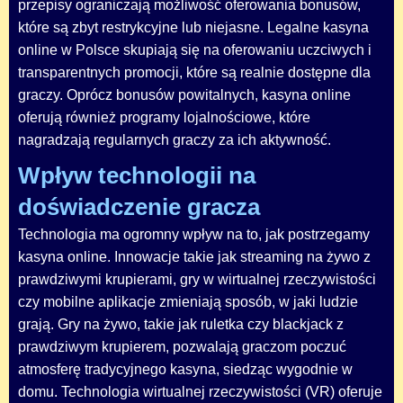
przepisy ograniczają możliwość oferowania bonusów,
które są zbyt restrykcyjne lub niejasne. Legalne kasyna
online w Polsce skupiają się na oferowaniu uczciwych i
transparentnych promocji, które są realnie dostępne dla
graczy. Oprócz bonusów powitalnych, kasyna online
oferują również programy lojalnościowe, które
nagradzają regularnych graczy za ich aktywność.
Wpływ technologii na
doświadczenie gracza
Technologia ma ogromny wpływ na to, jak postrzegamy
kasyna online. Innowacje takie jak streaming na żywo z
prawdziwymi krupierami, gry w wirtualnej rzeczywistości
czy mobilne aplikacje zmieniają sposób, w jaki ludzie
grają. Gry na żywo, takie jak ruletka czy blackjack z
prawdziwym krupierem, pozwalają graczom poczuć
atmosferę tradycyjnego kasyna, siedząc wygodnie w
domu. Technologia wirtualnej rzeczywistości (VR) oferuje