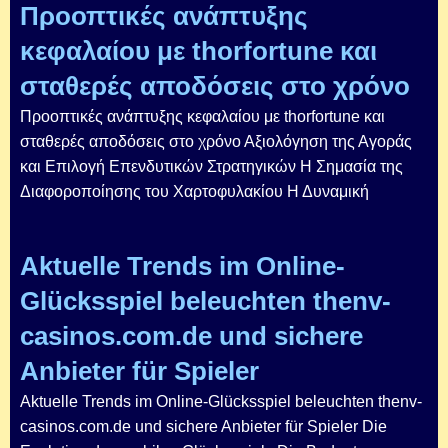
Προοπτικές ανάπτυξης
κεφαλαίου με thorfortune και
σταθερές αποδόσεις στο χρόνο
Προοπτικές ανάπτυξης κεφαλαίου με thorfortune και
σταθερές αποδόσεις στο χρόνο Αξιολόγηση της Αγοράς
και Επιλογή Επενδυτικών Στρατηγικών Η Σημασία της
Διαφοροποίησης του Χαρτοφυλακίου Η Δυναμική
Aktuelle Trends im Online-
Glücksspiel beleuchten thenv-
casinos.com.de und sichere
Anbieter für Spieler
Aktuelle Trends im Online-Glücksspiel beleuchten thenv-
casinos.com.de und sichere Anbieter für Spieler Die