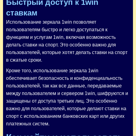
Быстрый доступ к 1win
ставкам
Использование зеркала 1win позволяет
пользователям быстро и легко доступаться к
функциям и услугам 1win, включая возможность
делать ставки на спорт. Это особенно важно для
пользователей, которые хотят делать ставки на спорт
в сжатые сроки.
Кроме того, использование зеркала 1win
обеспечивает безопасность и конфиденциальность
пользователей, так как все данные, передаваемые
между пользователем и сервером 1win, шифруются и
защищены от доступа третьих лиц. Это особенно
важно для пользователей, которые делают ставки на
спорт с использованием банковских карт или других
платежных систем.