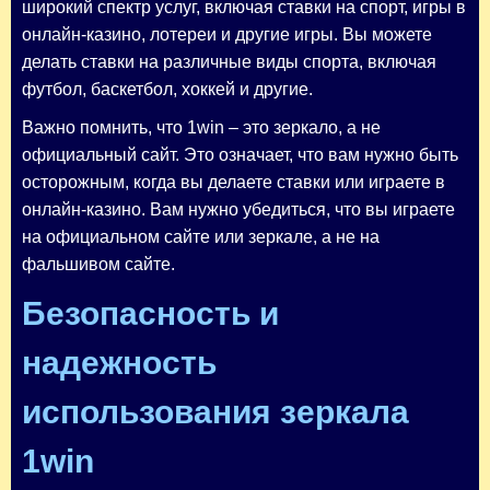
широкий спектр услуг, включая ставки на спорт, игры в
онлайн-казино, лотереи и другие игры. Вы можете
делать ставки на различные виды спорта, включая
футбол, баскетбол, хоккей и другие.
Важно помнить, что 1win – это зеркало, а не
официальный сайт. Это означает, что вам нужно быть
осторожным, когда вы делаете ставки или играете в
онлайн-казино. Вам нужно убедиться, что вы играете
на официальном сайте или зеркале, а не на
фальшивом сайте.
Безопасность и
надежность
использования зеркала
1win