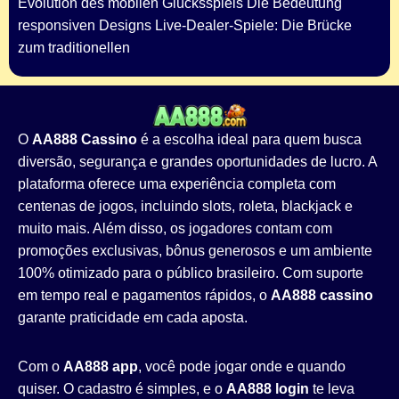
Evolution des mobilen Glücksspiels Die Bedeutung
responsiven Designs Live-Dealer-Spiele: Die Brücke
zum traditionellen
O
AA888 Cassino
é a escolha ideal para quem busca
diversão, segurança e grandes oportunidades de lucro. A
plataforma oferece uma experiência completa com
centenas de jogos, incluindo slots, roleta, blackjack e
muito mais. Além disso, os jogadores contam com
promoções exclusivas, bônus generosos e um ambiente
100% otimizado para o público brasileiro. Com suporte
em tempo real e pagamentos rápidos, o
AA888 cassino
garante praticidade em cada aposta.
Com o
AA888 app
, você pode jogar onde e quando
quiser. O cadastro é simples, e o
AA888 login
te leva