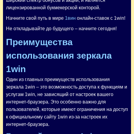
широкий спектр бонусов и акций, и является
лицензированной букмекерской конторой.
Начните свой путь в мире
1вин
онлайн-ставок с 1win!
Не откладывайте до будущего – начните сегодня!
Преимущества
использования зеркала
1win
Один из главных преимуществ использования
зеркала 1win – это возможность доступа к функциям и
услугам 1win, не зависящий от настроек вашего
интернет-браузера. Это особенно важно для
пользователей, которые имеют ограничения на доступ
к официальному сайту 1win из-за настроек их
интернет-браузера.