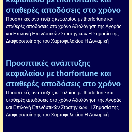
σταθερές αποδόσεις στο χρόνο
Προοπτικές ανάπτυξης κεφαλαίου με thorfortune και
σταθερές αποδόσεις στο χρόνο Αξιολόγηση της Αγοράς
και Επιλογή Επενδυτικών Στρατηγικών Η Σημασία της
Διαφοροποίησης του Χαρτοφυλακίου Η Δυναμική
Προοπτικές ανάπτυξης
κεφαλαίου με thorfortune και
σταθερές αποδόσεις στο χρόνο
Προοπτικές ανάπτυξης κεφαλαίου με thorfortune και
σταθερές αποδόσεις στο χρόνο Αξιολόγηση της Αγοράς
και Επιλογή Επενδυτικών Στρατηγικών Η Σημασία της
Διαφοροποίησης του Χαρτοφυλακίου Η Δυναμική