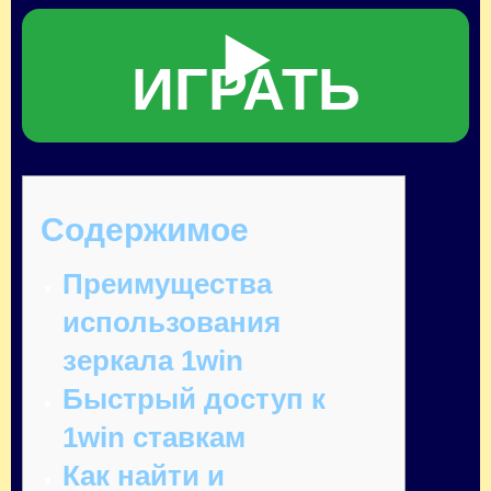
▶️
ИГРАТЬ
Содержимое
Преимущества
использования
зеркала 1win
Быстрый доступ к
1win ставкам
Как найти и