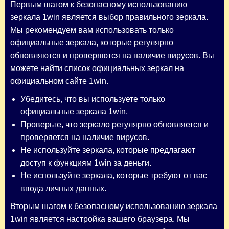
Первым шагом к безопасному использованию
зеркала 1win является выбор правильного зеркала.
Мы рекомендуем вам использовать только
официальные зеркала, которые регулярно
обновляются и проверяются на наличие вирусов. Вы
можете найти список официальных зеркал на
официальном сайте 1win.
Убедитесь, что вы используете только
официальные зеркала 1win.
Проверьте, что зеркало регулярно обновляется и
проверяется на наличие вирусов.
Не используйте зеркала, которые предлагают
доступ к функциям 1win за деньги.
Не используйте зеркала, которые требуют от вас
ввода личных данных.
Вторым шагом к безопасному использованию зеркала
1win является настройка вашего браузера. Мы