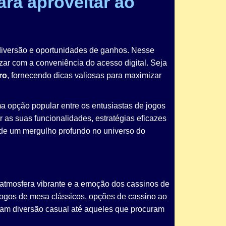
ara aproveitar ao
diversão e oportunidades de ganhos. Nesse
r com a conveniência do acesso digital. Seja
ro
, fornecendo dicas valiosas para maximizar
 opção popular entre os entusiastas de jogos
 as suas funcionalidades, estratégias eficazes
s de um mergulho profundo no universo do
 atmosfera vibrante e a emoção dos cassinos de
 jogos de mesa clássicos, opções de cassino ao
cam diversão casual até aqueles que procuram