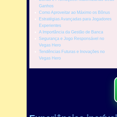
Ganhos
Como Aproveitar ao Máximo os Bônus
Estratégias Avançadas para Jogadores
Experientes
A Importância da Gestão de Banca
Segurança e Jogo Responsável no
Vegas Hero
Tendências Futuras e Inovações no
Vegas Hero