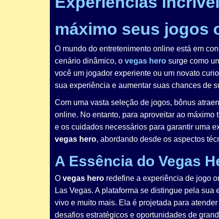
Experiências incríve
máximo seus jogos o
O mundo do entretenimento online está em con
cenário dinâmico, o
vegas hero
surge como uma
você um jogador experiente ou um novato curio
sua experiência e aumentar suas chances de s
Com uma vasta seleção de jogos, bônus atraente
online. No entanto, para aproveitar ao máximo 
e os cuidados necessários para garantir uma ex
vegas hero
, abordando desde os aspectos técn
A Essência do Vegas H
O
vegas hero
redefine a experiência de jogo o
Las Vegas. A plataforma se distingue pela sua 
vivo e muito mais. Ela é projetada para atend
desafios estratégicos e oportunidades de gran