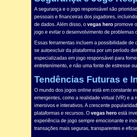
A segurança e o jogo responsável são priorida
pessoais e financeiras dos jogadores, incluind
de dados. Além disso, o
vegas hero
promove o 
jogo e evitar o desenvolvimento de problemas d
Essas ferramentas incluem a possibilidade de d
se autoexcluir da plataforma por um período de
especializadas em jogo responsável para forne
entretenimento, e não uma fonte de estresse ou
Tendências Futuras e 
O mundo dos jogos online está em constante e
emergentes, como a realidade virtual (VR) e a
imersivos e interativos. A crescente populari
plataformas e recursos. O
vegas hero
está inv
experiência de jogo sempre emocionante e inov
transações mais seguras, transparentes e eficie