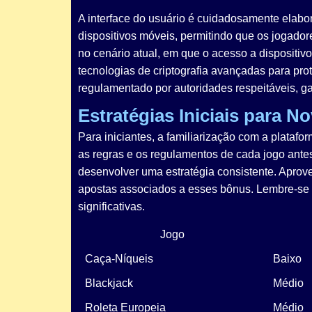
A interface do usuário é cuidadosamente elabor
dispositivos móveis, permitindo que os jogador
no cenário atual, em que o acesso a dispositi
tecnologias de criptografia avançadas para pro
regulamentado por autoridades respeitáveis, gar
Estratégias Iniciais para 
Para iniciantes, a familiarização com a platafo
as regras e os regulamentos de cada jogo ant
desenvolver uma estratégia consistente. Aprove
apostas associados a esses bônus. Lembre-se q
significativas.
Jogo
Caça-Níqueis
Baixo
Blackjack
Médio
Roleta Europeia
Médio