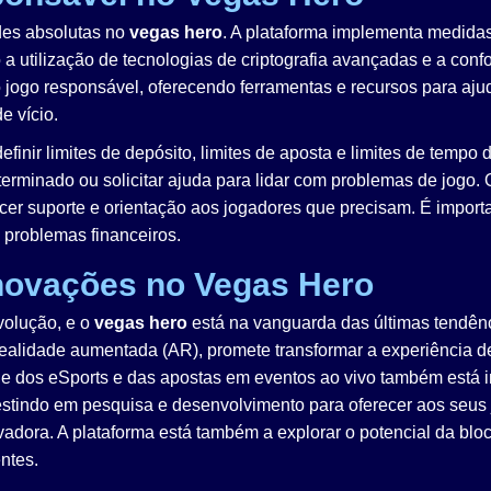
des absolutas no
vegas hero
. A plataforma implementa medidas
o a utilização de tecnologias de criptografia avançadas e a c
jogo responsável, oferecendo ferramentas e recursos para ajud
e vício.
efinir limites de depósito, limites de aposta e limites de temp
terminado ou solicitar ajuda para lidar com problemas de jogo.
cer suporte e orientação aos jogadores que precisam. É import
 problemas financeiros.
Inovações no Vegas Hero
volução, e o
vegas hero
está na vanguarda das últimas tendênc
 realidade aumentada (AR), promete transformar a experiência 
dade dos eSports e das apostas em eventos ao vivo também est
estindo em pesquisa e desenvolvimento para oferecer aos seus 
adora. A plataforma está também a explorar o potencial da blo
ntes.