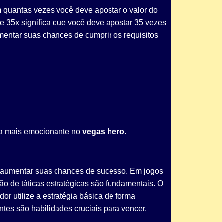
m quantas vezes você deve apostar o valor do
de 35x significa que você deve apostar 35 vezes
entar suas chances de cumprir os requisitos
nda mais emocionante no
vegas hero
.
aumentar suas chances de sucesso. Em jogos
ão de táticas estratégicas são fundamentais. O
r utilize a estratégia básica de forma
ntes são habilidades cruciais para vencer.