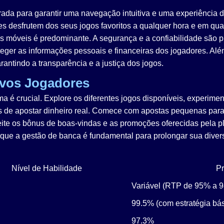
ada para garantir uma navegação intuitiva e uma experiência de
es desfrutem dos seus jogos favoritos a qualquer hora e em qual
vos móveis é predominante. A segurança e a confiabilidade são
teger as informações pessoais e financeiras dos jogadores. Alé
antindo a transparência e a justiça dos jogos.
Novos Jogadores
rma é crucial. Explore os diferentes jogos disponíveis, experime
es de apostar dinheiro real. Comece com apostas pequenas par
ite os bônus de boas-vindas e as promoções oferecidas pela pl
ue a gestão de banca é fundamental para prolongar sua divers
Nível de Habilidade
Pr
Variável (RTP de 95% a 
99.5% (com estratégia bás
97.3%