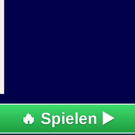
🔥 Spielen ▶️