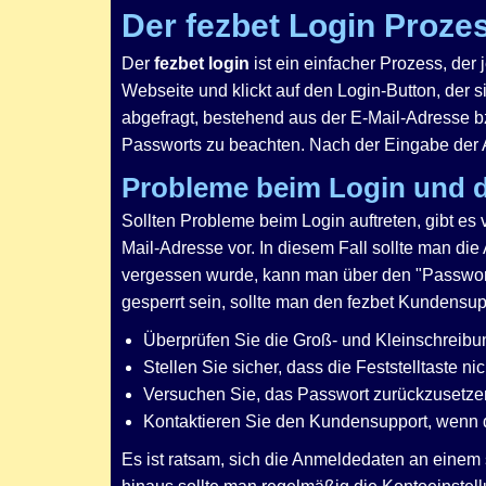
Der fezbet Login Prozess
Der
fezbet login
ist ein einfacher Prozess, der
Webseite und klickt auf den Login-Button, der 
abgefragt, bestehend aus der E-Mail-Adresse 
Passworts zu beachten. Nach der Eingabe der 
Probleme beim Login und 
Sollten Probleme beim Login auftreten, gibt es
Mail-Adresse vor. In diesem Fall sollte man di
vergessen wurde, kann man über den "Passwort 
gesperrt sein, sollte man den fezbet Kundensup
Überprüfen Sie die Groß- und Kleinschreibu
Stellen Sie sicher, dass die Feststelltaste nicht
Versuchen Sie, das Passwort zurückzusetzen
Kontaktieren Sie den Kundensupport, wenn d
Es ist ratsam, sich die Anmeldedaten an einem