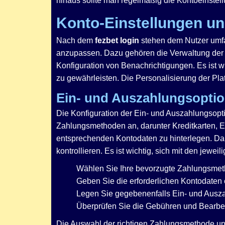
hinaus sollte man regelmäßig die Kontoeinstellu
Konto-Einstellungen un
Nach dem
fezbet login
stehen dem Nutzer umfa
anzupassen. Dazu gehören die Verwaltung der 
Konfiguration von Benachrichtigungen. Es ist 
zu gewährleisten. Die Personalisierung der Plat
Ein- und Auszahlungsoptio
Die Konfiguration der Ein- und Auszahlungsoption
Zahlungsmethoden an, darunter Kreditkarten, 
entsprechenden Kontodaten zu hinterlegen. Dar
kontrollieren. Es ist wichtig, sich mit den je
Wählen Sie Ihre bevorzugte Zahlungsmet
Geben Sie die erforderlichen Kontodaten 
Legen Sie gegebenenfalls Ein- und Auszah
Überprüfen Sie die Gebühren und Bearbe
Die Auswahl der richtigen Zahlungsmethode un