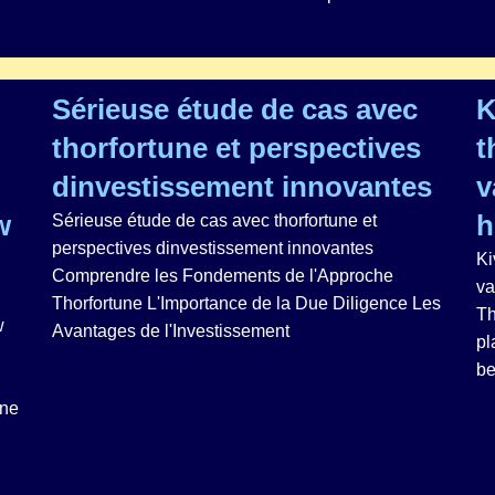
Sérieuse étude de cas avec
K
thorfortune et perspectives
t
dinvestissement innovantes
v
w
h
Sérieuse étude de cas avec thorfortune et
perspectives dinvestissement innovantes
Ki
Comprendre les Fondements de l'Approche
va
Thorfortune L'Importance de la Due Diligence Les
Th
w
Avantages de l'Investissement
pl
be
ane