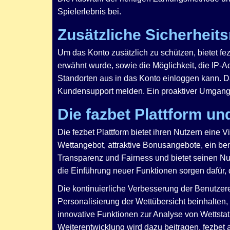
Spielerlebnis bei.
Zusätzliche Sicherhei
Um das Konto zusätzlich zu schützen, bietet fe
erwähnt wurde, sowie die Möglichkeit, die IP-A
Standorten aus in das Konto einloggen kann. D
Kundensupport melden. Ein proaktiver Umgang m
Die fazbet Plattform und
Die fezbet Plattform bietet ihren Nutzern eine
Wettangebot, attraktive Bonusangebote, ein ben
Transparenz und Fairness und bietet seinen Nut
die Einführung neuer Funktionen sorgen dafür, 
Die kontinuierliche Verbesserung der Benutzere
Personalisierung der Wettübersicht beinhalten,
innovative Funktionen zur Analyse von Wettstat
Weiterentwicklung wird dazu beitragen, fezbet 