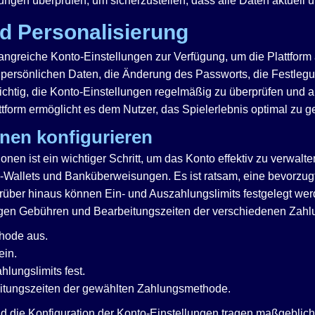
ngen überprüfen, um sicherzustellen, dass alle Daten aktuell u
d Personalisierung
ngreiche Konto-Einstellungen zur Verfügung, um die Plattform 
persönlichen Daten, die Änderung des Passworts, die Festlegu
wichtig, die Konto-Einstellungen regelmäßig zu überprüfen und
tform ermöglicht es dem Nutzer, das Spielerlebnis optimal zu ge
nen konfigurieren
en ist ein wichtiger Schritt, um das Konto effektiv zu verwalten
E-Wallets und Banküberweisungen. Es ist ratsam, eine bevorz
über hinaus können Ein- und Auszahlungslimits festgelegt wer
weiligen Gebühren und Bearbeitungszeiten der verschiedenen Za
hode aus.
ein.
lungslimits fest.
itungszeiten der gewählten Zahlungsmethode.
d die Konfiguration der Konto-Einstellungen tragen maßgeblic