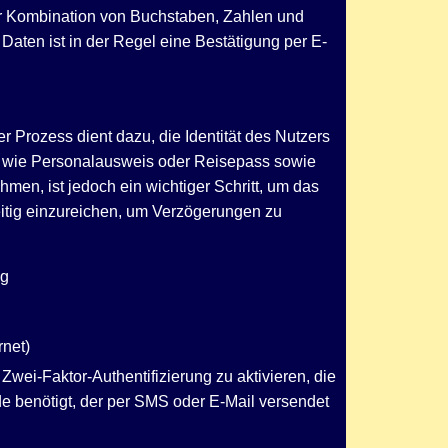
iner Kombination von Buchstaben, Zahlen und
Daten ist in der Regel eine Bestätigung per E-
er Prozess dient dazu, die Identität des Nutzers
n wie Personalausweis oder Reisepass sowie
en, ist jedoch ein wichtiger Schritt, um das
eitig einzureichen, um Verzögerungen zu
ng
rnet)
Zwei-Faktor-Authentifizierung zu aktivieren, die
de benötigt, der per SMS oder E-Mail versendet