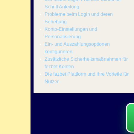
Schritt Anleitung
Probleme beim Login und deren
Behebung
Konto-Einstellungen und
Personalisierung
Ein- und Auszahlungsoptionen
konfigurieren
Zusätzliche Sicherheitsmaßnahmen für
fezbet Konten
Die fazbet Plattform und ihre Vorteile für
Nutzer