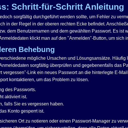
: Schritt-für-Schritt Anleitung
 jedoch sorgfältig durchgeführt werden sollte, um Fehler zu verm
sich in der Regel in der oberen rechten Ecke befindet. Anschli
bzw. dem Benutzernamen und dem gewählten Passwort. Es ist wi
Anmeldedaten klickt man auf den "Anmelden"-Button, um sich i
deren Behebung
 verschiedene mögliche Ursachen und Lösungsansätze. Häufig lie
e Anmeldedaten sorgfältig überprüfen und gegebenenfalls das P
vergessen"-Link ein neues Passwort an die hinterlegte E-Mail
port kontaktieren, um das Problem zu lösen.
ng des Passworts.
 aktiviert ist.
, falls Sie es vergessen haben.
as Konto gesperrt ist.
 sicheren Ort zu notieren oder einen Passwort-Manager zu verw