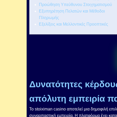
Προώθηση Υπεύθυνου Στοιχηματισμού
Εξυπηρέτηση Πελατών και Μέθοδοι
Πληρωμής
Εξελίξεις και Μελλοντικές Προοπτικές
Δυνατότητες κέρδους
απόλυτη εμπειρία πα
Το
stoiximan casino
αποτελεί μια δημοφιλή επιλ
συναρπαστική εμπειρία. Η πλατφόρμα έχει κατα