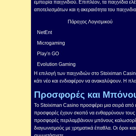
εμπειρία παιχνιδιού. Επιπλέον, τα παιχνίδια ε
αποτελεσμάτων και η ακεραιότητα του παιχνιδιο
Πάροχος Λογισμικού
NetEnt
Microgaming
Play'n GO
Evolution Gaming
Η επιλογή των παιχνιδιών στο Stoiximan Casino
κάτι νέο και ενδιαφέρον να ανακαλύψουν. Η πλα
Προσφορές και Μπόνο
Το Stoiximan Casino προσφέρει μια σειρά από 
προσφορές έχουν σκοπό να ενθαρρύνουν τους πα
προσφορές περιλαμβάνουν μπόνους καλωσορίσμ
διαγωνισμούς με χρηματικά έπαθλα. Οι όροι κα
συμμετάσχετε.