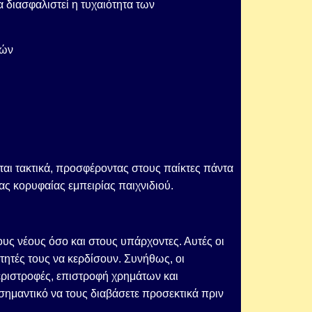
α διασφαλιστεί η τυχαιότητα των
ιών
ται τακτικά, προσφέροντας στους παίκτες πάντα
ας κορυφαίας εμπειρίας παιχνιδιού.
υς νέους όσο και στους υπάρχοντες. Αυτές οι
τητές τους να κερδίσουν. Συνήθως, οι
ριστροφές, επιστροφή χρημάτων και
σημαντικό να τους διαβάσετε προσεκτικά πριν